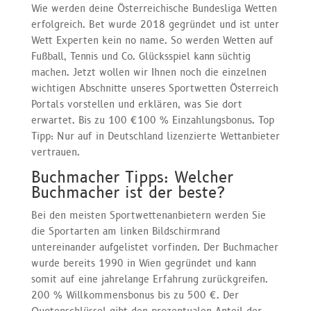
Wie werden deine Österreichische Bundesliga Wetten
erfolgreich. Bet wurde 2018 gegründet und ist unter
Wett Experten kein no name. So werden Wetten auf
Fußball, Tennis und Co. Glücksspiel kann süchtig
machen. Jetzt wollen wir Ihnen noch die einzelnen
wichtigen Abschnitte unseres Sportwetten Österreich
Portals vorstellen und erklären, was Sie dort
erwartet. Bis zu 100 €100 % Einzahlungsbonus. Top
Tipp: Nur auf in Deutschland lizenzierte Wettanbieter
vertrauen.
Buchmacher Tipps: Welcher
Buchmacher ist der beste?
Bei den meisten Sportwettenanbietern werden Sie
die Sportarten am linken Bildschirmrand
untereinander aufgelistet vorfinden. Der Buchmacher
wurde bereits 1990 in Wien gegründet und kann
somit auf eine jahrelange Erfahrung zurückgreifen.
200 % Willkommensbonus bis zu 500 €. Der