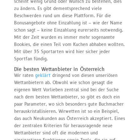
scheint wenig Grund oder Wunsch zu bestehen, dies
zu ändern. Es gibt dementsprechend viele
Beschwerden rund um diese Plattform. Für die
Bonusangebote ohne Einzahlung ist – wie der Name
schon sagt – keine Einzahlung eurerseits notwendig.
Mit der Zeit wurden es immer mehr sogenannte
Bookies, die einen Teil vom Kuchen abhaben wollten.
Mit über 35 Sportarten wird hier sicher jeder
Sportfan fündig.
Die besten Wettanbieter in Österreich
Wir raten
geklärt
dringend von diesen unseriösen
Wettanbietern ab. Obwohl wie schon gesagt die
eigenen Wett Vorlieben zentral sind bei der Suche
nach dem besten Wettanbieter, so gibt es doch ein
paar Parameter, wo sich besonders gute Buchmacher
herauskristallisieren. Wirwetten ist so ein Beispiel,
das auch Neukunden aus Österreich akzeptiert. Eines
der zentralen Kriterien für herausragende neue
Wettanbieter sind oft die modernen und