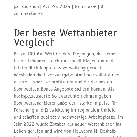
par
sodishop
|
Avr 26, 2024
|
Non classé
|
0
commentaires
Der beste Wettanbieter
Vergleich
Bis zu 100 €in Wett Credits. Diejenigen, die keine
Lizenz bekamen, reichten schnell Klagen ein und
letztendlich kippte das Verwaltungsgericht
Wiesbaden die Lizenzvergabe. Am Ende sollst du von
unserer Expertise profitieren und dir die besten
Sportwetten Bonus Angebote sichern können. Als
hochspezialisierte Softwareunternehmen geben
Sportwettenanbieter außerdem starke Impulse für
Forschung und Entwicklung im regionalen Umfeld
und schaffen qualitativ hochwertige Arbeitsplätze. Im
Jahr 2022 wurde Zotabet als neuer Wettanbieter ins
Leben gerufen und wird von Hollycorn N. Deshalb