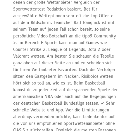
denen der große Wettanbieter Vergleich der
Sportwettentest Redaktion basiert. Bet für
ausgewählte Wettoptionen sehr oft die Top Offerte
auf dem Bildschirm. Teamchef Ralf Rangnick ist mit
seinem Team auf jeden Fall schon bereit, so seine
persönliche Video Botschaft an die tipp3 Community
>. Im Bereich E Sports kann man auf Games wie
Counter Strike 2, League of Legends, Dota 2 oder
Valorant wetten. Am besten Sie schauen die Tabelle
ganz oben auf dieser Seite an und entscheiden sich
für Ihren Wettanbieter Favoriten. Doch die Verfolger
sitzen den Gastgebern im Nacken. Risikolos wetten
hört sich so toll an, wie es ist. Beim Basketball
kannst du zu jeder Zeit auf die spannenden Spiele der
amerikanischen NBA oder auch auf die Begegnungen
der deutschen Basketball Bundesliga setzen. ✔︎ Sehr
schnelle Website und App. Wer die Limitierungen
allerdings vermeiden möchte, kann bedenkenlos auf
die von uns empfohlenen Sportwettenanbieter ohne
OASIS zurückgreifen. Obgleich die meisten Personen