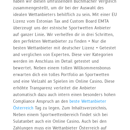
haben wir diesen umfassenden Buchmacher Vergleich
zusammengestellt, um dir bei der Auswahl des
idealen Wettanbieters behilflich zu sein. Mit einer EU
Lizenz vom Estonian Tax and Custom Board EMTA
überzeugt uns der estnische Sportwetten Anbieter
auf ganzer Linie. Wir verhelfen dir in drei Schritten,
den perfekten Wettanbieter zu finden • Nur die
besten Wettanbieter mit deutscher Lizenz • Getestet
and verglichen von Experten. Diese vier Kategorien
werden im Anschluss im Detail getestet und
bewertet. Neben einem tollen Willkommensbonus
erwarten dich ein tolles Portfolio an Sportwetten
und eine Vielzahl an Spielen im Online Casino. Diese
erhöhte Transparenz verleitet die Anbieter
automatisch dazu auch intern einen besonders hohen
Compliance Anspruch an den
beste Wettanbieter
Österreich
Tag zu legen. Zum Inhaltsverzeichnis.
Neben einem Sportwettenbereich findet sich bei
Sulatanbet auch ein Online Casino. Auch bei den
Zahlungen muss ein Wettanbieter Österreich auf