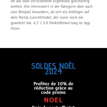
ihr auf zwei verschiedene Ergebnisse gleichzeitig
wetten. Uns interessiert in der Kategorie aber auch
zum Beispiel besonders, ob sich ein Anfänger auf
dem Portal zurechtfindet, der zuvor noch nie
gewettet hat. 4,7 / 5,0 PunkteBewertung im App
Store.
SOLDES NOËL
2024
Profitez de 10% de
réduction grâce au
code promo
NOEL