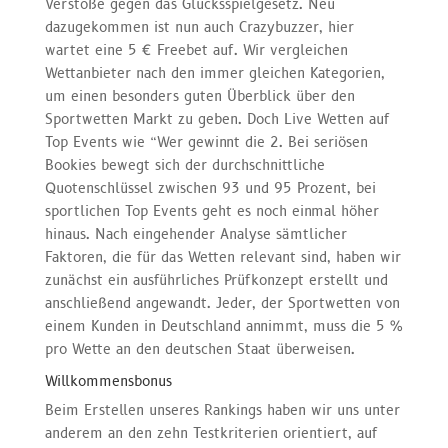
Verstoße gegen das Glücksspielgesetz. Neu
dazugekommen ist nun auch Crazybuzzer, hier
wartet eine 5 € Freebet auf. Wir vergleichen
Wettanbieter nach den immer gleichen Kategorien,
um einen besonders guten Überblick über den
Sportwetten Markt zu geben. Doch Live Wetten auf
Top Events wie “Wer gewinnt die 2. Bei seriösen
Bookies bewegt sich der durchschnittliche
Quotenschlüssel zwischen 93 und 95 Prozent, bei
sportlichen Top Events geht es noch einmal höher
hinaus. Nach eingehender Analyse sämtlicher
Faktoren, die für das Wetten relevant sind, haben wir
zunächst ein ausführliches Prüfkonzept erstellt und
anschließend angewandt. Jeder, der Sportwetten von
einem Kunden in Deutschland annimmt, muss die 5 %
pro Wette an den deutschen Staat überweisen.
Willkommensbonus
Beim Erstellen unseres Rankings haben wir uns unter
anderem an den zehn Testkriterien orientiert, auf