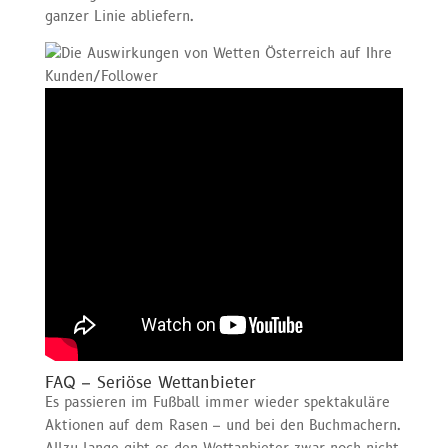
ganzer Linie abliefern.
FAQ – Seriöse Wettanbieter
Es passieren im Fußball immer wieder spektakuläre
Aktionen auf dem Rasen – und bei den Buchmachern.