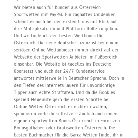
Wir bieten auch für Kunden aus Österreich
Sportwetten mit PayPal. Ein zaghaftes Umdenken
scheint es auch bei den ersten Clubs mit Blick auf
ihre Multiplikatoren und Plattform Rolle zu geben.
Und wo finde ich den besten Wettbonus für
Österreich. Die neue deutsche Lizenz ist bei einem
seriösen Online Wettanbieter immer direkt auf der
Webseite der Sportwetten Anbieter im Fußbereich
einsehbar. Die Website ist tadellos ins Deutsche
übersetzt und auch der 24/7 Kundenservice
antwortet mittlerweile in Deutscher Sprache. Doch in
den Tiefen des Internets lauern für unvorsichtige
Tipper auch echte Straftaten. Und da die Bookies
speziell Neueinsteigern die ersten Schritte bei
Online Wetten Österreich erleichtern wollen,
spendieren viele dir selbstverständlich auch einen
eigenen Sportwetten Bonus Österreich in Form von
Bonusguthaben oder Gratiswetten Österreich. Die
besten Buchmacher für die Barca Wetten findet ihr in