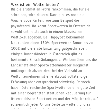
Was ist ein Wettanbieter?
Bis die erstmal an Profis rankommen, die für sie
schreiben, wird dauern. Dann gibt es noch die
Vouchercode Karten, wie zum Beispiel die
paysafecard. Ihr könnt Sportwetten in Österreich
sowohl online als auch in einem klassischen
Wettlokal abgeben. Bei Happybet bekommen
Neukunden einen 150% Sportwetten Bonus bis zu
100€ auf die erste Einzahlung gutgeschrieben. In
einigen Bundesländern in Österreich gibt es
bestimmte Einschränkungen, z. Wir bemühen uns die
Landschaft aller Sportwettenanbieter möglichst
umfangreich abzubilden, bei der Vielzahl an
Wettunternehmen ist eine absolut vollständige
Erfassung aber entsprechend schwierig. Dennoch
haben österreichische Sportwettende eine gute Zeit
mit einer begrenzten staatlichen Regulierung für
österreichische Sportwetten und der Möglichkeit, auf
so ziemlich jeder Online Seite zu wetten, und es