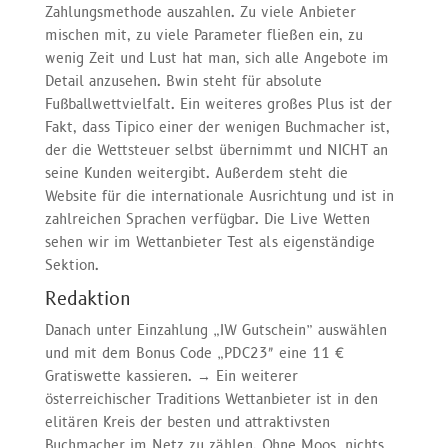
Zahlungsmethode auszahlen. Zu viele Anbieter
mischen mit, zu viele Parameter fließen ein, zu
wenig Zeit und Lust hat man, sich alle Angebote im
Detail anzusehen. Bwin steht für absolute
Fußballwettvielfalt. Ein weiteres großes Plus ist der
Fakt, dass Tipico einer der wenigen Buchmacher ist,
der die Wettsteuer selbst übernimmt und NICHT an
seine Kunden weitergibt. Außerdem steht die
Website für die internationale Ausrichtung und ist in
zahlreichen Sprachen verfügbar. Die Live Wetten
sehen wir im Wettanbieter Test als eigenständige
Sektion.
Redaktion
Danach unter Einzahlung „IW Gutschein” auswählen
und mit dem Bonus Code „PDC23″ eine 11 €
Gratiswette kassieren. → Ein weiterer
österreichischer Traditions Wettanbieter ist in den
elitären Kreis der besten und attraktivsten
Buchmacher im Netz zu zählen. Ohne Moos, nichts