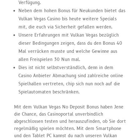
Verfügung.
Neben dem hohen Bonus für Neukunden bietet das
Vulkan Vegas Casino bis heute weitere Specials
mit, die euch via Sicherheit gefallen werden.
Unsere Erfahrungen mit Vulkan Vegas bezüglich
dieser Bedingungen zeigen, dass du den Bonus 40
Mal verrücken musste und welche Gewinne aus
allen Freispielen 30 Nun mal.
Dies ist nicht selbstverständlich, denn in dem
Casino Anbieter Abmachung sind zahlreiche online
Spielhallen vertreten, chip sich nun noch auf die
Spielautomaten beschränken.
Mit dem Vulkan Vegas No Deposit Bonus haben Jene
die Chance, das Casinoportal unverbindlich
abgeschlossen testen und herauszufinden, ob Sie dort
regelmäßig spielen möchten. Mit dem Smartphone
und den Tablet PC kannst du nach unseren Vulkan