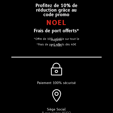
Profitez de 10% de
réduction grâce au
code promo
NOEL
Frais de port offerts*
*Offre de 10% valable sur tout le
magasin
*Frais de port offerts dès 40€
d’achats
~
Paiement 100% sécurisé

Siège Social