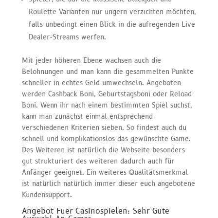
Roulette Varianten nur ungern verzichten möchten,
falls unbedingt einen Blick in die aufregenden Live
Dealer-Streams werfen.
Mit jeder höheren Ebene wachsen auch die
Belohnungen und man kann die gesammelten Punkte
schneller in echtes Geld umwechseln. Angeboten
werden Cashback Boni, Geburtstagsboni oder Reload
Boni. Wenn ihr nach einem bestimmten Spiel suchst,
kann man zunächst einmal entsprechend
verschiedenen Kriterien sieben. So findest auch du
schnell und komplikationslos das gewünschte Game.
Des Weiteren ist natürlich die Webseite besonders
gut strukturiert des weiteren dadurch auch für
Anfänger geeignet. Ein weiteres Qualitätsmerkmal
ist natürlich natürlich immer dieser euch angebotene
Kundensupport.
Angebot Fuer Casinospielen: Sehr Gute