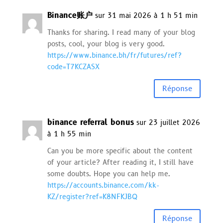
Binance账户
sur 31 mai 2026 à 1 h 51 min
Thanks for sharing. I read many of your blog
posts, cool, your blog is very good.
https://www.binance.bh/fr/futures/ref?
code=T7KCZASX
Réponse
binance referral bonus
sur 23 juillet 2026
à 1 h 55 min
Can you be more specific about the content
of your article? After reading it, I still have
some doubts. Hope you can help me.
https://accounts.binance.com/kk-
KZ/register?ref=K8NFKJBQ
Réponse