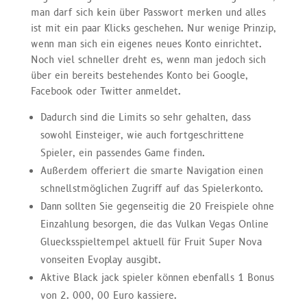
man darf sich kein über Passwort merken und alles
ist mit ein paar Klicks geschehen. Nur wenige Prinzip,
wenn man sich ein eigenes neues Konto einrichtet.
Noch viel schneller dreht es, wenn man jedoch sich
über ein bereits bestehendes Konto bei Google,
Facebook oder Twitter anmeldet.
Dadurch sind die Limits so sehr gehalten, dass
sowohl Einsteiger, wie auch fortgeschrittene
Spieler, ein passendes Game finden.
Außerdem offeriert die smarte Navigation einen
schnellstmöglichen Zugriff auf das Spielerkonto.
Dann sollten Sie gegenseitig die 20 Freispiele ohne
Einzahlung besorgen, die das Vulkan Vegas Online
Gluecksspieltempel aktuell für Fruit Super Nova
vonseiten Evoplay ausgibt.
Aktive Black jack spieler können ebenfalls 1 Bonus
von 2. 000, 00 Euro kassiere.