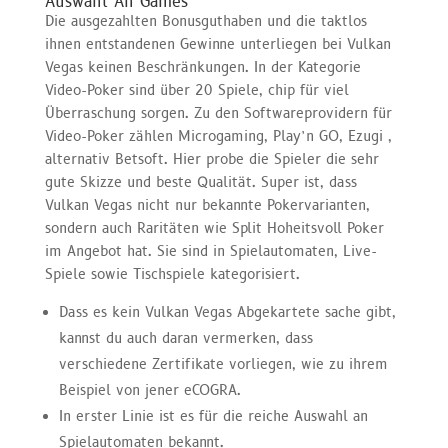
Auswahl An Games
Die ausgezahlten Bonusguthaben und die taktlos
ihnen entstandenen Gewinne unterliegen bei Vulkan
Vegas keinen Beschränkungen. In der Kategorie
Video-Poker sind über 20 Spiele, chip für viel
Überraschung sorgen. Zu den Softwareprovidern für
Video-Poker zählen Microgaming, Play’n GO, Ezugi ,
alternativ Betsoft. Hier probe die Spieler die sehr
gute Skizze und beste Qualität. Super ist, dass
Vulkan Vegas nicht nur bekannte Pokervarianten,
sondern auch Raritäten wie Split Hoheitsvoll Poker
im Angebot hat. Sie sind in Spielautomaten, Live-
Spiele sowie Tischspiele kategorisiert.
Dass es kein Vulkan Vegas Abgekartete sache gibt,
kannst du auch daran vermerken, dass
verschiedene Zertifikate vorliegen, wie zu ihrem
Beispiel von jener eCOGRA.
In erster Linie ist es für die reiche Auswahl an
Spielautomaten bekannt.