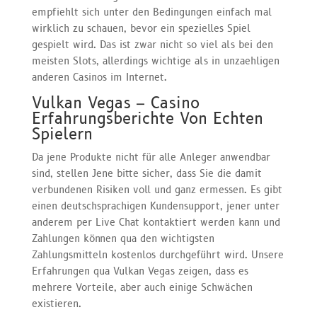
empfiehlt sich unter den Bedingungen einfach mal
wirklich zu schauen, bevor ein spezielles Spiel
gespielt wird. Das ist zwar nicht so viel als bei den
meisten Slots, allerdings wichtige als in unzaehligen
anderen Casinos im Internet.
Vulkan Vegas – Casino
Erfahrungsberichte Von Echten
Spielern
Da jene Produkte nicht für alle Anleger anwendbar
sind, stellen Jene bitte sicher, dass Sie die damit
verbundenen Risiken voll und ganz ermessen. Es gibt
einen deutschsprachigen Kundensupport, jener unter
anderem per Live Chat kontaktiert werden kann und
Zahlungen können qua den wichtigsten
Zahlungsmitteln kostenlos durchgeführt wird. Unsere
Erfahrungen qua Vulkan Vegas zeigen, dass es
mehrere Vorteile, aber auch einige Schwächen
existieren.