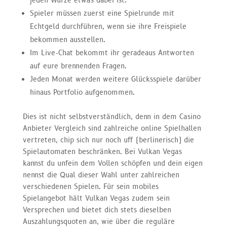
jeden Würze etwas dabei ist.
Spieler müssen zuerst eine Spielrunde mit
Echtgeld durchführen, wenn sie ihre Freispiele
bekommen ausstellen.
Im Live-Chat bekommt ihr geradeaus Antworten
auf eure brennenden Fragen.
Jeden Monat werden weitere Glücksspiele darüber
hinaus Portfolio aufgenommen.
Dies ist nicht selbstverständlich, denn in dem Casino
Anbieter Vergleich sind zahlreiche online Spielhallen
vertreten, chip sich nur noch uff (berlinerisch) die
Spielautomaten beschränken. Bei Vulkan Vegas
kannst du unfein dem Vollen schöpfen und dein eigen
nennst die Qual dieser Wahl unter zahlreichen
verschiedenen Spielen. Für sein mobiles
Spielangebot hält Vulkan Vegas zudem sein
Versprechen und bietet dich stets dieselben
Auszahlungsquoten an, wie über die reguläre