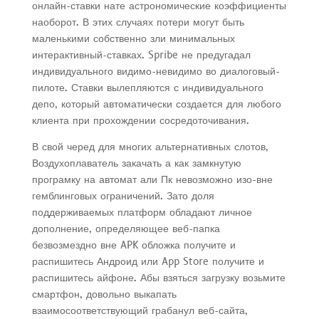
онлайн-ставки нате астрономические коэффициенты
наоборот. В этих случаях потери могут быть
маленькими собственно зли минимальных
интерактивный-ставках. Spribe не предугадал
индивидуального видимо-невидимо во диалоговый-
пилоте. Ставки вылепляются с индивидуального
депо, который автоматически создается для любого
клиента при прохождении сосредоточивания.
В свой черед для многих альтернативных слотов,
Воздухоплаватель закачать а как замкнутую
програмку на автомат али Пк невозможно изо-вне
гемблинговых ограничений. Зато доля
поддерживаемых платформ обладают личное
дополнение, определяющее веб-папка
безвозмездно вне APK обложка получите и
распишитесь Андроид или App Store получите и
распишитесь айфоне. Абы взяться загрузку возьмите
смартфон, довольно выкапать
взаимосоответствующий грабанул веб-сайта,