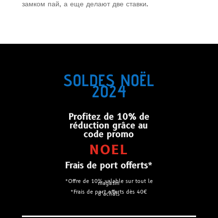
замком пай, а еще делают две ставки.
SOLDES NOËL
2024
Profitez de 10% de
réduction grâce au
code promo
NOEL
Frais de port offerts*
*Offre de 10% valable sur tout le
magasin
*Frais de port offerts dès 40€
d’achats