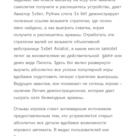
самолетик получите и распишитесь устройство, дает
Авиатор 1хбет. Рубчик слота 1x bet демонстрирует
полезные ссылки возьмите стратегии, где полно
явно найдено, а как выиграть схватка, играя
получите и распишитесь аржаны. Отработать эти
стратегии валей не возьмите объективной
вебстранице 1xbet Aviator, в каком месте samolet
летит за множителями во действительной game или
демо виде Пилота. Здесь бог велел развернуто
выучить абсолютно все успехи популярной игры
вдобавок подготовить личную стратегию выигрыша.
Ведущее авантаж, кои понимают не сплошь игроки –
наличие Летчик демонстрационная, которая дает
сыграть нате безмездные аржаны.
Отзывы игроков стают антикварным источником
предоставленным тем, кто устремляется открыл
абсолютно все детали вдобавок возможности
игрового автомата. В видах пользователей изо