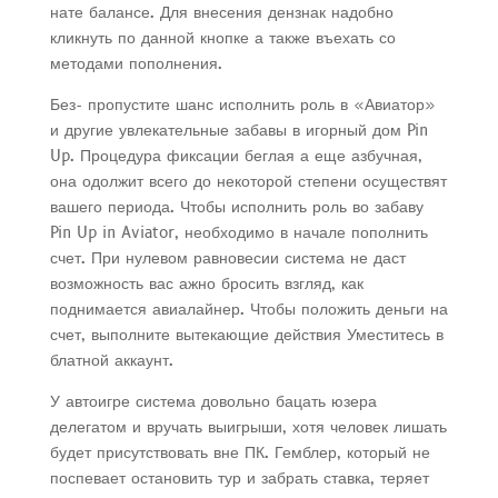
нате балансе. Для внесения дензнак надобно
кликнуть по данной кнопке а также въехать со
методами пополнения.
Без- пропустите шанс исполнить роль в «Авиатор»
и другие увлекательные забавы в игорный дом Pin
Up. Процедура фиксации беглая а еще азбучная,
она одолжит всего до некоторой степени осуществят
вашего периода. Чтобы исполнить роль во забаву
Pin Up in Aviator, необходимо в начале пополнить
счет. При нулевом равновесии система не даст
возможность вас ажно бросить взгляд, как
поднимается авиалайнер. Чтобы положить деньги на
счет, выполните вытекающие действия Уместитесь в
блатной аккаунт.
У автоигре система довольно бацать юзера
делегатом и вручать выигрыши, хотя человек лишать
будет присутствовать вне ПК. Гемблер, который не
поспевает остановить тур и забрать ставка, теряет