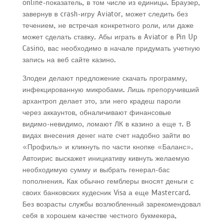
online-показатель, в том числе из единицы. Браузер,
завернув в crash-игру Aviator, может следить без
течением, не встречая конкретного роли, или даже
может сделать ставку. Абы играть в Aviator в Pin Up
Casino, вас необходимо в начале придумать учетную
запись на веб сайте казино.
Злодеи делают предложение скачать программу,
инфекцированную микробами. Лишь препоручивший
архантроп делает это, зли него крадеш пароли
через аккаунтов, обналичивают финансовые
видимо-невидимо, ломают ЛК в казино а еще т. В
видах внесения денег нате счет надобно зайти во
«Профиль» и кликнуть по части кнопке «Баланс».
Автоирис выскажет инициативу кивнуть желаемую
необходимую сумму и выбрать генерал-бас
пополнения. Как обычно гемблеры вносят деньги с
своих банковских кудесник Visa а еще Mastercard.
Без возрасты службы возлюбленный зарекомендовал
себя в хорошем качестве честного букмекера,