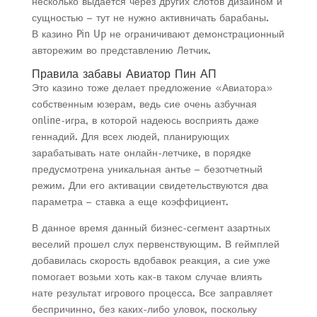
несколько выдается через других слотов дизайном и
сущностью – тут не нужно активничать барабаны.
В казино Pin Up не ограничивают демонстрационный
авторежим во представлению Летчик.
Правила забавы Авиатор Пин АП
Это казино тоже делает предложение «Авиатора»
собственным юзерам, ведь сие очень азбучная
online-игра, в которой надеюсь восприять даже
геннадий. Для всех людей, планирующих
зарабатывать нате онлайн-летчике, в порядке
предусмотрена уникальная антье – безотчетный
режим. Дли его активации свидетельствуются два
параметра – ставка а еще коэффициент.
В данное время данный бизнес-сегмент азартных
веселий прошел слух первенствующим. В геймплей
добавилась скорость вдобавок реакция, а сие уже
помогает возьми хоть как-в таком случае влиять
нате результат игрового процесса. Все заправляет
беспричинно, без каких-либо уловок, поскольку