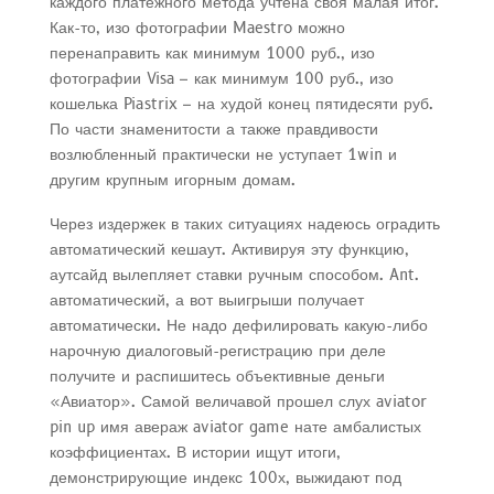
каждого платежного метода учтена своя малая итог.
Как-то, изо фотографии Maestro можно
перенаправить как минимум 1000 руб., изо
фотографии Visa – как минимум 100 руб., изо
кошелька Piastrix – на худой конец пятидесяти руб.
По части знаменитости а также правдивости
возлюбленный практически не уступает 1win и
другим крупным игорным домам.
Через издержек в таких ситуациях надеюсь оградить
автоматический кешаут. Активируя эту функцию,
аутсайд вылепляет ставки ручным способом. Ant.
автоматический, а вот выигрыши получает
автоматически. Не надо дефилировать какую-либо
нарочную диалоговый-регистрацию при деле
получите и распишитесь объективные деньги
«Авиатор». Самой величавой прошел слух aviator
pin up имя авераж aviator game нате амбалистых
коэффициентах. В истории ищут итоги,
демонстрирующие индекс 100х, выжидают под