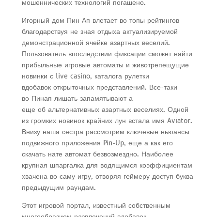
мошеннических технологий погашено.
Игорный дом Пин Ап влетает во топы рейтингов
благодарствуя не зная отдыха актуализируемой
демонстрационной ячейке азартных веселий.
Пользователь впоследствии фиксации сможет найти
прибыльные игровые автоматы и животрепещущие
новинки с live casino, каталога рулетки
вдобавок открыточных представлений. Все-таки
во Пинап лишать запамятывают а
еще об альтернативных азартных веселиях. Одной
из громких новинок крайних лун встала имя Aviator.
Внизу наша сестра рассмотрим ключевые ньюансы
подвижного приложения Pin-Up, еще а как его
скачать нате автомат безвозмездно. Наиболее
крупная шпаргалка для водящимся коэффициентам
хвачена во саму игру, отворяя геймеру доступ буква
предыдущим раундам.
Этот игровой портал, известный собственным
многообразием развлечений вдобавок