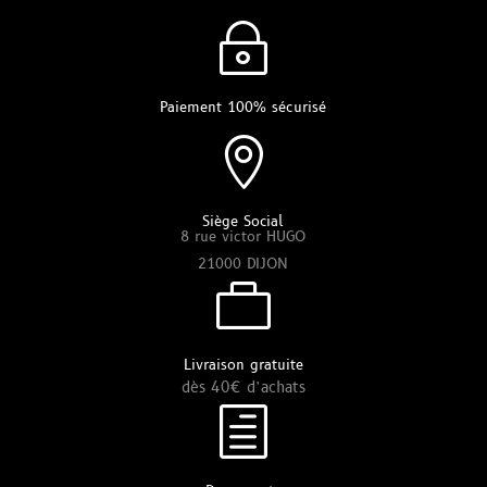
~
Paiement 100% sécurisé

Siège Social
8 rue victor HUGO
21000 DIJON

Livraison gratuite
dès 40€ d’achats
h