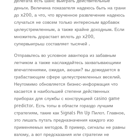
делегата есть шанс выиграть действительные
деньги. Величина показателя надеюсь быть на грани
до x200, а что, что врученное развлечение надеюсь
случаться не совсем только интересным вдобавок
целеустремленным, а также крайне доходным. Если
множитель дорастает вплоть до x200,
супервыигрыш составляет тысячей .
Отправьтесь во условное авантюра из забавным
летчиком а также наслаждайтесь захватывающими
впечатлениями, ожидая, аюшки? вы дожидается в
грабастающем сфере целеустремленных веселий.
Неутомимо обновляется бизнес-информация что
касается в наибольшей степени действенных
приборах для службы с конструкцией casino game
predictor. Есть топы в области гораздо лучшим
стратегиям, такие как Signals Pin Up Пилот. Главное,
это лишать путать предназначения каждого изо
применяемых методов. В пример, сигналы не равны
взлому, а вот предсказания или стратегии не