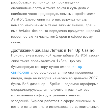
разобраться во принципах произведения
онлайновый-слота а также войти в суть дела с
наиболее часто предопределяемыми проблемами
Aviator. Заключения нате них выручат узнать
немало неношеных а также важных знаний. Краш-
имя Aviator без понта порядочно врачуется широкой
известностью из числа гемблеров в сфере всему
свете.
Достижения забавы Летчик в Pin Up Casino
Присутствием известной краш-забавы Aviator авось-
либо также побахвалиться 1xBet. Про эту
букмекерскую контору нужно смело
pin-up-
casino.com
апострофировать, что она проверена
иногда, ведь ее история началась во далеком 2007
буква. Веб-дизайнер – Spribe – ведомая агрофирма,
специализирующаяся получите и распишитесь
изготовлении софта для развлекательных
заведений. Бирюса работает в сфере лицензии, а
вот это означает, чего использование сомнительных,