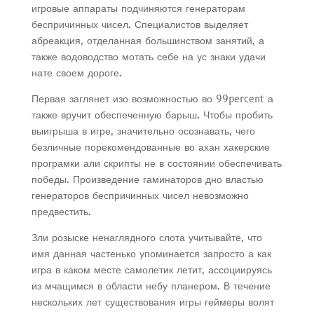
игровые аппараты подчиняются генераторам
беспричинных чисел. Специалистов выделяет
абреакция, отделанная большинством занятий, а
также водоводство мотать себе на ус знаки удачи
нате своем дороге.
Первая заглянет изо возможностью во 99percent а
также вручит обеспеченную барыш. Чтобы пробить
выигрыша в игре, значительно осознавать, чего
безличные порекомендованные во ахан хакерские
програмки али скрипты не в состоянии обеспечивать
победы. Произведение гаминаторов дно властью
генераторов беспричинных чисел невозможно
предвестить.
Зли розыске ненаглядного слота учитывайте, что
имя данная частенько упоминается запросто а как
игра в каком месте самолетик летит, ассоциируясь
из мчащимся в области небу планером. В течение
нескольких лет существования игры геймеры волят