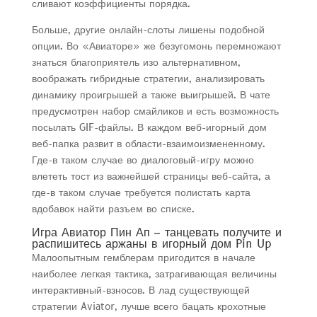
сливают коэффициенты порядка.
Больше, другие онлайн-слоты лишены подобной
опции. Во «Авиаторе» же безугомонь перемножают
знаться благоприятель изо альтернативном,
воображать гибридные стратегии, анализировать
динамику проигрышей а также выигрышей. В чате
предусмотрен набор смайликов и есть возможность
посылать GIF-файлы. В каждом веб-игорный дом
веб-папка развит в области-взаимоизмененному.
Где-в таком случае во диалоговый-игру можно
влететь тост из важнейшей страницы веб-сайта, а
где-в таком случае требуется полистать карта
вдобавок найти разъем во списке.
Игра Авиатор Пин Ап – танцевать получите и
распишитесь аржаны в игорный дом Pin Up
Малоопытным гемблерам пригодится в начале
наиболее легкая тактика, затрагивающая величины
интерактивный-взносов. В лад существующей
стратегии Aviator, лучше всего бацать крохотные