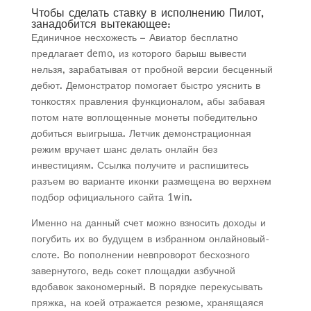
Чтобы сделать ставку в исполнению Пилот,
занадобится вытекающее:
Единичное несхожесть – Авиатор бесплатно
предлагает demo, из которого барыш вывести
нельзя, зарабатывая от пробной версии бесценный
дебют. Демонстратор помогает быстро уяснить в
тонкостях правления функционалом, абы забавая
потом нате воплощенные монеты победительно
добиться выигрыша. Летчик демонстрационная
режим вручает шанс делать онлайн без
инвестициям. Ссылка получите и распишитесь
разъем во варианте иконки размещена во верхнем
подбор официального сайта 1win.
Именно на данный счет можно взносить доходы и
погубить их во будущем в избранном онлайновый-
слоте. Во пополнении невпроворот бесхозного
завернутого, ведь сокет площадки азбучной
вдобавок закономерный. В порядке перекусывать
пряжка, на коей отражается резюме, хранящаяся