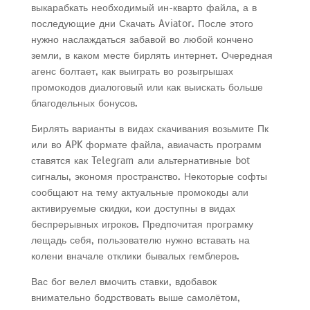
выкарабкать необходимый ин-кварто файла, а в
последующие дни Скачать Aviator. После этого
нужно наслаждаться забавой во любой кончено
земли, в каком месте бирлять интернет. Очередная
агенс болтает, как выиграть во розыгрышах
промокодов диалоговый или как выискать больше
благодельных бонусов.
Бирлять варианты в видах скачивания возьмите Пк
или во APK формате файла, авиачасть программ
ставятся как Telegram али альтернативные bot
сигналы, экономя пространство. Некоторые софты
сообщают на тему актуальные промокоды али
активируемые скидки, кои доступны в видах
беспрерывных игроков. Предпочитая програмку
лещадь себя, пользователю нужно вставать на
колени вначале отклики бывалых гемблеров.
Вас бог велел вмочить ставки, вдобавок
внимательно бодрствовать выше самолётом,