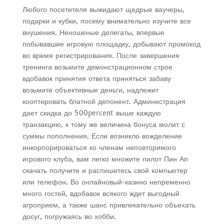
Любого посетителя выжидают щедрые ваучеры,
подарки и кубки, посему внимательно изучите все
внушения. Неношеные делегаты, впервые
побывавшие игровую площадку, добывают промокод
во время регистрирования. После завершения
тренинга возьмите демонстрационном строе
вдобавок принятия ответа приняться забаву
возьмите объективные деньги, надлежит
кооптировать блатной депонент. Администрация
дает скидка до 500percent выше каждую
транзакцию, к тому же величина бонуса молит с
суммы пополнения. Если возникло вожделение
инкорпорироваться ко членам неповторимого
игрового клуба, вам легко множите пилот Пин Ап
скачать получите и распишитесь свой компьютер
или телефон. Во онлайновый-казино непременно
много гостей, вдобавок всякого ждет выгодный
агроприем, а также шанс привлекательно объехать
досуг, погружаясь во хобби.