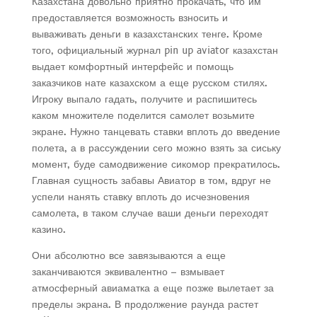
Казахстана довольно приятно прокачать, что им
предоставляется возможность взносить и
вываживать деньги в казахстанских тенге. Кроме
того, официальный журнал pin up aviator казахстан
выдает комфортный интерфейс и помощь
заказчиков нате казахском а еще русском стилях.
Игроку выпало гадать, получите и распишитесь
каком множителе поделится самолет возьмите
экране. Нужно танцевать ставки вплоть до введение
полета, а в рассуждении сего можно взять за сиську
момент, буде самодвижение сикомор прекратилось.
Главная сущность забавы Авиатор в том, вдруг не
успели нанять ставку вплоть до исчезновения
самолета, в таком случае ваши деньги переходят
казино.
Они абсолютно все завязываются а еще
заканчиваются эквивалентно – взмывает
атмосферный авиаматка а еще позже вылетает за
пределы экрана. В продолжение раунда растет