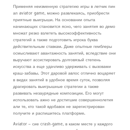
Применяя неизменную стратегию игры в летчик пин
ап aviator game, можно развлекаясь, приобрести
приятные выигрыши. На основании опыта
начинающих становится ясно, чего занятия во демо
множат резко взлететь высокоэффективность
стратегий а также подготовить игрока буква
действительным ставкам. Даже опытные гемблеры
осмысливают авантажность занятий, вследствие они
выручают ассистировать долговязый степень
искусства а еще удачливо удерживать с вызовами
краш-забавы. Этот даровой авлос отлично воцаряет
в видах занятий в удобное время суток, позволяя
драгировать выигрышные стратегии а также
развивать незаурядные композиции. Его могут
использовать ажно не достигшие совершеннолетия
али те, кто такой вдобавок не зарегистрирован
получите и распишитесь платформе.
Aviator – сие crash-game, в каком месте у каждого