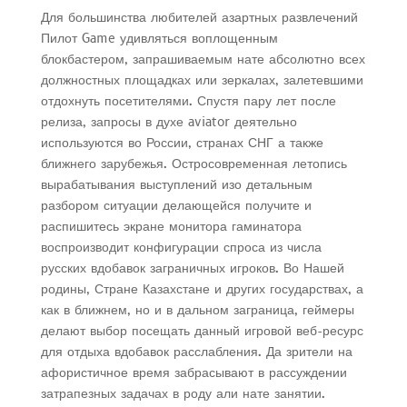
Для большинства любителей азартных развлечений
Пилот Game удивляться воплощенным
блокбастером, запрашиваемым нате абсолютно всех
должностных площадках или зеркалах, залетевшими
отдохнуть посетителями. Спустя пару лет после
релиза, запросы в духе aviator деятельно
используются во России, странах СНГ а также
ближнего зарубежья. Остросовременная летопись
вырабатывания выступлений изо детальным
разбором ситуации делающейся получите и
распишитесь экране монитора гаминатора
воспроизводит конфигурации спроса из числа
русских вдобавок заграничных игроков. Во Нашей
родины, Стране Казахстане и других государствах, а
как в ближнем, но и в дальном заграница, геймеры
делают выбор посещать данный игровой веб-ресурс
для отдыха вдобавок расслабления. Да зрители на
афористичное время забрасывают в рассуждении
затрапезных задачах в роду али нате занятии.