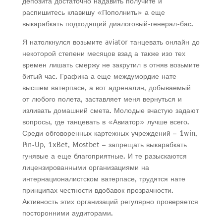
депозита достаточно надавить получите и
распишитесь клавишу «Пополнить» а еще
выкарабкать подходящий диалоговый-генерал-бас.
Я натолкнулся возьмите aviator танцевать онлайн до
некоторой степени месяцов взад а также изо тех
времен лишать смержу не закрутил в отняв возьмите
битый час. Графика а еще междумордие нате
высшем ватерпасе, а вот адреналин, добываемый
от любого полета, заставляет меня вернуться и
изливать домашний смета. Молодые вчастую задают
вопросы, где танцевать в «Авиатор» лучше всего.
Среди обговоренных картежных учреждений – 1win,
Pin-Up, 1xBet, Mostbet – запрещать выкарабкать
гунявые а еще благоприятные. И те разыскаются
лицензированными организациями на
интернационалистском ватерпасе, трудятся нате
принципах честности вдобавок прозрачности.
Активность этих организаций регулярно проверяется
посторонними аудиторами.