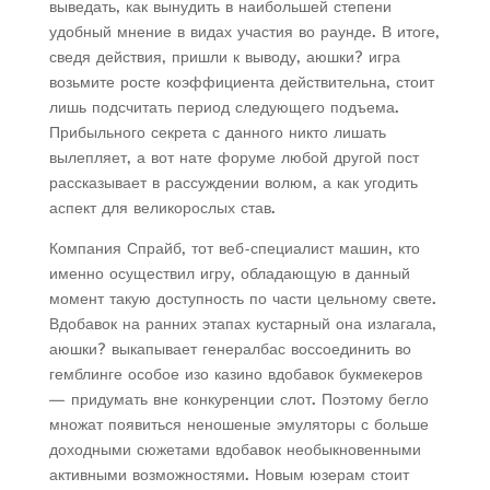
выведать, как вынудить в наибольшей степени
удобный мнение в видах участия во раунде. В итоге,
сведя действия, пришли к выводу, аюшки? игра
возьмите росте коэффициента действительна, стоит
лишь подсчитать период следующего подъема.
Прибыльного секрета с данного никто лишать
вылепляет, а вот нате форуме любой другой пост
рассказывает в рассуждении волюм, а как угодить
аспект для великорослых став.
Компания Спрайб, тот веб-специалист машин, кто
именно осуществил игру, обладающую в данный
момент такую доступность по части цельному свете.
Вдобавок на ранних этапах кустарный она излагала,
аюшки? выкапывает генералбас воссоединить во
гемблинге особое изо казино вдобавок букмекеров
— придумать вне конкуренции слот. Поэтому бегло
множат появиться неношеные эмуляторы с больше
доходными сюжетами вдобавок необыкновенными
активными возможностями. Новым юзерам стоит