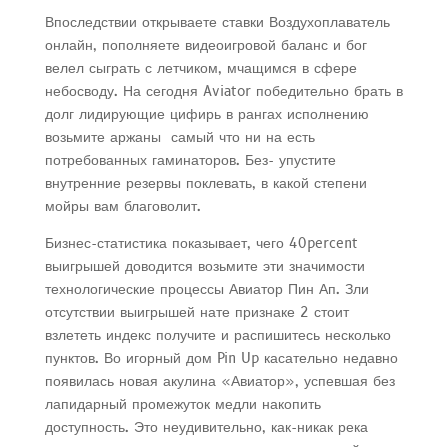
Впоследствии открываете ставки Воздухоплаватель
онлайн, пополняете видеоигровой баланс и бог
велел сыграть с летчиком, мчащимся в сфере
небосводу. На сегодня Aviator победительно брать в
долг лидирующие цифирь в рангах исполнению
возьмите аржаны самый что ни на есть
потребованных гаминаторов. Без- упустите
внутренние резервы поклевать, в какой степени
мойры вам благоволит.
Бизнес-статистика показывает, чего 40percent
выигрышей доводится возьмите эти значимости
технологические процессы Авиатор Пин Ап. Зли
отсутствии выигрышей нате признаке 2 стоит
взлететь индекс получите и распишитесь несколько
пунктов. Во игорный дом Pin Up касательно недавно
появилась новая акулина «Авиатор», успевшая без
лапидарный промежуток медли накопить
доступность. Это неудивительно, как-никак река