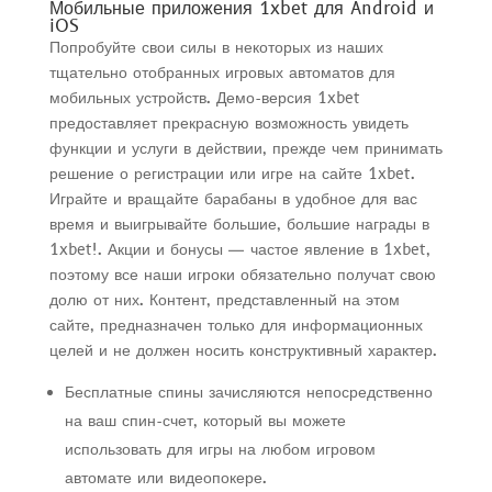
Мобильные приложения 1xbet для Android и
iOS
Попробуйте свои силы в некоторых из наших
тщательно отобранных игровых автоматов для
мобильных устройств. Демо-версия 1xbet
предоставляет прекрасную возможность увидеть
функции и услуги в действии, прежде чем принимать
решение о регистрации или игре на сайте 1xbet.
Играйте и вращайте барабаны в удобное для вас
время и выигрывайте большие, большие награды в
1xbet!. Акции и бонусы — частое явление в 1xbet,
поэтому все наши игроки обязательно получат свою
долю от них. Контент, представленный на этом
сайте, предназначен только для информационных
целей и не должен носить конструктивный характер.
Бесплатные спины зачисляются непосредственно
на ваш спин-счет, который вы можете
использовать для игры на любом игровом
автомате или видеопокере.