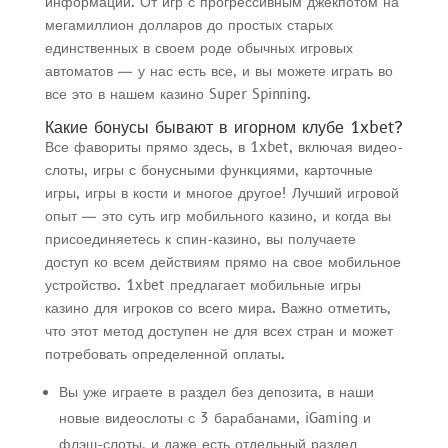
информации. От игр с прогрессивным джекпотом на
мегамиллион долларов до простых старых
единственных в своем роде обычных игровых
автоматов — у нас есть все, и вы можете играть во
все это в нашем казино Super Spinning.
Какие бонусы бывают в игорном клубе 1xbet?
Все фавориты прямо здесь, в 1xbet, включая видео-
слоты, игры с бонусными функциями, карточные
игры, игры в кости и многое другое! Лучший игровой
опыт — это суть игр мобильного казино, и когда вы
присоединяетесь к спин-казино, вы получаете
доступ ко всем действиям прямо на свое мобильное
устройство. 1xbet предлагает мобильные игры
казино для игроков со всего мира. Важно отметить,
что этот метод доступен не для всех стран и может
потребовать определенной оплаты.
Вы уже играете в раздел без депозита, в наши
новые видеослоты с 3 барабанами, iGaming и
флэш-слоты, и даже есть отдельный раздел