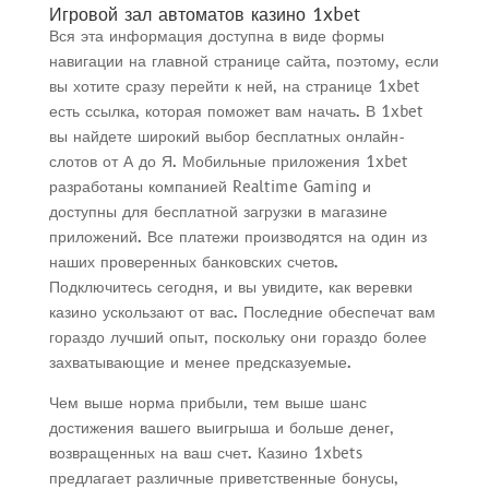
Игровой зал автоматов казино 1xbet
Вся эта информация доступна в виде формы
навигации на главной странице сайта, поэтому, если
вы хотите сразу перейти к ней, на странице 1xbet
есть ссылка, которая поможет вам начать. В 1xbet
вы найдете широкий выбор бесплатных онлайн-
слотов от А до Я. Мобильные приложения 1xbet
разработаны компанией Realtime Gaming и
доступны для бесплатной загрузки в магазине
приложений. Все платежи производятся на один из
наших проверенных банковских счетов.
Подключитесь сегодня, и вы увидите, как веревки
казино ускользают от вас. Последние обеспечат вам
гораздо лучший опыт, поскольку они гораздо более
захватывающие и менее предсказуемые.
Чем выше норма прибыли, тем выше шанс
достижения вашего выигрыша и больше денег,
возвращенных на ваш счет. Казино 1xbets
предлагает различные приветственные бонусы,