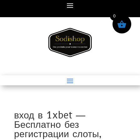
0
вход в 1xbet —
Бесплатно без
регистрации слоты,