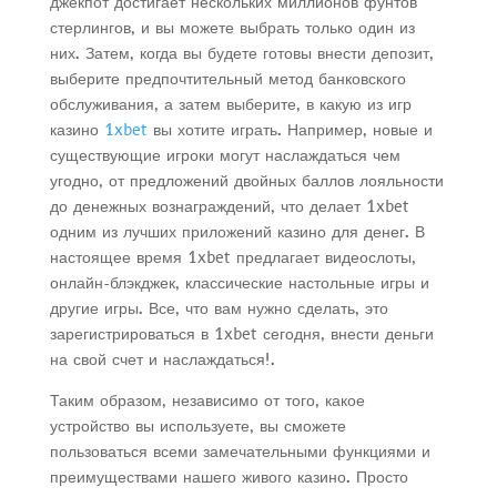
джекпот достигает нескольких миллионов фунтов
стерлингов, и вы можете выбрать только один из
них. Затем, когда вы будете готовы внести депозит,
выберите предпочтительный метод банковского
обслуживания, а затем выберите, в какую из игр
казино
1xbet
вы хотите играть. Например, новые и
существующие игроки могут наслаждаться чем
угодно, от предложений двойных баллов лояльности
до денежных вознаграждений, что делает 1xbet
одним из лучших приложений казино для денег. В
настоящее время 1xbet предлагает видеослоты,
онлайн-блэкджек, классические настольные игры и
другие игры. Все, что вам нужно сделать, это
зарегистрироваться в 1xbet сегодня, внести деньги
на свой счет и наслаждаться!.
Таким образом, независимо от того, какое
устройство вы используете, вы сможете
пользоваться всеми замечательными функциями и
преимуществами нашего живого казино. Просто