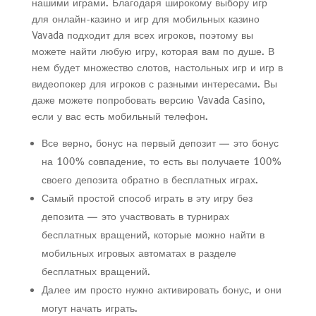
нашими играми. Благодаря широкому выбору игр
для онлайн-казино и игр для мобильных казино
Vavada подходит для всех игроков, поэтому вы
можете найти любую игру, которая вам по душе. В
нем будет множество слотов, настольных игр и игр в
видеопокер для игроков с разными интересами. Вы
даже можете попробовать версию Vavada Casino,
если у вас есть мобильный телефон.
Все верно, бонус на первый депозит — это бонус
на 100% совпадение, то есть вы получаете 100%
своего депозита обратно в бесплатных играх.
Самый простой способ играть в эту игру без
депозита — это участвовать в турнирах
бесплатных вращений, которые можно найти в
мобильных игровых автоматах в разделе
бесплатных вращений.
Далее им просто нужно активировать бонус, и они
могут начать играть.