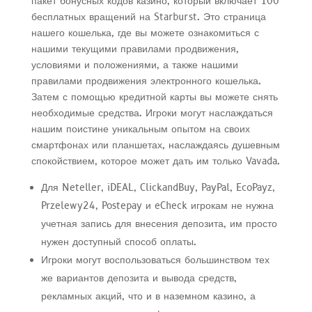
пакет бонусных кодов казино, который включает 100
бесплатных вращений на Starburst. Это страница
нашего кошелька, где вы можете ознакомиться с
нашими текущими правилами продвижения,
условиями и положениями, а также нашими
правилами продвижения электронного кошелька.
Затем с помощью кредитной карты вы можете снять
необходимые средства. Игроки могут наслаждаться
нашим поистине уникальным опытом на своих
смартфонах или планшетах, наслаждаясь душевным
спокойствием, которое может дать им только Vavada.
Для Neteller, iDEAL, ClickandBuy, PayPal, EcoPayz,
Przelewy24, Postepay и eCheck игрокам не нужна
учетная запись для внесения депозита, им просто
нужен доступный способ оплаты.
Игроки могут воспользоваться большинством тех
же вариантов депозита и вывода средств,
рекламных акций, что и в наземном казино, а