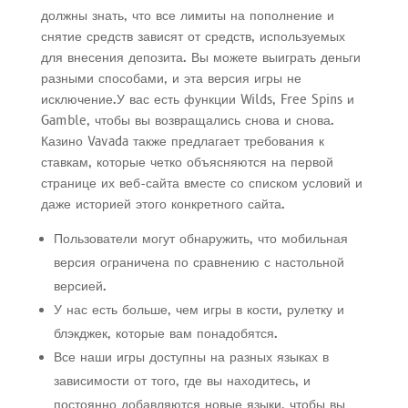
должны знать, что все лимиты на пополнение и
снятие средств зависят от средств, используемых
для внесения депозита. Вы можете выиграть деньги
разными способами, и эта версия игры не
исключение.У вас есть функции Wilds, Free Spins и
Gamble, чтобы вы возвращались снова и снова.
Казино Vavada также предлагает требования к
ставкам, которые четко объясняются на первой
странице их веб-сайта вместе со списком условий и
даже историей этого конкретного сайта.
Пользователи могут обнаружить, что мобильная
версия ограничена по сравнению с настольной
версией.
У нас есть больше, чем игры в кости, рулетку и
блэкджек, которые вам понадобятся.
Все наши игры доступны на разных языках в
зависимости от того, где вы находитесь, и
постоянно добавляются новые языки, чтобы вы