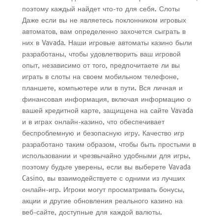
поэтому каждый найдет что-то для себя. Слоты
Даже если вы не являетесь поклонником игровых
автоматов, вам определенно захочется сыграть в
них в Vavada. Наши игровые автоматы казино были
разработаны, чтобы удовлетворить ваш игровой
опыт, независимо от того, предпочитаете ли вы
играть в слоты на своем мобильном телефоне,
планшете, компьютере или в пути. Вся личная и
финансовая информация, включая информацию о
вашей кредитной карте, защищена на сайте Vavada
и в играх онлайн-казино, что обеспечивает
беспроблемную и безопасную игру. Качество игр
разработано таким образом, чтобы быть простыми в
использовании и чрезвычайно удобными для игры,
поэтому будьте уверены, если вы выберете Vavada
Casino, вы взаимодействуете с одними из лучших
онлайн-игр. Игроки могут просматривать бонусы,
акции и другие обновления реального казино на
веб-сайте, доступные для каждой валюты.