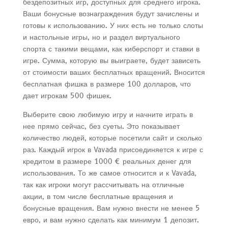
бездепозитных игр, доступных для среднего игрока.
Ваши бонусные вознаграждения будут зачислены и
готовы к использованию. У них есть не только слоты
и настольные игры, но и раздел виртуального
спорта с такими вещами, как киберспорт и ставки в
игре. Сумма, которую вы выиграете, будет зависеть
от стоимости ваших бесплатных вращений. Вносится
бесплатная фишка в размере 100 долларов, что
дает игрокам 500 фишек.
Выберите свою любимую игру и начните играть в
нее прямо сейчас, без суеты. Это показывает
количество людей, которые посетили сайт и сколько
раз. Каждый игрок в Vavada присоединяется к игре с
кредитом в размере 1000 € реальных денег для
использования. То же самое относится и к Vavada,
так как игроки могут рассчитывать на отличные
акции, в том числе бесплатные вращения и
бонусные вращения. Вам нужно внести не менее 5
евро, и вам нужно сделать как минимум 1 депозит.