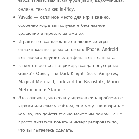
также захватывающими функциями, недоступными
онлайн, такими как In-Play.
Vavada — отличное место для игр в казино,
особенно когда вы получаете бесплатное
вращение в игровых автоматах.
Играйте во все известные и любимые игры
онлайн-казино прямо со своего iPhone, Android
или любого другого смартфона или планшета.
К ним относятся, например, всегда популярные
Gonzo’s Quest, The Dark Knight Rises, Vampires,
Magical Mermaid, Jack and the Beanstalk, Mario,
Metronome и Starburst.
Это означает, что если у игроков есть проблема с
играми или самим сайтом, они могут поговорить с
кем-то, кто действительно может им помочь, а не
просто пытаться понять и интерпретировать то,
что вы пытаетесь сделать.