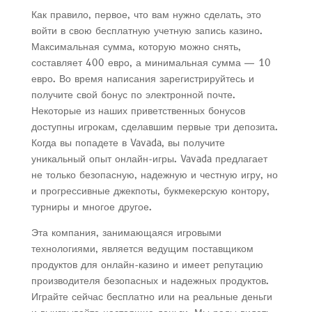
Как правило, первое, что вам нужно сделать, это
войти в свою бесплатную учетную запись казино.
Максимальная сумма, которую можно снять,
составляет 400 евро, а минимальная сумма — 10
евро. Во время написания зарегистрируйтесь и
получите свой бонус по электронной почте.
Некоторые из наших приветственных бонусов
доступны игрокам, сделавшим первые три депозита.
Когда вы попадете в Vavada, вы получите
уникальный опыт онлайн-игры. Vavada предлагает
не только безопасную, надежную и честную игру, но
и прогрессивные джекпоты, букмекерскую контору,
турниры и многое другое.
Эта компания, занимающаяся игровыми
технологиями, является ведущим поставщиком
продуктов для онлайн-казино и имеет репутацию
производителя безопасных и надежных продуктов.
Играйте сейчас бесплатно или на реальные деньги