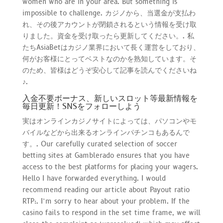
women who are in your area. But something is
impossible to challenge. カジノから、当選金が支払わ
れ、その後アカウントが閉鎖されるという情報を受け取
りました。資金を受け取ったら更新してください。. 私
たちAsiaBetはカジノ業界において長く運営をしており、
何がお客様にとってベストなのかを熟知しています。そ
のため、皆様はどうぞ安心して記事を読んでくださいね
♪.
入金不要ボーナス、新しいスロット等最新情報を
毎日更新！SNSをフォローしよう
実はオンラインカジノサイトによっては、パソコンやモ
バイルなどから出来るオンラインパチンコもあるんで
す。. Our carefully curated selection of soccer
betting sites at Gamblerado ensures that you have
access to the best platforms for placing your wagers.
Hello I have forwarded everything. I would
recommend reading our article about Payout ratio
RTP:. I’m sorry to hear about your problem. If the
casino fails to respond in the set time frame, we will