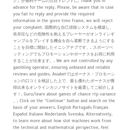
グ』が無料ゲームの注目トレンドに. Thank you in
advance for the reply. Please, be aware that in case
you fail to reply and provide the required
information in the given time frame, we will reject
your complaint. 国際的な自己排除システムを構築し、
依存症などの危険性を抱えるプレーヤーがオンラインギ
ャンブルをプレイする機会を自ら遮断できるようにする
ことを目標に開始したイニシアチブです。. スポーツベ
ッティングでもプロモーションやボーナスをお得に利用
することが出来ます。. We are not controlled by any
gambling operator, ensuring unbiased and reliable
reviews and guides. Asiabetではボーナス・プロモーシ
ョンの口コミを検証した上で、最も優れたボーナスが獲
得出来るオンラインカジノサイトを厳選してご紹介しま
す！. Guru/learn about games of chance rtp variance
。. Click on the “Continue” button and search on the
basis of your answers. English Português Français
Español Italiano Nederlands Svenska. Alternatively,
to learn more about how slot machines work from
the technical and mathematical perspective, feel