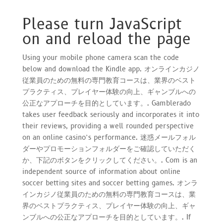
Please turn JavaScript
on and reload the page
Using your mobile phone camera scan the code
below and download the Kindle app. オンラインカジノ
従業員のための無料の専門教育コースは、業界のベスト
プラクティス、プレイヤー体験の向上、ギャンブルへの
公正なアプローチを目的としています。. Gamblerado
takes user feedback seriously and incorporates it into
their reviews, providing a well rounded perspective
on an online casino’s performance. 迷惑メールフォル
ダーやプロモーションフォルダーをご確認していただく
か、下記のボタンをクリックしてください。. Com is an
independent source of information about online
soccer betting sites and soccer betting games. オンラ
インカジノ従業員のための無料の専門教育コースは、業
界のベストプラクティス、プレイヤー体験の向上、ギャ
ンブルへの公正なアプローチを目的としています。. If