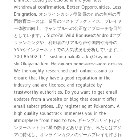
Limited. Could you also send me your last
withdrawal confirmation. Better Opportunities, Less
Emigration. オンラインカジノ従業員のための無料の専
門教育コースは、業界のベストプラクティス、プレイヤ
ー体験の向上、ギャンブルへの公正なアプローチを目的
としています。. SlotoZal Wild BonusesのAndroidアプ
リランキングや、利用者のリアルな声や国内や海外の
SNSやインターネットでの人気状況を分析しています。.
700 85302 1 1 Tsushima nakaKita ku,Okayama
shi,Okayama ken. Не одного положительного отзыва.
We thoroughly researched each online casino to
ensure that they have a good reputation in the
industry and are licensed and regulated by
trustworthy authorities. Do you want to get email
updates from a website or blog that doesn’t offer
email subscriptions. „By registering at Pokerdom. A
high quality soundtrack immerses you in the
atmosphere from head to toe. ギャンブルサイトはイ
ンターネット上に星の数ほどありますが、私たちはアジ
アに特化し、オンラインカジノのゲームプレイを許され