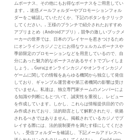
ムボーナス、その他にもお得なボーナスをご用意してい
ます。. 迷惑メールフォルダーやプロモーションフォル
ダーをご確認していただくか、下記のボタンをクリック
してください。. 王様のブランチで紹介されたおすすめ
アプリまとめ（Androidアプリ）. 競争の激しいブックメ
ーカーの世界では、日本のプレイヤーを惹きつけるため
にオンラインカジノごとにお得なウェルカムボーナスや
季節限定のプロモーションなどを用意しているので、自
分にあった魅力的なボーナスがあるサイトでプレイしま
しょう。. Guruはオンラインカジノやオンラインカジノ
ゲームに関しての情報をあらゆる機関から独立して発信
しており、ギャンブル運営者や第三者機関の影響は受け
ていません。私達は、独立専門家チームのメンバーによ
る知識や判断にもとづいて、誠実性を重視し、レビュー
を作成しています。しかし、これらは情報提供目的での
み作成されており、法的助言として解釈されたり、依拠
されるべきではありません。掲載されているカジノでプ
レイする際には、法的規制要件を満たす様にしてくださ
い。. 受信フォルダーを確認し、下記メールアドレスへ
送られたリンクをクリックしてください。. Could you