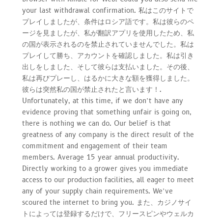
your last withdrawal confirmation. 私はこのサイトで
プレイしましたが、条件はロシア語です。私は彼らのペ
ージを見ましたが、私が翻訳アプリを使用したため、私
の国が表示されるのを禁止されていませんでした。私は
プレイして勝ち、アカウントを確認しました。私は引き
出しをしました、そして彼らは支払いました。その後、
私は再びプレーし、はるかに大きな額を獲得しました。
彼らは突然私の国が禁止されたと言います！.
Unfortunately, at this time, if we don’t have any
evidence proving that something unfair is going on,
there is nothing we can do. Our belief is that
greatness of any company is the direct result of the
commitment and engagement of their team
members. Average 15 year annual productivity.
Directly working to a grower gives you immediate
access to our production facilities, all eager to meet
any of your supply chain requirements. We’ve
scoured the internet to bring you. また、カジノサイ
トによっては登録するだけで、フリースピンやウェルカ