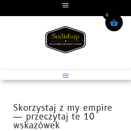
0
Skorzystaj z my empire
— przeczytaj te 10
wskazówek