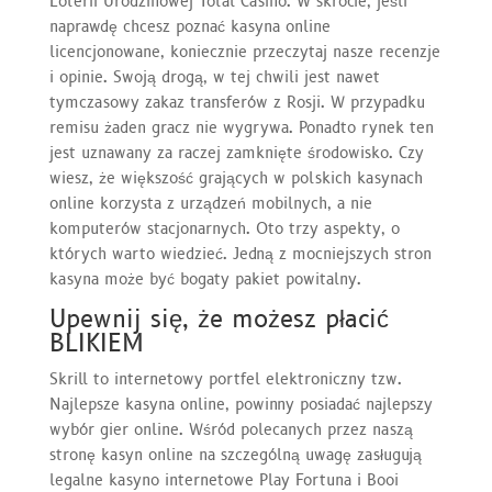
Loterii Urodzinowej Total Casino. W skrócie, jeśli
naprawdę chcesz poznać kasyna online
licencjonowane, koniecznie przeczytaj nasze recenzje
i opinie. Swoją drogą, w tej chwili jest nawet
tymczasowy zakaz transferów z Rosji. W przypadku
remisu żaden gracz nie wygrywa. Ponadto rynek ten
jest uznawany za raczej zamknięte środowisko. Czy
wiesz, że większość grających w polskich kasynach
online korzysta z urządzeń mobilnych, a nie
komputerów stacjonarnych. Oto trzy aspekty, o
których warto wiedzieć. Jedną z mocniejszych stron
kasyna może być bogaty pakiet powitalny.
Upewnij się, że możesz płacić
BLIKIEM
Skrill to internetowy portfel elektroniczny tzw.
Najlepsze kasyna online, powinny posiadać najlepszy
wybór gier online. Wśród polecanych przez naszą
stronę kasyn online na szczególną uwagę zasługują
legalne kasyno internetowe Play Fortuna i Booi