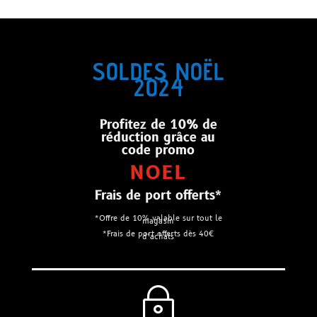
SOLDES NOËL
2024
Profitez de 10% de
réduction grâce au
code promo
NOEL
Frais de port offerts*
*Offre de 10% valable sur tout le
magasin
*Frais de port offerts dès 40€
d’achats
~