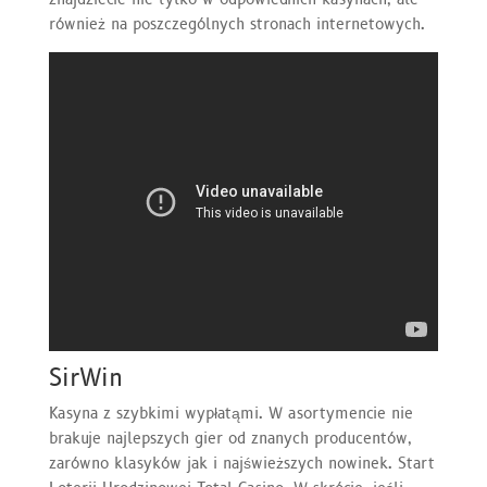
również na poszczególnych stronach internetowych.
SirWin
Kasyna z szybkimi wypłatąmi. W asortymencie nie
brakuje najlepszych gier od znanych producentów,
zarówno klasyków jak i najświeższych nowinek. Start