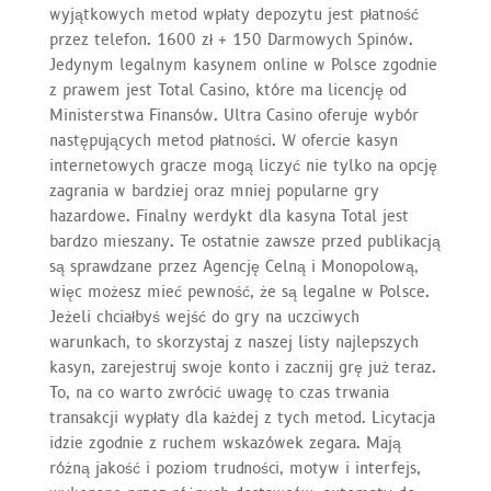
wyjątkowych metod wpłaty depozytu jest płatność
przez telefon. 1600 zł + 150 Darmowych Spinów.
Jedynym legalnym kasynem online w Polsce zgodnie
z prawem jest Total Casino, które ma licencję od
Ministerstwa Finansów. Ultra Casino oferuje wybór
następujących metod płatności. W ofercie kasyn
internetowych gracze mogą liczyć nie tylko na opcję
zagrania w bardziej oraz mniej popularne gry
hazardowe. Finalny werdykt dla kasyna Total jest
bardzo mieszany. Te ostatnie zawsze przed publikacją
są sprawdzane przez Agencję Celną i Monopolową,
więc możesz mieć pewność, że są legalne w Polsce.
Jeżeli chciałbyś wejść do gry na uczciwych
warunkach, to skorzystaj z naszej listy najlepszych
kasyn, zarejestruj swoje konto i zacznij grę już teraz.
To, na co warto zwrócić uwagę to czas trwania
transakcji wypłaty dla każdej z tych metod. Licytacja
idzie zgodnie z ruchem wskazówek zegara. Mają
różną jakość i poziom trudności, motyw i interfejs,