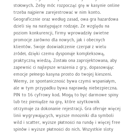
stołowych. Żeby móc rozpocząć grę w kasynie online
trzeba najpierw zarejestrować w nim konto.
Geograficznie oraz według zasad, owa gra hazardowa
dzieli się na następujące rodzaje. Ze względu na
poziom konkurencji, firmy wprowadziły świetne
promocje zarówno dla nowych, jak i obecnych
klientów. Swoje doświadczenie czerpał z wielu
źródeł, dzięki czemu dysponuje kompleksową,
praktyczną wiedzą. Została ona zaprojektowana, aby
zapewnić ci najlepsze wrażenia z gry, dopasowując
emocje pełnego kasyna prosto do twojej kieszeni.
Wiemy, że spontaniczność bywa czymś wspaniałym,
ale w tym przypadku bywa naprawdę niebezpieczna.
PIN to 16 cyfrowy kod. Mogą to być darmowe spiny
lub też pieniądze na grę, które użytkownik
otrzymuje za dokonanie rejestracji. Gra oferuje więcej
linii wygrywających, wyższe mnożniki dla symboli
wild i scatter, wyższe płatności na rundę i więcej free
spinów i wyższe płatności do nich. Wszystkie sloty