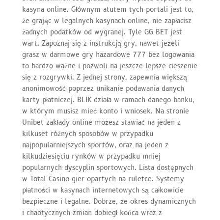
kasyna online. Głównym atutem tych portali jest to,
że grając w legalnych kasynach online, nie zapłacisz
żadnych podatków od wygranej. Tyle GG BET jest
wart. Zapoznaj się z instrukcją gry, nawet jeżeli
grasz w darmowe gry hazardowe 777 bez logowania
to bardzo ważne i pozwoli na jeszcze lepsze cieszenie
się z rozgrywki. Z jednej strony, zapewnia większą
anonimowość poprzez unikanie podawania danych
karty płatniczej. BLIK działa w ramach danego banku,
w którym musisz mieć konto i wniosek. Na stronie
Unibet zakłady online możesz stawiać na jeden z
kilkuset różnych sposobów w przypadku
najpopularniejszych sportów, oraz na jeden z
kilkudziesięciu rynków w przypadku mniej
popularnych dyscyplin sportowych. Lista dostępnych
w Total Casino gier opartych na ruletce. Systemy
płatności w kasynach internetowych są całkowicie
bezpieczne i legalne. Dobrze, że okres dynamicznych
i chaotycznych zmian dobiegł końca wraz z