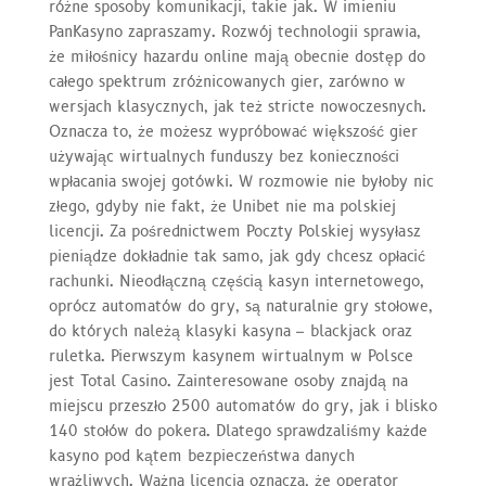
różne sposoby komunikacji, takie jak. W imieniu
PanKasyno zapraszamy. Rozwój technologii sprawia,
że miłośnicy hazardu online mają obecnie dostęp do
całego spektrum zróżnicowanych gier, zarówno w
wersjach klasycznych, jak też stricte nowoczesnych.
Oznacza to, że możesz wypróbować większość gier
używając wirtualnych funduszy bez konieczności
wpłacania swojej gotówki. W rozmowie nie byłoby nic
złego, gdyby nie fakt, że Unibet nie ma polskiej
licencji. Za pośrednictwem Poczty Polskiej wysyłasz
pieniądze dokładnie tak samo, jak gdy chcesz opłacić
rachunki. Nieodłączną częścią kasyn internetowego,
oprócz automatów do gry, są naturalnie gry stołowe,
do których należą klasyki kasyna – blackjack oraz
ruletka. Pierwszym kasynem wirtualnym w Polsce
jest Total Casino. Zainteresowane osoby znajdą na
miejscu przeszło 2500 automatów do gry, jak i blisko
140 stołów do pokera. Dlatego sprawdzaliśmy każde
kasyno pod kątem bezpieczeństwa danych
wrażliwych. Ważna licencja oznacza, że operator