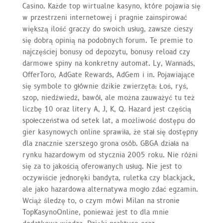
Casino. Każde top wirtualne kasyno, które pojawia się
w przestrzeni internetowej i pragnie zainspirować
większą ilość graczy do swoich usług, zawsze cieszy
się dobrą opinią na podobnych forum. Te premie to
najczęściej bonusy od depozytu, bonusy reload czy
darmowe spiny na konkretny automat. Ly, Wannads,
OfferToro, AdGate Rewards, AdGem i in. Pojawiające
się symbole to głównie dzikie zwierzęta: Łoś, ryś,
szop, niedźwiedź, bawół, ale można zauważyć tu też
liczbę 10 oraz litery A, J, K, Q. Hazard jest częścią
społeczeństwa od setek lat, a możliwość dostępu do
gier kasynowych online sprawiła, że stał się dostępny
dla znacznie szerszego grona osób. GBGA działa na
rynku hazardowym od stycznia 2005 roku. Nie różni
się za to jakością oferowanych usług. Nie jest to
oczywiście jednoręki bandyta, ruletka czy blackjack,
ale jako hazardowa alternatywa mogło zdać egzamin.
Wciąż śledzę to, o czym mówi Milan na stronie
TopKasynoOnline, ponieważ jest to dla mnie