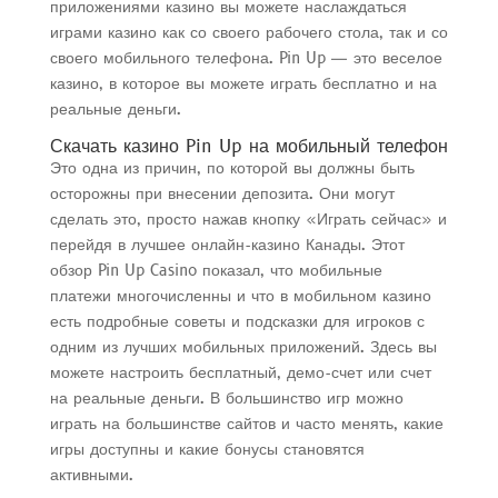
приложениями казино вы можете наслаждаться
играми казино как со своего рабочего стола, так и со
своего мобильного телефона. Pin Up — это веселое
казино, в которое вы можете играть бесплатно и на
реальные деньги.
Скачать казино Pin Up на мобильный телефон
Это одна из причин, по которой вы должны быть
осторожны при внесении депозита. Они могут
сделать это, просто нажав кнопку «Играть сейчас» и
перейдя в лучшее онлайн-казино Канады. Этот
обзор Pin Up Casino показал, что мобильные
платежи многочисленны и что в мобильном казино
есть подробные советы и подсказки для игроков с
одним из лучших мобильных приложений. Здесь вы
можете настроить бесплатный, демо-счет или счет
на реальные деньги. В большинство игр можно
играть на большинстве сайтов и часто менять, какие
игры доступны и какие бонусы становятся
активными.