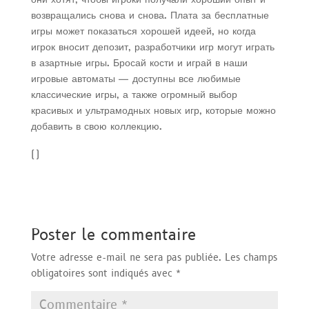
возвращались снова и снова. Плата за бесплатные
игры может показаться хорошей идеей, но когда
игрок вносит депозит, разработчики игр могут играть
в азартные игры. Бросай кости и играй в наши
игровые автоматы — доступны все любимые
классические игры, а также огромный выбор
красивых и ультрамодных новых игр, которые можно
добавить в свою коллекцию.
(
)
Poster le commentaire
Votre adresse e-mail ne sera pas publiée.
Les champs
obligatoires sont indiqués avec
*