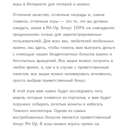
игры в Интернете для лотерей и казино.
Отличное качество, отличные награды и, самое
главное, отличные игры — это то, что вы должны
ожидать, играя в Pin Up. Бонус 100% на совпадение
предназначен только для зарегистрированных
пользователей. Для всех вас, любителей мобильных
казино, мы здесь, чтобы помочь вам выиграть деньги
с помощью наших бездепозитных бонусов казино и
бесплатных вращений. Все акции можно получить в
любое время, и, как и в случае с приветственным
пакетом, все акции можно активировать мгновенно,
просто выбрав приветственный бонус.
В этой игре вам нужно будет исследовать пять
миров, которые появятся из порталов, и вам будет
поручено собирать золотые монеты и избегать
Темного инспектора. Одним из самых
востребованных бонусов является приветственный
бонус Pin Up. В игры можно играть прямо на