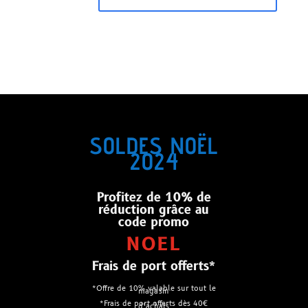
SOLDES NOËL
2024
Profitez de 10% de
réduction grâce au
code promo
NOEL
Frais de port offerts*
*Offre de 10% valable sur tout le
magasin
*Frais de port offerts dès 40€
d’achats