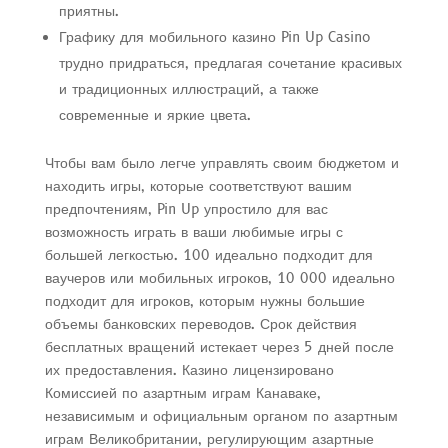
приятны.
Графику для мобильного казино Pin Up Casino
трудно придраться, предлагая сочетание красивых
и традиционных иллюстраций, а также
современные и яркие цвета.
Чтобы вам было легче управлять своим бюджетом и
находить игры, которые соответствуют вашим
предпочтениям, Pin Up упростило для вас
возможность играть в ваши любимые игры с
большей легкостью. 100 идеально подходит для
ваучеров или мобильных игроков, 10 000 идеально
подходит для игроков, которым нужны большие
объемы банковских переводов. Срок действия
бесплатных вращений истекает через 5 дней после
их предоставления. Казино лицензировано
Комиссией по азартным играм Канаваке,
независимым и официальным органом по азартным
играм Великобритании, регулирующим азартные