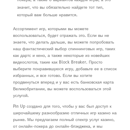
значит, что вы обязательно найдете тот тип,
который вам больше нравится.
Ассортимент игр, которыми вы можете
воспользоваться, будет отражать это. Если вы не
знаете, что делать дальше, вы можете попробовать
наш фантастический выбор спиннинговых игр, таких
как дартс и кено, а также некоторые из новейших
видеослотов, такие как Block Breaker. Просто
выберите понравившуюся игру, добавьте ее в список
избранных, и все готово. Если вы хотите
продвинуться вперед и у вас есть банковская карта
Великобритании, вы можете воспользоваться этой
услугой.
Pin Up создано для того, чтобы у вас был доступ к
широчайшему разнообразию отличных игр казино на
рынке. Мы предлагаем полный спектр услуг казино,
от онлайн-покера до онлайн-блэкджека, и мы