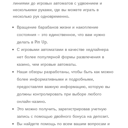
линиями до игровых автоматов с удвоением и
несколькими руками, где вы можете играть в
несколько рук одновременно.
Вращение барабанов жизни и накопление
состояния – это единственное, что вам нужно
делать в Pin Up.
С игровыми автоматами в качестве хедлайнера
нет более популярной формы развлечения в
казино, чем игровые автоматы.
Наши обзоры разработаны, чтобы быть как можно
более информативными и подробными,
предоставляя важную информацию, которую вы
должны контролировать при выборе любого
онлайн-казино.
Это можно получить, зарегистрировав учетную
запись с помощью двойного бонуса на депозит.
Вы найдете помощь по всем вашим вопросам и