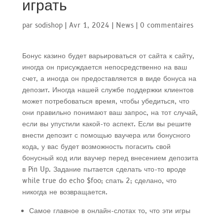
играть
par
sodishop
|
Avr 1, 2024
|
News
|
0 commentaires
Бонус казино будет варьироваться от сайта к сайту,
иногда он присуждается непосредственно на ваш
счет, а иногда он предоставляется в виде бонуса на
депозит. Иногда нашей службе поддержки клиентов
может потребоваться время, чтобы убедиться, что
они правильно понимают ваш запрос, на тот случай,
если вы упустили какой-то аспект. Если вы решите
внести депозит с помощью ваучера или бонусного
кода, у вас будет возможность погасить свой
бонусный код или ваучер перед внесением депозита
в Pin Up. Задание пытается сделать что-то вроде
while true do echo $foo; спать 2; сделано, что
никогда не возвращается.
Самое главное в онлайн-слотах то, что эти игры