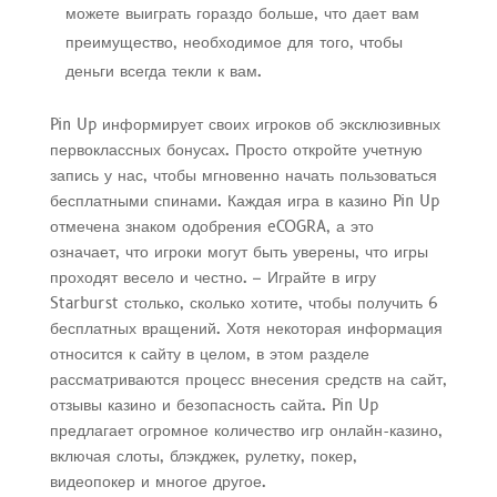
можете выиграть гораздо больше, что дает вам
преимущество, необходимое для того, чтобы
деньги всегда текли к вам.
Pin Up информирует своих игроков об эксклюзивных
первоклассных бонусах. Просто откройте учетную
запись у нас, чтобы мгновенно начать пользоваться
бесплатными спинами. Каждая игра в казино Pin Up
отмечена знаком одобрения eCOGRA, а это
означает, что игроки могут быть уверены, что игры
проходят весело и честно. – Играйте в игру
Starburst столько, сколько хотите, чтобы получить 6
бесплатных вращений. Хотя некоторая информация
относится к сайту в целом, в этом разделе
рассматриваются процесс внесения средств на сайт,
отзывы казино и безопасность сайта. Pin Up
предлагает огромное количество игр онлайн-казино,
включая слоты, блэкджек, рулетку, покер,
видеопокер и многое другое.