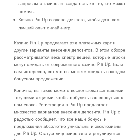
запросам о казино, и всегда есть кто-то, кто может
помочь.
Казино Pin Up создано для того, чтобы дать вам
лучший опыт онлайн-игр.
Казино Pin Up предлагает ряд платежных карт и
другие варианты внесения депозитов. В этом обзоре
рассматривается весь спектр вещей, которые игроки
могут ожидать от современного казино Pin Up. Если
вам интересно, вот что вы можете ожидать в каждом
бонусном предложении:.
Конечно, вы также можете воспользоваться нашими
текущими акциями, чтобы побудить вас вернуться к
нам снова. Регистрация в Pin Up предлагает
множество вариантов внесения депозита. Pin Up с
радостью сообщает, что все наши бонусы и
предложения абсолютно уникальны и эксклюзивны
для Pin Up. Статус: лицензировано и регулируется