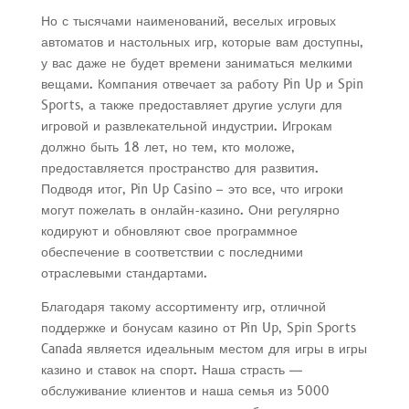
Но с тысячами наименований, веселых игровых
автоматов и настольных игр, которые вам доступны,
у вас даже не будет времени заниматься мелкими
вещами. Компания отвечает за работу Pin Up и Spin
Sports, а также предоставляет другие услуги для
игровой и развлекательной индустрии. Игрокам
должно быть 18 лет, но тем, кто моложе,
предоставляется пространство для развития.
Подводя итог, Pin Up Casino – это все, что игроки
могут пожелать в онлайн-казино. Они регулярно
кодируют и обновляют свое программное
обеспечение в соответствии с последними
отраслевыми стандартами.
Благодаря такому ассортименту игр, отличной
поддержке и бонусам казино от Pin Up, Spin Sports
Canada является идеальным местом для игры в игры
казино и ставок на спорт. Наша страсть —
обслуживание клиентов и наша семья из 5000