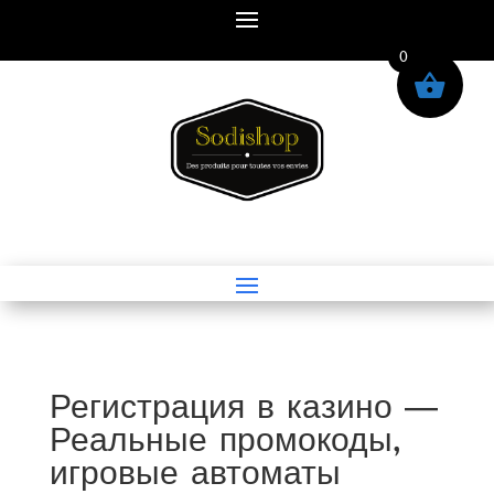
0
Регистрация в казино —
Реальные промокоды,
игровые автоматы