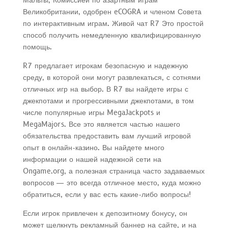
Мальты, Комиссией по азартным играм
Великобритании, одобрен eCOGRA и членом Совета
по интерактивным играм. Живой чат R7 Это простой
способ получить немедленную квалифицированную
помощь.
R7 предлагает игрокам безопасную и надежную
среду, в которой они могут развлекаться, с сотнями
отличных игр на выбор. В R7 вы найдете игры с
джекпотами и прогрессивными джекпотами, в том
числе популярные игры MegaJackpots и
MegaMajors. Все это является частью нашего
обязательства предоставить вам лучший игровой
опыт в онлайн-казино. Вы найдете много
информации о нашей надежной сети на
Ongame.org, а полезная страница часто задаваемых
вопросов — это всегда отличное место, куда можно
обратиться, если у вас есть какие-либо вопросы!
Если игрок привлечен к депозитному бонусу, он
может щелкнуть рекламный баннер на сайте, и на