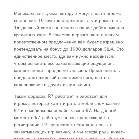
Минимальная сумма, которую могут внести игроки,
составляет 10 фунтов стерлингов, а у игроков есть
14-дневный лимит на использование дебетовых или
кредитных карт. В качестве первого шага в нашем
приветственном предложении вам будет разрешено
претендовать на бонус до 1600 долларов США. Это
единственное место, где вам нужно находиться,
чтобы испытать все захватывающие ощущения,
которые может предложить казино. Производитель
предлагает широкий ассортимент игр, слотов,
видеопокеров и других азартных игр.
Таким образом, R7 работает и работает для
игроков, которые хотят играть в мобильном казино
R7 и в мобильном онлайн-казино R7. На данный
момент в R7 действует новое предложение о
регистрации. R7 предлагает несколько новых и
захватывающих игр казино, и мы всегда рады видеть