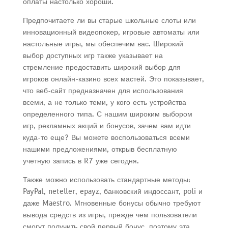
оплаты настолько хороши.
Предпочитаете ли вы старые школьные слоты или
инновационный видеопокер, игровые автоматы или
настольные игры, мы обеспечим вас. Широкий
выбор доступных игр также указывает на
стремление предоставить широкий выбор для
игроков онлайн-казино всех мастей. Это показывает,
что веб-сайт предназначен для использования
всеми, а не только теми, у кого есть устройства
определенного типа. С нашим широким выбором
игр, рекламных акций и бонусов, зачем вам идти
куда-то еще? Вы можете воспользоваться всеми
нашими предложениями, открыв бесплатную
учетную запись в R7 уже сегодня.
Также можно использовать стандартные методы:
PayPal, neteller, epayz, банковский индоссант, poli и
даже Maestro. Мгновенные бонусы обычно требуют
вывода средств из игры, прежде чем пользователи
смогут получить свой первый бонус, поэтому эта