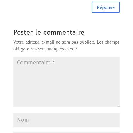
Réponse
Poster le commentaire
Votre adresse e-mail ne sera pas publiée.
Les champs
obligatoires sont indiqués avec
*