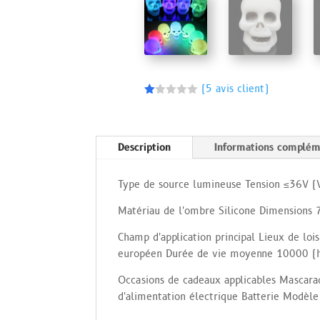
(
5
avis client)
N
ot
é
1.
00
Description
Informations complém
s
ur
5
Type de source lumineuse Tension ≤36V 
ba
s
é
Matériau de l'ombre Silicone Dimension
s
ur
no
Champ d'application principal Lieux de loi
tat
européen Durée de vie moyenne 10000 (
io
n
s
Occasions de cadeaux applicables Mascarade
cli
en
d'alimentation électrique Batterie Modèl
t