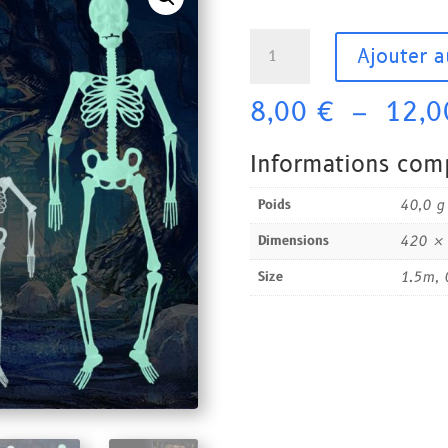
quantité
Ajouter a
de
squelette
8,00
€
–
12,
fluorescent
Halloween
Informations com
Poids
40,0 g
Dimensions
420 ×
Size
1.5m, 