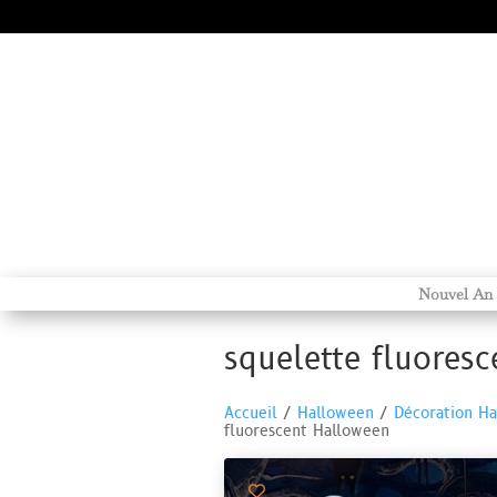
Nouvel An
squelette fluores
Accueil
/
Halloween
/
Décoration H
fluorescent Halloween