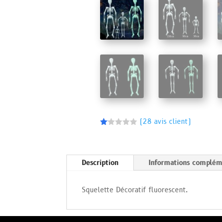
(
28
avis client)
N
ot
é
1.
11
Description
Informations complém
s
ur
5
ba
Squelette Décoratif fluorescent.
s
é
s
ur