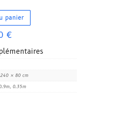
u panier
Plage
00
€
de
prix :
plémentaires
8,00 €
à
12,00 €
 240 × 80 cm
0.9m, 0.35m