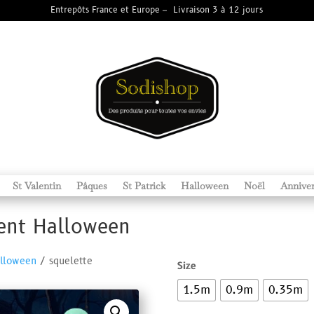
Entrepôts France et Europe – Livraison 3 à 12 jours
St Valentin
Pâques
St Patrick
Halloween
Noël
Anniver
cent Halloween
alloween
/ squelette
Size
1.5m
0.9m
0.35m