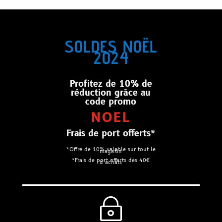
SOLDES NOËL
2024
Profitez de 10% de
réduction grâce au
code promo
NOEL
Frais de port offerts*
*Offre de 10% valable sur tout le
magasin
*Frais de port offerts dès 40€
d’achats
~