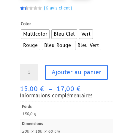
(
6
avis client)
No
té
1.3
Color
3
s
Multicolor
Bleu Ciel
Vert
ur
5
ba
Rouge
Bleu Rouge
Bleu Vert
s
é
s
ur
not
quantité
ati
Ajouter au panier
on
de
s
Masque
clie
nt
Plage
crâne
15,00
€
–
17,00
€
de
Lumineux
Informations complémentaires
prix :
Halloween
Poids
15,00 €
130,0 g
à
17,00 €
Dimensions
200 × 180 × 60 cm