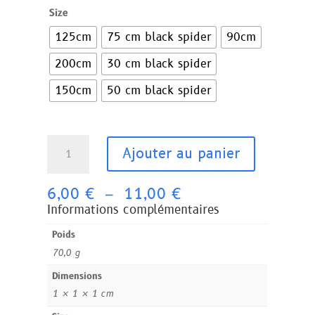
sur 5
Size
basé
sur
125cm
75 cm black spider
90cm
notatio
ns
client
200cm
30 cm black spider
150cm
50 cm black spider
quantité
Ajouter au panier
de
Halloween
Plage
Ghost
6,00
€
–
11,00
€
de
Festival
Informations complémentaires
prix :
Supplies
Poids
6,00 €
Bar
70,0 g
à
Decoration
11,00 €
Props
Dimensions
Plush
1 × 1 × 1 cm
Spider