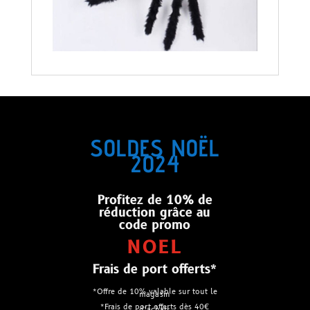
SOLDES NOËL
2024
Profitez de 10% de
réduction grâce au
code promo
NOEL
Frais de port offerts*
*Offre de 10% valable sur tout le
magasin
*Frais de port offerts dès 40€
d’achats