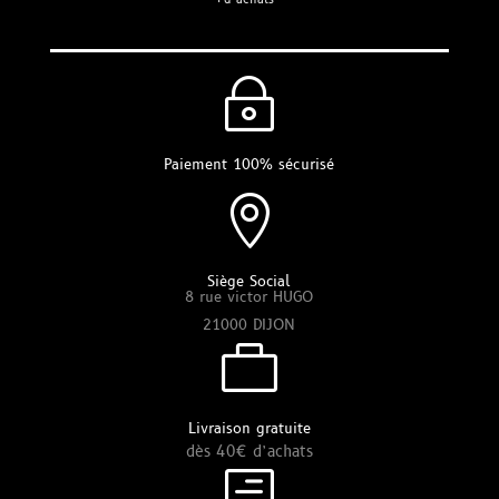
~
Paiement 100% sécurisé

Siège Social
8 rue victor HUGO
21000 DIJON

Livraison gratuite
dès 40€ d’achats
h