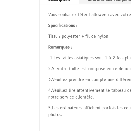
s
ur
5
Vous souhaitez fêter halloween avec votre
ba
s
é
Spécifications :
s
ur
no
Tissu : polyester + fil de nylon
tat
io
Remarques :
n
s
cli
1.Les tailles asiatiques sont 1 à 2 fois pl
en
t
2.Si votre taille est comprise entre deux i
3.Veuillez prendre en compte une différe
4.Veuillez lire attentivement le tableau de
notre service clientèle.
5.Les ordinateurs affichent parfois les co
photos.