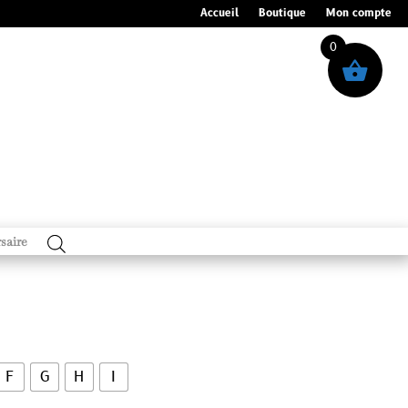
Accueil
Boutique
Mon compte
0
saire
F
G
H
I