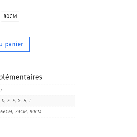
80CM
u panier
plémentaires
g
 D, E, F, G, H, I
 66CM, 73CM, 80CM