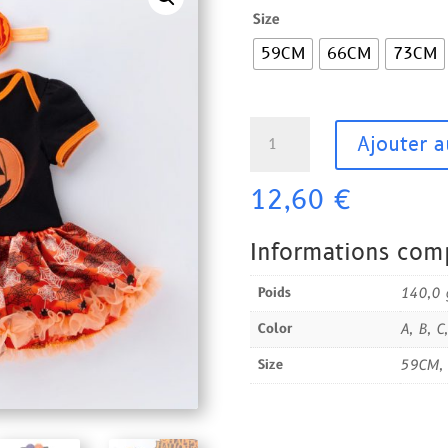
Size
59CM
66CM
73CM
quantité
Ajouter a
de
Robe
12,60
€
citrouille
Halloween
-
Informations com
Bébé
Poids
140,0 
Color
A, B, C,
Size
59CM,