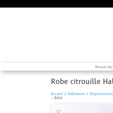
Nouvel An
Robe citrouille H
Accueil
/
Halloween
/
Déguisements
– Bébé