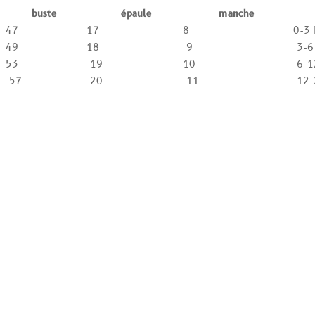
buste
épaule
manche
47
17
8
0-3
49
18
9
3-6
53
19
10
6-
57
20
11
12-