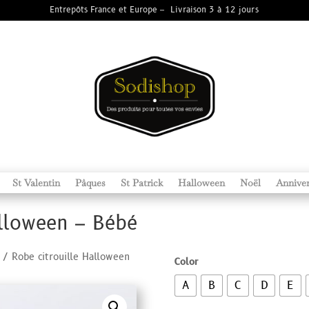
Entrepôts France et Europe – Livraison 3 à 12 jours
St Valentin
Pâques
St Patrick
Halloween
Noël
Anniver
alloween – Bébé
/ Robe citrouille Halloween
Color
A
B
C
D
E