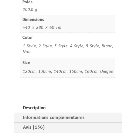
Poids
8,90 €
peste
200,0 g
à
34,00 €
Dimensions
440 × 280 × 60 cm
Color
1 Style, 2 Style, 3 Style, 4 Style, 5 Style, Blanc,
Noir
Size
120cm, 130cm, 140cm, 150cm, 160cm, Unique
Description
Informations complémentaires
Avis (156)