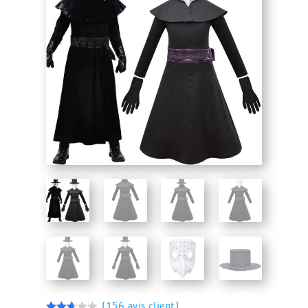
(
156
avis client)