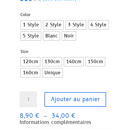
Noté
2.64
sur
Color
5
basé
1 Style
2 Style
3 Style
4 Style
sur
notatio
ns
5 Style
Blanc
Noir
client
Size
120cm
130cm
140cm
150cm
160cm
Unique
quantité
Ajouter au panier
de
Costume
Plage
médecin
8,90
€
–
34,00
€
de
de
Informations complémentaires
prix :
la