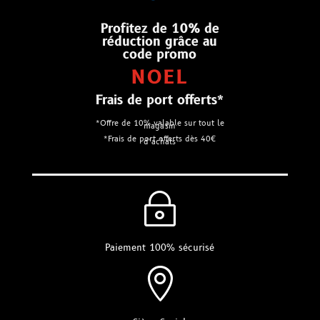
Profitez de 10% de
réduction grâce au
code promo
NOEL
Frais de port offerts*
*Offre de 10% valable sur tout le
magasin
*Frais de port offerts dès 40€
d’achats
~
Paiement 100% sécurisé
