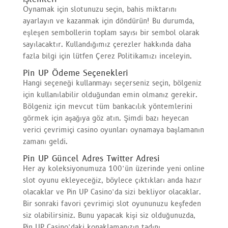
Oynamak için slotunuzu seçin, bahis miktarını
ayarlayın ve kazanmak için döndürün! Bu durumda,
eşleşen sembollerin toplam sayısı bir sembol olarak
sayılacaktır. Kullandığımız çerezler hakkında daha
fazla bilgi için lütfen Çerez Politikamızı inceleyin.
Pin UP Ödeme Seçenekleri
Hangi seçeneği kullanmayı seçerseniz seçin, bölgeniz
için kullanılabilir olduğundan emin olmanız gerekir.
Bölgeniz için mevcut tüm bankacılık yöntemlerini
görmek için aşağıya göz atın. Şimdi bazı heyecan
verici çevrimiçi casino oyunları oynamaya başlamanın
zamanı geldi.
Pin UP Güncel Adres Twitter Adresi
Her ay koleksiyonumuza 100’ün üzerinde yeni online
slot oyunu ekleyeceğiz, böylece çıktıkları anda hazır
olacaklar ve Pin UP Casino’da sizi bekliyor olacaklar.
Bir sonraki favori çevrimiçi slot oyununuzu keşfeden
siz olabilirsiniz. Bunu yapacak kişi siz olduğunuzda,
Pin UP Casino’daki konaklamanızın tadını