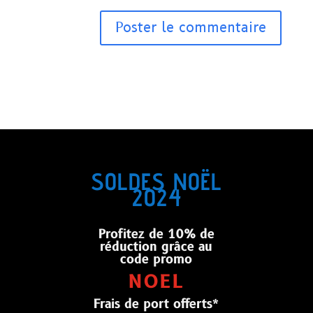
SOLDES NOËL
2024
Profitez de 10% de
réduction grâce au
code promo
NOEL
Frais de port offerts*