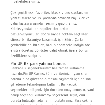
çekebileceksiniz.
Çok çeşitli eski favoriler, klasik video slotları, en
yeni filmlere ve TV şovlarına dayanan başlıklar ve
daha fazlası arasından seçim yapabilirsiniz.
Koleksiyondaki en popüler slotlardan
bazıları:Oyuncular, doğru sayıda noktayı seçtikleri
sürece bir ikramiye kazanmak için Sihirli Çarkı
çevirebilirler. Bu slot, özel bir sembole indiğinizde
ekstra ücretsiz dönüşler dahil olmak üzere bonus
özelliklere sahiptir.
Pin UP ilk para yatırma bonusu
Bankacılık seçeneklerimiz her zaman kullanıma
hazırdır.Pin UP Casino, tüm verilerinizin yanı sıra
paranızın da güvende olmasını sağlamak için en son
şifreleme teknolojisini kullanır. Bankacılık
seçenekleri bölgeniz için önceden onaylanmıştır, yani
hangi seçeneği kullanmayı seçerseniz seçin, onu
burada bulacağınızdan emin olabilirsiniz. Para çekme