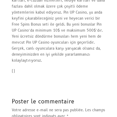
kartları, e-cüzdan hizmetleri, hediye kartları ve daha
fazlası dahil olmak üzere çok çeşitli ödeme
yöntemlerini kabul ediyoruz. Pin UP Casino, şu anda
keyfini çıkarabileceğiniz yeni ve heyecan verici bir
Free Spins Bonus seti ile geldi. Bu yeni bonuslar Pin
UP Casino’da minimum 10$ ve maksimum 500$’dır.
Yeni ücretsiz döndürme bonusları hem yeni hem de
mevcut Pin UP Casino oyuncuları için geçerlidir.
Gerçek, canlı oyunculara karşı yarışacak olsanız da,
deneyiminizden en iyi şekilde yararlanmanızı
kolaylaştırıyoruz.
(
)
Poster le commentaire
Votre adresse e-mail ne sera pas publiée.
Les champs
obligatoires sont indiqués avec
*