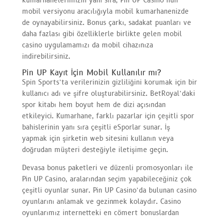
kumarhanelerimizin yanı sıra, Pin UP Casino’nun
mobil versiyonu aracılığıyla mobil kumarhanenizde
de oynayabilirsiniz. Bonus çarkı, sadakat puanları ve
daha fazlası gibi özelliklerle birlikte gelen mobil
casino uygulamamızı da mobil cihazınıza
indirebilirsiniz.
Pin UP Kayıt İçin Mobil Kullanılır mı?
Spin Sports’ta verilerinizin gizliliğini korumak için bir
kullanıcı adı ve şifre oluşturabilirsiniz. BetRoyal’daki
spor kitabı hem boyut hem de dizi açısından
etkileyici. Kumarhane, farklı pazarlar için çeşitli spor
bahislerinin yanı sıra çeşitli eSporlar sunar. İş
yapmak için şirketin web sitesini kullanın veya
doğrudan müşteri desteğiyle iletişime geçin.
Devasa bonus paketleri ve düzenli promosyonları ile
Pin UP Casino, aralarından seçim yapabileceğiniz çok
çeşitli oyunlar sunar. Pin UP Casino’da bulunan casino
oyunlarını anlamak ve gezinmek kolaydır. Casino
oyunlarımız internetteki en cömert bonuslardan