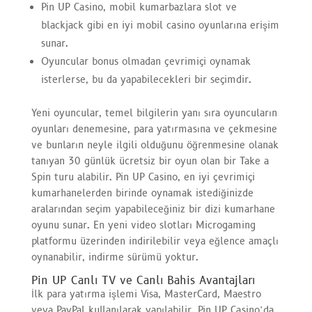
Pin UP Casino, mobil kumarbazlara slot ve
blackjack gibi en iyi mobil casino oyunlarına erişim
sunar.
Oyuncular bonus olmadan çevrimiçi oynamak
isterlerse, bu da yapabilecekleri bir seçimdir.
Yeni oyuncular, temel bilgilerin yanı sıra oyuncuların
oyunları denemesine, para yatırmasına ve çekmesine
ve bunların neyle ilgili olduğunu öğrenmesine olanak
tanıyan 30 günlük ücretsiz bir oyun olan bir Take a
Spin turu alabilir. Pin UP Casino, en iyi çevrimiçi
kumarhanelerden birinde oynamak istediğinizde
aralarından seçim yapabileceğiniz bir dizi kumarhane
oyunu sunar. En yeni video slotları Microgaming
platformu üzerinden indirilebilir veya eğlence amaçlı
oynanabilir, indirme sürümü yoktur.
Pin UP Canlı TV ve Canlı Bahis Avantajları
İlk para yatırma işlemi Visa, MasterCard, Maestro
veya PayPal kullanılarak yapılabilir. Pin UP Casino’da