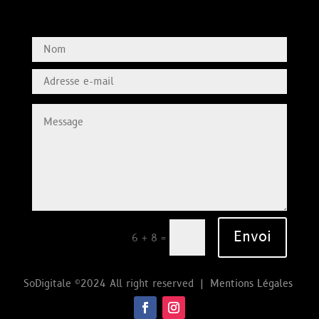
Envoi
=
6 + 8
SoDigitale ©2024 All right reserved |
Mentions Légales