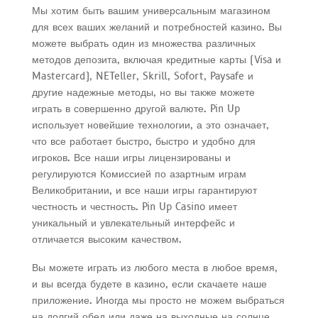
Мы хотим быть вашим универсальным магазином
для всех ваших желаний и потребностей казино. Вы
можете выбрать один из множества различных
методов депозита, включая кредитные карты (Visa и
Mastercard), NETeller, Skrill, Sofort, Paysafe и
другие надежные методы, но вы также можете
играть в совершенно другой валюте. Pin Up
использует новейшие технологии, а это означает,
что все работает быстро, быстро и удобно для
игроков. Все наши игры лицензированы и
регулируются Комиссией по азартным играм
Великобритании, и все наши игры гарантируют
честность и честность. Pin Up Casino имеет
уникальный и увлекательный интерфейс и
отличается высоким качеством.
Вы можете играть из любого места в любое время,
и вы всегда будете в казино, если скачаете наше
приложение. Иногда мы просто не можем выбраться
на долгий обед или даже на выходные на солнце.