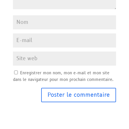
Enregistrer mon nom, mon e-mail et mon site
dans le navigateur pour mon prochain commentaire.