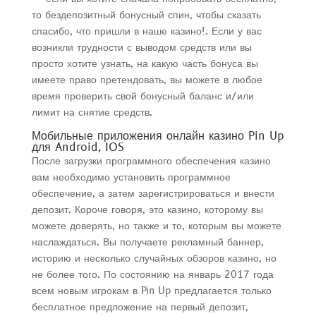
то бездепозитный бонусный спин, чтобы сказать
спасибо, что пришли в наше казино!. Если у вас
возникли трудности с выводом средств или вы
просто хотите узнать, на какую часть бонуса вы
имеете право претендовать, вы можете в любое
время проверить свой бонусный баланс и/или
лимит на снятие средств.
Мобильные приложения онлайн казино Pin Up
для Android, IOS
После загрузки программного обеспечения казино
вам необходимо установить программное
обеспечение, а затем зарегистрироваться и внести
депозит. Короче говоря, это казино, которому вы
можете доверять, но также и то, которым вы можете
наслаждаться. Вы получаете рекламный баннер,
историю и несколько случайных обзоров казино, но
не более того. По состоянию на январь 2017 года
всем новым игрокам в Pin Up предлагается только
бесплатное предложение на первый депозит,