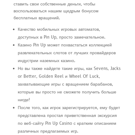
ставить свои собственные деньги, чтобы
воспользоваться нашим щедрым бонусом
бесплатных вращений.
Качество мобильных игровых автоматов,
доступных в Pin Up, просто замечательное.
Казино Pin Up может похвастаться коллекцией
развлекательных слотов от лучших провайдеров
индустрии наземных казино.
Но вы также найдете такие игры, как Sevens, Jacks
or Better, Golden Reel и Wheel Of Luck,
захватывающие игры с вращением барабанов,
которые вы просто не сможете получить больше
нигде!
После того, как игрок зарегистрируется, ему будет
представлена ​​простая приветственная экскурсия
по веб-сайту Pin Up Casino с кратким описанием
различных предлагаемых игр.