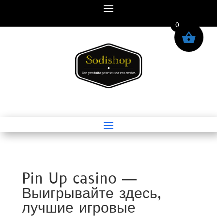
0
Pin Up casino —
Выигрывайте здесь,
лучшие игровые