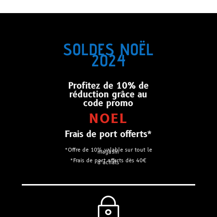
SOLDES NOËL
2024
Profitez de 10% de
réduction grâce au
code promo
NOEL
Frais de port offerts*
*Offre de 10% valable sur tout le
magasin
*Frais de port offerts dès 40€
d’achats
~