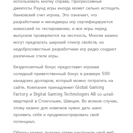
использовать кнопку справа. Прогрессивные
джекпоты Раунд игры иногда может сильно истощить
банковский счет игрока. Это означает, что
разработчики и менеджеры игр сертифицируются
комиссией по тестированию, и все игры перед
выпуском проверяются на честность. Многие казино
могут предлагать широкий спектр свойств, но
недобросовестные разработчики игр редко создают
различные стили игры.
Бездепозитный бонус предоставит игрокам
солидный приветственный бонус в размере 500
канадских долларов, который можно потратить на
сайте. Компания принадлежит Global Gaming
Factory и Digital Gaming Technologies AB со штаб-
квартирой в Стокгольме, Швеция. Во всяком случае,
этому казино для новичков нужно дать шанс
проявить себя и продемонстрировать свой
потенциал.
Обзоры казино зодиака затем настроили свой веб-