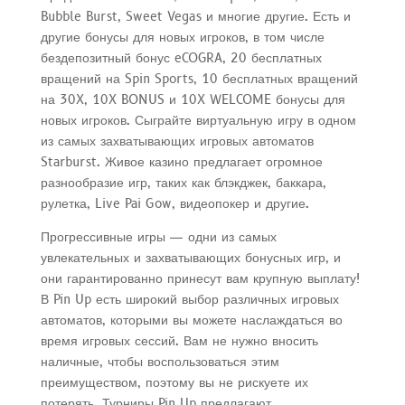
Bubble Burst, Sweet Vegas и многие другие. Есть и
другие бонусы для новых игроков, в том числе
бездепозитный бонус eCOGRA, 20 бесплатных
вращений на Spin Sports, 10 бесплатных вращений
на 30X, 10X BONUS и 10X WELCOME бонусы для
новых игроков. Сыграйте виртуальную игру в одном
из самых захватывающих игровых автоматов
Starburst. Живое казино предлагает огромное
разнообразие игр, таких как блэкджек, баккара,
рулетка, Live Pai Gow, видеопокер и другие.
Прогрессивные игры — одни из самых
увлекательных и захватывающих бонусных игр, и
они гарантированно принесут вам крупную выплату!
В Pin Up есть широкий выбор различных игровых
автоматов, которыми вы можете наслаждаться во
время игровых сессий. Вам не нужно вносить
наличные, чтобы воспользоваться этим
преимуществом, поэтому вы не рискуете их
потерять. Турниры Pin Up предлагают