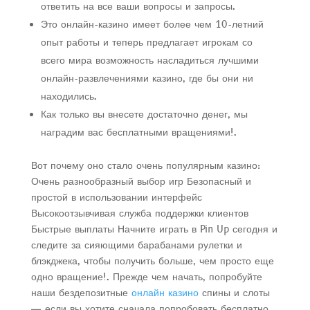
ответить на все ваши вопросы и запросы.
Это онлайн-казино имеет более чем 10-летний
опыт работы и теперь предлагает игрокам со
всего мира возможность насладиться лучшими
онлайн-развлечениями казино, где бы они ни
находились.
Как только вы внесете достаточно денег, мы
наградим вас бесплатными вращениями!.
Вот почему оно стало очень популярным казино:
Очень разнообразный выбор игр Безопасный и
простой в использовании интерфейс
Высокоотзывчивая служба поддержки клиентов
Быстрые выплаты Начните играть в Pin Up сегодня и
следите за сияющими барабанами рулетки и
блэкджека, чтобы получить больше, чем просто еще
одно вращение!. Прежде чем начать, попробуйте
наши бездепозитные
онлайн казино
спины и слоты
— если вы хотите сначала попробовать бесплатно,