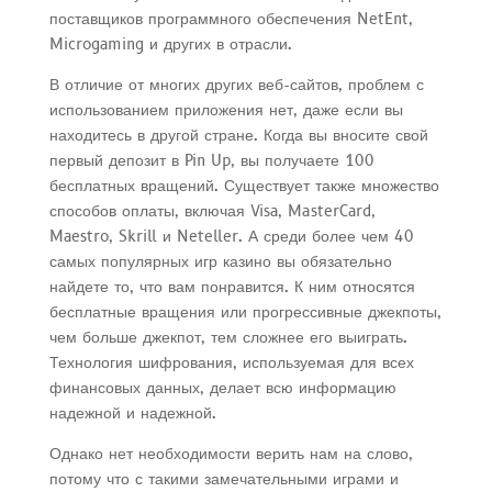
поставщиков программного обеспечения NetEnt,
Microgaming и других в отрасли.
В отличие от многих других веб-сайтов, проблем с
использованием приложения нет, даже если вы
находитесь в другой стране. Когда вы вносите свой
первый депозит в Pin Up, вы получаете 100
бесплатных вращений. Существует также множество
способов оплаты, включая Visa, MasterCard,
Maestro, Skrill и Neteller. А среди более чем 40
самых популярных игр казино вы обязательно
найдете то, что вам понравится. К ним относятся
бесплатные вращения или прогрессивные джекпоты,
чем больше джекпот, тем сложнее его выиграть.
Технология шифрования, используемая для всех
финансовых данных, делает всю информацию
надежной и надежной.
Однако нет необходимости верить нам на слово,
потому что с такими замечательными играми и