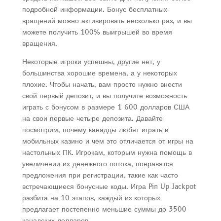
подробной информации. Бонус бесплатных
вращений можно активировать несколько раз, и вы
можете получить 100% выигрышей во время
вращения.
Некоторые игроки успешны, другие нет, у
большинства хорошие времена, а у некоторых
плохие. Чтобы начать, вам просто нужно внести
свой первый депозит, и вы получите возможность
играть с бонусом в размере 1 600 долларов США
на свои первые четыре депозита. Давайте
посмотрим, почему канадцы любят играть в
мобильных казино и чем это отличается от игры на
настольных ПК. Игрокам, которым нужна помощь в
увеличении их денежного потока, понравятся
предложения при регистрации, такие как часто
встречающиеся бонусные коды. Игра Pin Up Jackpot
разбита на 10 этапов, каждый из которых
предлагает постепенно меньшие суммы до 3500
канадских долларов.