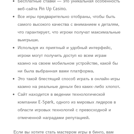
Бесплатные ставки — это уникальная особенность
веб-сайта Pin Up Casino.
Все игры предварительно отобраны, чтобы быть
самого высокого качества с вниманием к деталям,
что гарантирует, что игроки получат максимальные
выигрыши.
Используя их приятный и удобный интерфейс,
игроки могут получить доступ ко всем играм
казино на своем мобильном устройстве, какой бы
ни была выбранная вами платформа.
Это такой блестящий способ играть в онлайн-игры
казино на реальные деньги без каких-либо хлопот.
Сайт находится в ведении технологической
компании E-Spark, одного из мировых лидеров в
области игровых технологий с превосходной и
отмеченной наградами репутацией.
Если вы хотите стать мастером игры в бинго, вам