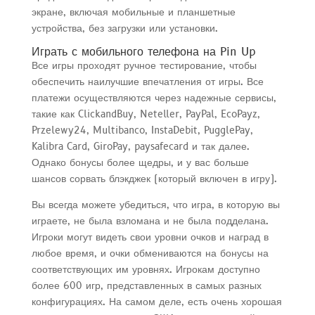
экране, включая мобильные и планшетные
устройства, без загрузки или установки.
Играть с мобильного телефона на Pin Up
Все игры проходят ручное тестирование, чтобы
обеспечить наилучшие впечатления от игры. Все
платежи осуществляются через надежные сервисы,
такие как ClickandBuy, Neteller, PayPal, EcoPayz,
Przelewy24, Multibanco, InstaDebit, PugglePay,
Kalibra Card, GiroPay, paysafecard и так далее.
Однако бонусы более щедры, и у вас больше
шансов сорвать блэкджек (который включен в игру).
Вы всегда можете убедиться, что игра, в которую вы
играете, не была взломана и не была подделана.
Игроки могут видеть свои уровни очков и наград в
любое время, и очки обмениваются на бонусы на
соответствующих им уровнях. Игрокам доступно
более 600 игр, представленных в самых разных
конфигурациях. На самом деле, есть очень хорошая