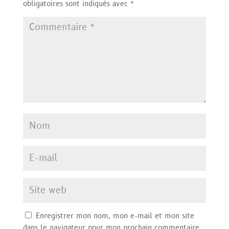
obligatoires sont indiqués avec
*
Enregistrer mon nom, mon e-mail et mon site
dans le navigateur pour mon prochain commentaire.