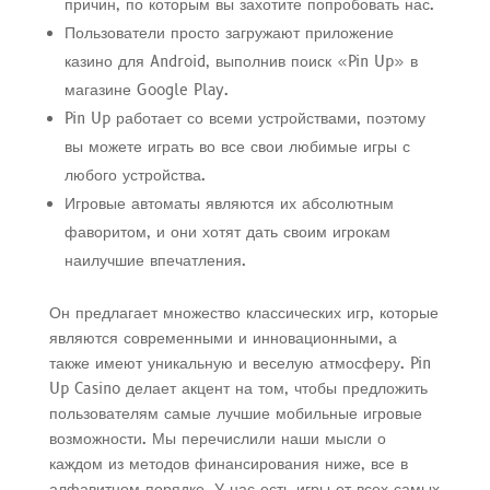
причин, по которым вы захотите попробовать нас.
Пользователи просто загружают приложение
казино для Android, выполнив поиск «Pin Up» в
магазине Google Play.
Pin Up работает со всеми устройствами, поэтому
вы можете играть во все свои любимые игры с
любого устройства.
Игровые автоматы являются их абсолютным
фаворитом, и они хотят дать своим игрокам
наилучшие впечатления.
Он предлагает множество классических игр, которые
являются современными и инновационными, а
также имеют уникальную и веселую атмосферу. Pin
Up Casino делает акцент на том, чтобы предложить
пользователям самые лучшие мобильные игровые
возможности. Мы перечислили наши мысли о
каждом из методов финансирования ниже, все в
алфавитном порядке. У нас есть игры от всех самых