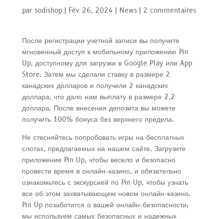
par
sodishop
|
Fév 26, 2024
|
News
|
2 commentaires
После регистрации учетной записи вы получите
мгновенный доступ к мобильному приложению Pin
Up, доступному для загрузки в Google Play или App
Store. Затем мы сделали ставку в размере 2
канадских долларов и получили 2 канадских
доллара, что дало нам выплату в размере 2,2
доллара. После внесения депозита вы можете
получить 100% бонуса без верхнего предела.
Не стесняйтесь попробовать игры на бесплатных
слотах, предлагаемых на нашем сайте. Загрузите
приложение Pin Up, чтобы весело и безопасно
провести время в онлайн-казино, и обязательно
ознакомьтесь с экскурсией по Pin Up, чтобы узнать
все об этом захватывающем новом онлайн-казино.
Pin Up позаботится о вашей онлайн-безопасности;
мы используем самых безопасных и надежных