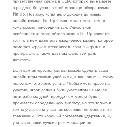
приветственная сделка в США, которую вы найдете
в разделе бонусов на этой странице обзора казино
Pin Up. Поэтому, когда дело доходит до новых
онлайн-казино, Pin Up Casino может стать тем, к
кому можно присоединиться. Уникальной
особенностью этого обзора казино Pin Up является
то, что в нем даже есть ежедневное казино, которое
помогает игрокам отслеживать свои выигрыши и
проигрыши, а также дает им шанс выиграть
джекпоты.
Если вам интересно, как мы можем сделать ваши
онлайн-игры такими удобными, а ваш опыт — таким
полезным, это легко узнать. Чтобы иметь право на
участие, игрок должен быть участником не менее
пяти рабочих дней, прежде чем можно будет
произвести определенную выплату, но это только в
том случае, если участник совершил не менее пяти
транзакций. Это хороший показатель удержания, и,
учитывая наши лучшие рекомендации по