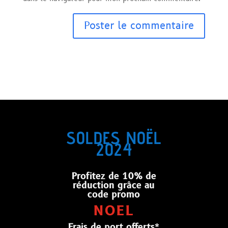
SOLDES NOËL
2024
Profitez de 10% de
réduction grâce au
code promo
NOEL
Frais de port offerts*