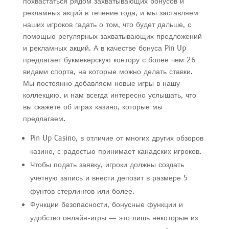
похвастаться рядом захватывающих бонусов и
рекламных акций в течение года, и мы заставляем
наших игроков гадать о том, что будет дальше, с
помощью регулярных захватывающих предложений
и рекламных акций. А в качестве бонуса Pin Up
предлагает букмекерскую контору с более чем 26
видами спорта, на которые можно делать ставки.
Мы постоянно добавляем новые игры в нашу
коллекцию, и нам всегда интересно услышать, что
вы скажете об играх казино, которые мы
предлагаем.
Pin Up Casino, в отличие от многих других обзоров
казино, с радостью принимает канадских игроков.
Чтобы подать заявку, игроки должны создать
учетную запись и внести депозит в размере 5
фунтов стерлингов или более.
Функции безопасности, бонусные функции и
удобство онлайн-игры — это лишь некоторые из