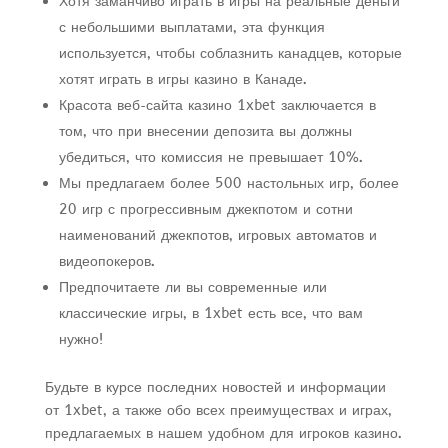
Хотя заманчиво играть в игры на реальные деньги
с небольшими выплатами, эта функция
используется, чтобы соблазнить канадцев, которые
хотят играть в игры казино в Канаде.
Красота веб-сайта казино 1xbet заключается в
том, что при внесении депозита вы должны
убедиться, что комиссия не превышает 10%.
Мы предлагаем более 500 настольных игр, более
20 игр с прогрессивным джекпотом и сотни
наименований джекпотов, игровых автоматов и
видеопокеров.
Предпочитаете ли вы современные или
классические игры, в 1xbet есть все, что вам
нужно!
Будьте в курсе последних новостей и информации
от 1xbet, а также обо всех преимуществах и играх,
предлагаемых в нашем удобном для игроков казино.