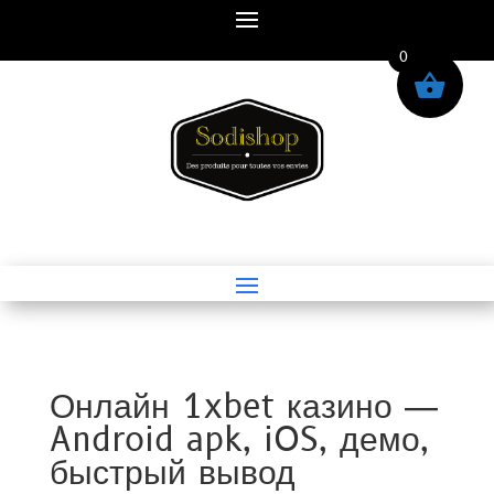
0
Онлайн 1xbet казино —
Android apk, iOS, демо,
быстрый вывод