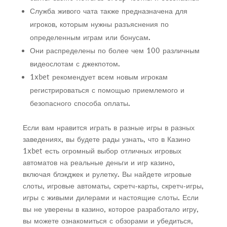
Служба живого чата также предназначена для
игроков, которым нужны разъяснения по
определенным играм или бонусам.
Они распределены по более чем 100 различным
видеослотам с джекпотом.
1xbet рекомендует всем новым игрокам
регистрироваться с помощью приемлемого и
безопасного способа оплаты.
Если вам нравится играть в разные игры в разных
заведениях, вы будете рады узнать, что в Казино
1xbet есть огромный выбор отличных игровых
автоматов на реальные деньги и игр казино,
включая блэкджек и рулетку. Вы найдете игровые
слоты, игровые автоматы, скретч-карты, скретч-игры,
игры с живыми дилерами и настоящие слоты. Если
вы не уверены в казино, которое разработало игру,
вы можете ознакомиться с обзорами и убедиться,