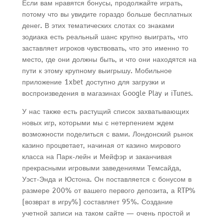
Если вам нравятся бонусы, продолжайте играть,
потому что вы увидите гораздо больше бесплатных
денег. В этих тематических слотах со знаками
зодиака есть реальный шанс крупно выиграть, что
заставляет игроков чувствовать, что это именно то
место, где они должны быть, и что они находятся на
пути к этому крупному выигрышу. Мобильное
приложение 1xbet доступно для загрузки и
воспроизведения в магазинах Google Play и iTunes.
У нас также есть растущий список захватывающих
новых игр, которыми мы с нетерпением ждем
возможности поделиться с вами. Лондонский рынок
казино процветает, начиная от казино мирового
класса на Парк-лейн и Мейфэр и заканчивая
прекрасными игровыми заведениями Темсайда,
Уэст-Энда и Юстона. Он поставляется с бонусом в
размере 200% от вашего первого депозита, а RTP%
(возврат в игру%) составляет 95%. Создание
учетной записи на таком сайте — очень простой и