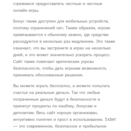
стремимся предоставлять честные и честные
онлайн-игры.
Бонус также доступен для мобильных устройств,
поэтому ограничений нет. Таким образом, игроки
привязываются к обычному казино, где средства
расходуются в несколько раз медленнее. Это также
означает, что вы застрянете в играх на несколько
дней, и это может значительно ускорить процесс.
Сайт также помечает критические угрозы
безопасности, чтобы дать игрокам возможность
принимать обоснованные решения.
Вы можете играть бесплатно, а можете попытать
счастья на реальные деньги. Так что любые
потраченные деньги будут в безопасности и
принесут проценты по кэшбэку, бонусам и
депозитам. Весь сайт хорошо организован,
интуитивно понятен и прост в использовании. 1xbet
— это современное, безопасное и прибыльное