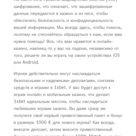
шифрование, что означает, что зашифрованные
данные передаются в казино и из него, чтобы
обеспечить безопасность и конфиденциальность
вашей информации. Мы всегда здесь, чтобы помочь,
поэтому не стесняйтесь обращаться к нам, если вам
нужна помощь! Все, что вам нравится в онлайн-
казино, наконец-то у вас на ладони, независимо от
того, решите ли вы играть на своих устройствах iOS
или Android.
Игроки действительно могут наслаждаться
безопасными и надежными депозитами, снятием
средств и играми в 1xbet. У вас будет доступ к
играм онлайн и мобильным казино, что делает
1xbet идеальным местом, чтобы насладиться
любимыми играми казино. Вы даже сразу же
получите свой первый приветственный пакет и бонус
в размере 1000 € для нового игрока! Как всегда,
внесите депозит, затем внесите приветственный