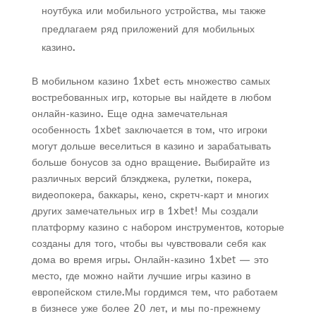
ноутбука или мобильного устройства, мы также
предлагаем ряд приложений для мобильных
казино.
В мобильном казино 1xbet есть множество самых
востребованных игр, которые вы найдете в любом
онлайн-казино. Еще одна замечательная
особенность 1xbet заключается в том, что игроки
могут дольше веселиться в казино и зарабатывать
больше бонусов за одно вращение. Выбирайте из
различных версий блэкджека, рулетки, покера,
видеопокера, баккары, кено, скретч-карт и многих
других замечательных игр в 1xbet! Мы создали
платформу казино с набором инструментов, которые
созданы для того, чтобы вы чувствовали себя как
дома во время игры. Онлайн-казино 1xbet — это
место, где можно найти лучшие игры казино в
европейском стиле.Мы гордимся тем, что работаем
в бизнесе уже более 20 лет, и мы по-прежнему