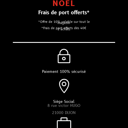
NOEL
Frais de port offerts*
*Offre de 10% valable sur tout le
magasin
*Frais de port offerts dès 40€
d’achats
~
Paiement 100% sécurisé

Siège Social
8 rue victor HUGO
21000 DIJON
