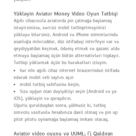
Yükləyin Aviator Money Video Oyun Tətbiqi
Ağıllı cihazınızla aviatorda pin çalmağa başlamaq
istəyirsinizsə, xərcsiz mobil tətbiqetməyimizi
yükləyə bilərsiniz. Android və iPhone sistemlərində
asanlıqla mövcuddur, düz istifadəçi interfeysi var və
qeydiyyatdan keçmək, ödəniş etmək və qazanc əldə
etməyə başlamaq üçün bütün alternativləri toplayır.
Tətbiqi yükləmək üçün bu hərəkətləri izləyin:
hər növ ağıllı cihaz internet brauzerindən istifadə
edərək mobil veb saytını açın
mobil tətbiq səhifəsinə keçin;
Sizə uyğun olan dəyişikliyi seçin (Android və ya
iOS), yükləyin və quraşdırın.
Uğurlu qurulduqdan sonra, şübhəsiz ki, tətbiq
simvolu vasitəsilə hesabınıza daxil olmaq və pin up
pilot pilotu oynamağa başlamaq imkanı olacaq.
Aviator video oyunu və UUML; Гј Qaldıran