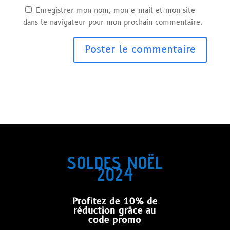
Enregistrer mon nom, mon e-mail et mon site
dans le navigateur pour mon prochain commentaire.
SOLDES NOËL
2024
Profitez de 10% de
réduction grâce au
code promo