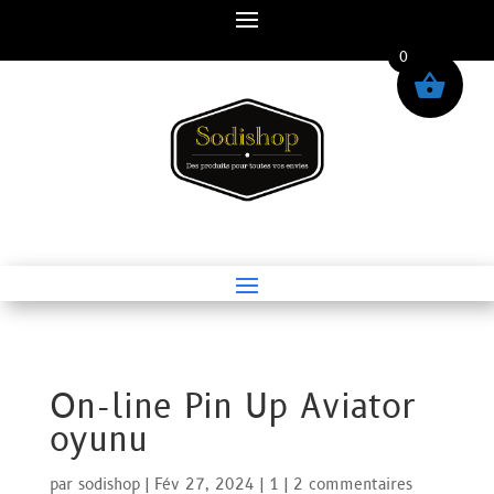
0
On-line Pin Up Aviator
oyunu
par
sodishop
|
Fév 27, 2024
|
1
|
2 commentaires