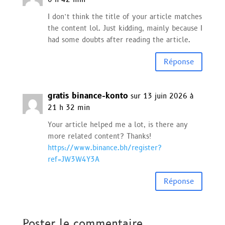
I don’t think the title of your article matches
the content lol. Just kidding, mainly because I
had some doubts after reading the article.
Réponse
gratis binance-konto
sur 13 juin 2026 à
21 h 32 min
Your article helped me a lot, is there any
more related content? Thanks!
https://www.binance.bh/register?
ref=JW3W4Y3A
Réponse
Poster le commentaire