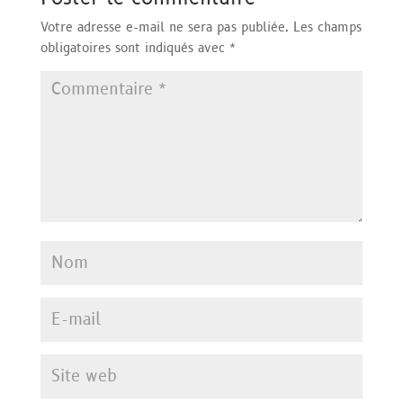
Votre adresse e-mail ne sera pas publiée.
Les champs
obligatoires sont indiqués avec
*