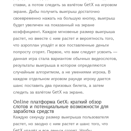
ставки, а потом следить за взлётом GetX на игровом
экране. Дабы получить выигрыш достаточно
своевременно нажать на большую кнопку, выигрыш
будет увеличен на показанный на экране
коэффициент. Каждое мгновенье размер выигрыша
растет, но вместе с ним растет и вероятность того,
что аэроплан упадёт и все поставленные деньги
попросту сгорят. Первое, что вам следует усвоить —
данная игра стала вариантом обычных видеослотов,
результаты выигрыша в котором определяются
случайным алгоритмом, а не умениями игрока. В
каждом отдельном игровом раунде игроку дается
шанс поставить два призовых билета, а затем
следить за взлётом GetX на экране.
Online платформа GetX: краткий обзор
слотов и потенциальные возможности для
заработка средств
Каждую секунду размер выигрыша пользователя
растет, но заодно с ним растет и шанс того, что
GetX упадёт и все деньги сгорят. Чтобы