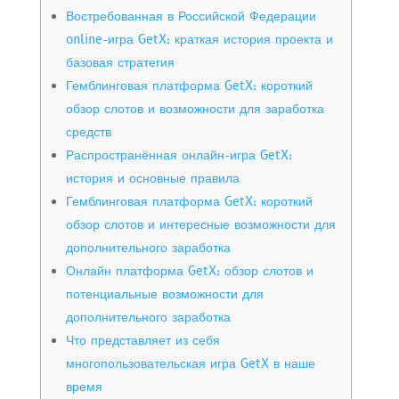
Востребованная в Российской Федерации
online-игра GetX: краткая история проекта и
базовая стратегия
Гемблинговая платформа GetX: короткий
обзор слотов и возможности для заработка
средств
Распространённая онлайн-игра GetX:
история и основные правила
Гемблинговая платформа GetX: короткий
обзор слотов и интересные возможности для
дополнительного заработка
Онлайн платформа GetX: обзор слотов и
потенциальные возможности для
дополнительного заработка
Что представляет из себя
многопользовательская игра GetX в наше
время