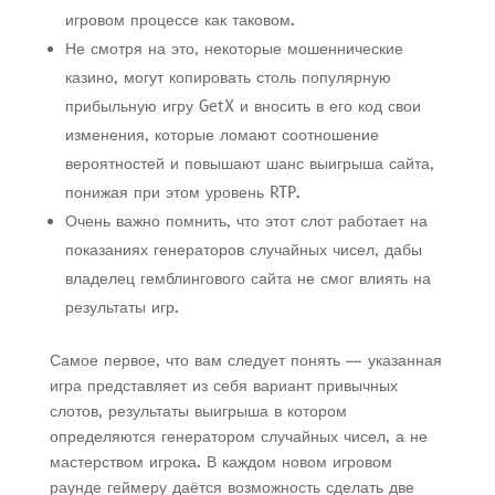
игровом процессе как таковом.
Не смотря на это, некоторые мошеннические
казино, могут копировать столь популярную
прибыльную игру GetX и вносить в его код свои
изменения, которые ломают соотношение
вероятностей и повышают шанс выигрыша сайта,
понижая при этом уровень RTP.
Очень важно помнить, что этот слот работает на
показаниях генераторов случайных чисел, дабы
владелец гемблингового сайта не смог влиять на
результаты игр.
Самое первое, что вам следует понять — указанная
игра представляет из себя вариант привычных
слотов, результаты выигрыша в котором
определяются генератором случайных чисел, а не
мастерством игрока. В каждом новом игровом
раунде геймеру даётся возможность сделать две