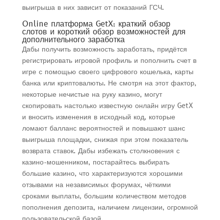
выигрыша в них зависит от показаний ГСЧ.
Online платформа GetX: краткий обзор
слотов и короткий обзор возможностей для
дополнительного заработка
Дабы получить возможность заработать, придётся
регистрировать игровой профиль и пополнить счет в
игре с помощью своего цифрового кошелька, карты
банка или криптовалюты. Не смотря на этот фактор,
некоторые нечистые на руку казино, могут
скопировать настолько известную онлайн игру GetX
и вносить изменения в исходный код, которые
ломают балланс вероятностей и повышают шанс
выигрыша площадки, снижая при этом показатель
возврата ставок. Дабы избежать столкновения с
казино-мошенником, постарайтесь выбирать
большие казино, что характеризуются хорошими
отзывами на независимых форумах, чёткими
сроками выплаты, большим количеством методов
пополнения депозита, наличием лицензии, огромной
пользовательской базой.