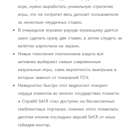
игре, нужно выработать уникальную стратегию
игры, что не потратит весь депозит пользователя
за несколько неудачных ставок.
В очередном игровом раунде играющему даётся
шанс сделать сразу две ставки, а затем следить за
взлётом аэроплана на экране.
Новые поколения поклонников азарта всё
активнее выбирают самые современные
казуальные игры, сама вероятность выигрыша в
которых зависит от показаний ГСЧ.
Невероятно быстро этот видеослот покорил
сердца клиентов во многих государствах планеты
и Спрайб GetX стал доступен на бесчисленных
гемблинговых порталах, помимо этого появились
десятки клонов последних версий GetX от иных
геймдев-контор.