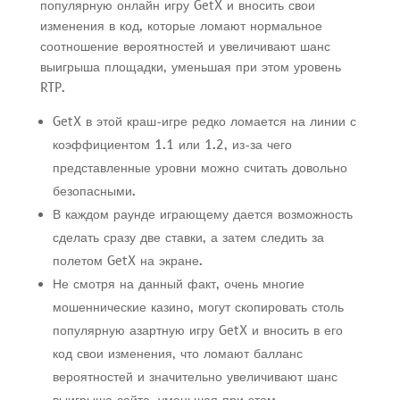
популярную онлайн игру GetX и вносить свои
изменения в код, которые ломают нормальное
соотношение вероятностей и увеличивают шанс
выигрыша площадки, уменьшая при этом уровень
RTP.
GetX в этой краш-игре редко ломается на линии с
коэффициентом 1.1 или 1.2, из-за чего
представленные уровни можно считать довольно
безопасными.
В каждом раунде играющему дается возможность
сделать сразу две ставки, а затем следить за
полетом GetX на экране.
Не смотря на данный факт, очень многие
мошеннические казино, могут скопировать столь
популярную азартную игру GetX и вносить в его
код свои изменения, что ломают балланс
вероятностей и значительно увеличивают шанс