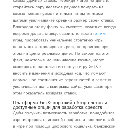
самых удачных ставок. Перейдя к игре на деньги,
старайтесь пару десятков раундов поиграть на
самых низких суммах и только потом мелкими
шагами увеличивайте средний размер своей ставки.
Благодаря этому факту вы сможете научиться всегда
вовремя делать ставку, освоить тонкости
гет икс
игры, проработать уникальную стратегию игры,
понять как контролировать риск, не проиграв при
этом ни цента реальных денег. Не взирая на этот
факт, некоторые мошеннические казино, могут
скопировать настолько известную игру GetX и
вносить изменения в исходный код, что ломают
нормальное соотношение вероятностей и заметно
увеличивают шанс выигрыша сайта, уменьшая при
этом показатель возврата ставок.
Платформа GetX: короткий обзор слотов и
доступные опции для заработка средств
Дабы получить возможность заработка, понадобится
зарегистрировать игровой профиль и пополнить счёт
в игре при помощи цифрового кошелька, банковской