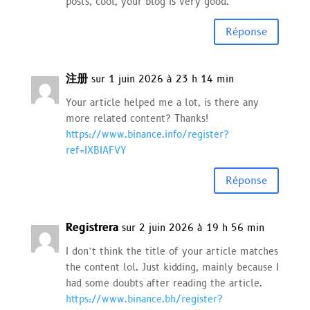
posts, cool, your blog is very good.
Réponse
注册
sur 1 juin 2026 à 23 h 14 min
Your article helped me a lot, is there any
more related content? Thanks!
https://www.binance.info/register?
ref=IXBIAFVY
Réponse
Registrera
sur 2 juin 2026 à 19 h 56 min
I don’t think the title of your article matches
the content lol. Just kidding, mainly because I
had some doubts after reading the article.
https://www.binance.bh/register?