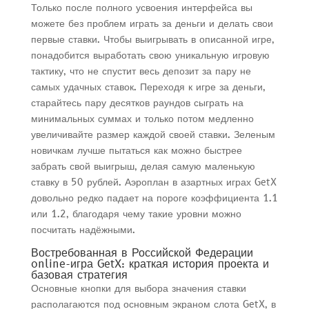
Только после полного усвоения интерфейса вы
можете без проблем играть за деньги и делать свои
первые ставки. Чтобы выигрывать в описанной игре,
понадобится выработать свою уникальную игровую
тактику, что не спустит весь депозит за пару не
самых удачных ставок. Переходя к игре за деньги,
старайтесь пару десятков раундов сыграть на
минимальных суммах и только потом медленно
увеличивайте размер каждой своей ставки. Зеленым
новичкам лучше пытаться как можно быстрее
забрать свой выигрыш, делая самую маленькую
ставку в 50 рублей. Аэроплан в азартных играх GetX
довольно редко падает на пороге коэффициента 1.1
или 1.2, благодаря чему такие уровни можно
посчитать надёжными.
Востребованная в Российской Федерации
online-игра GetX: краткая история проекта и
базовая стратегия
Основные кнопки для выбора значения ставки
располагаются под основным экраном слота GetX, в