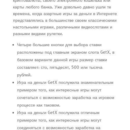
криптовалюты, своего электронного кошелька или
карты любого банка. Уже довольно давно ушли те
времена, когда азартные игры за деньги в Интернете
представлялись в большинстве своем классическими
настольными играми, различными видеослотами и
разными видами рулетки.
Четыре большие кнопки для выбора ставки
расположены под главным экраном слота GetX, в
базовом варианте данной игры размер ставки
составляет: сто, пятьдесят, 500 или тысяча
рублей.
Игра на деньги GetX послужила знаменательным
примером того, как интересные игры могут
сочетаться с возможностью заработка на игровом
процессе как таковом.
Игра на деньги GetX послужила отличным
примером того, как интересные игры могут
соединяться с возможностью заработка на