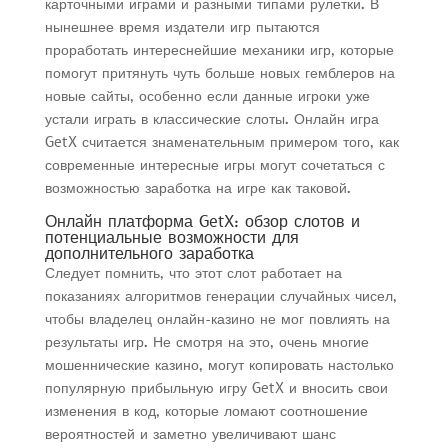
карточными играми и разными типами рулетки. В
нынешнее время издатели игр пытаются
проработать интереснейшие механики игр, которые
помогут притянуть чуть больше новых гемблеров на
новые сайты, особенно если данные игроки уже
устали играть в классические слоты. Онлайн игра
GetX считается знаменательным примером того, как
современные интересные игры могут сочетаться с
возможностью заработка на игре как таковой.
Онлайн платформа GetX: обзор слотов и
потенциальные возможности для
дополнительного заработка
Следует помнить, что этот слот работает на
показаниях алгоритмов генерации случайных чисел,
чтобы владелец онлайн-казино не мог повлиять на
результаты игр. Не смотря на это, очень многие
мошеннические казино, могут копировать настолько
популярную прибыльную игру GetX и вносить свои
изменения в код, которые ломают соотношение
вероятностей и заметно увеличивают шанс