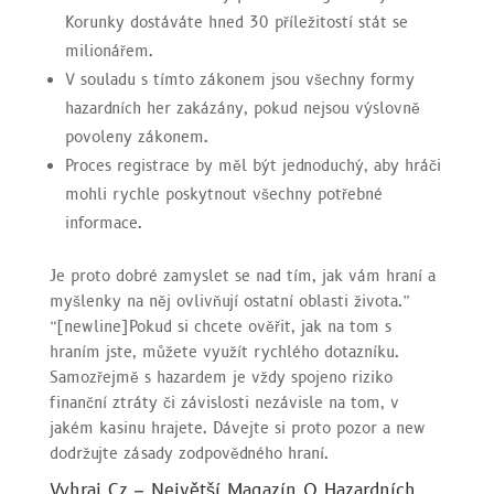
Korunky dostáváte hned 30 příležitostí stát se
milionářem.
V souladu s tímto zákonem jsou všechny formy
hazardních her zakázány, pokud nejsou výslovně
povoleny zákonem.
Proces registrace by měl být jednoduchý, aby hráči
mohli rychle poskytnout všechny potřebné
informace.
Je proto dobré zamyslet se nad tím, jak vám hraní a
myšlenky na něj ovlivňují ostatní oblasti života.”
“[newline]Pokud si chcete ověřit, jak na tom s
hraním jste, můžete využít rychlého dotazníku.
Samozřejmě s hazardem je vždy spojeno riziko
finanční ztráty či závislosti nezávisle na tom, v
jakém kasinu hrajete. Dávejte si proto pozor a new
dodržujte zásady zodpovědného hraní.
Vyhraj Cz – Největší Magazín O Hazardních