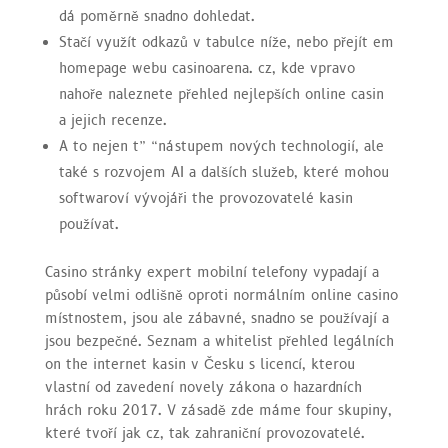
dá poměrně snadno dohledat.
Stačí využít odkazů v tabulce níže, nebo přejít em
homepage webu casinoarena. cz, kde vpravo
nahoře naleznete přehled nejlepších online casin
a jejich recenze.
A to nejen t” “nástupem nových technologií, ale
také s rozvojem AI a dalších služeb, které mohou
softwaroví vývojáři the provozovatelé kasin
používat.
Casino stránky expert mobilní telefony vypadají a
působí velmi odlišně oproti normálním online casino
místnostem, jsou ale zábavné, snadno se používají a
jsou bezpečné. Seznam a whitelist přehled legálních
on the internet kasin v Česku s licencí, kterou
vlastní od zavedení novely zákona o hazardních
hrách roku 2017. V zásadě zde máme four skupiny,
které tvoří jak cz, tak zahraniční provozovatelé.