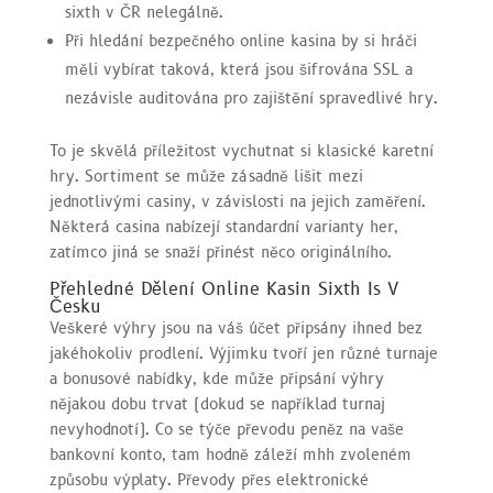
sixth v ČR nelegálně.
Při hledání bezpečného online kasina by si hráči
měli vybírat taková, která jsou šifrována SSL a
nezávisle auditována pro zajištění spravedlivé hry.
To je skvělá příležitost vychutnat si klasické karetní
hry. Sortiment se může zásadně lišit mezi
jednotlivými casiny, v závislosti na jejich zaměření.
Některá casina nabízejí standardní varianty her,
zatímco jiná se snaží přinést něco originálního.
Přehledné Dělení Online Kasin Sixth Is V
Česku
Veškeré výhry jsou na váš účet připsány ihned bez
jakéhokoliv prodlení. Výjimku tvoří jen různé turnaje
a bonusové nabídky, kde může připsání výhry
nějakou dobu trvat (dokud se například turnaj
nevyhodnotí). Co se týče převodu peněz na vaše
bankovní konto, tam hodně záleží mhh zvoleném
způsobu výplaty. Převody přes elektronické