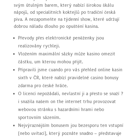
svým útulným barem, který nabízí širokou škálu
nápojů, od specialitních koktejlů po tradiční česká
piva. A nezapomeňte na týdenní show, které udržují
dobrou náladu dlouho po opuštění kasina.
Převody přes elektronické peněženky jsou
realizovány rychleji.
Vložením maximální sázky může kasino omezit
částku, um kterou mohou přijít.
Připravili jsme cuando pro vás přehled online kasin
sixth v ČR, které nabízí pravidelné casino bonusy
zdarma pro české hráče.
O licenci nepožádali, nevlastní ji a přesto se snaží ?
i snažila našem on the internet trhu provozovat
webovou stránku s hazardními hrami nebo
sportovním sázením.
Nejvýraznějším bonusem jou bezesporu ten vstupní
(nebo uvítací), který poznáte snadno – představuje