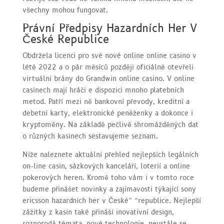
všechny mohou fungovat.
Právní Předpisy Hazardních Her V
České Republice
Obdržela licenci pro své nové online online casino v
létě 2022 a o pár měsíců později oficiálně otevřeli
virtuální brány do Grandwin online casino. V online
casinech mají hráči e dispozici mnoho platebních
metod. Patří mezi ně bankovní převody, kreditní a
debetní karty, elektronické peněženky a dokonce i
kryptoměny. Na základě pečlivě shromážděných dat
o různých kasinech sestavujeme seznam.
Níže naleznete aktuální přehled nejlepších legálních
on-line casin, sázkových kanceláří, loterií a online
pokerových heren. Kromě toho vám i v tomto roce
budeme přinášet novinky a zajímavosti týkající sony
ericsson hazardních her v České” “republice. Nejlepší
zážitky z kasin také přináší inovativní design,
roznorodá témata, nové technologie, neustále se