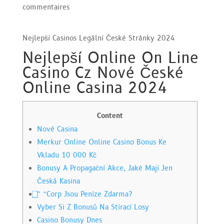
commentaires
Nejlepší Casinos Legální České Stránky 2024
Nejlepší Online On Line
Casino Cz Nové České
Online Casina 2024
Content
Nové Casina
Merkur Online Online Casino Bonus Ke
Vkladu 10 000 Kč
Bonusy A Propagační Akce, Jaké Mají Jen
Česká Kasina
⃣” “Corp Jsou Peníze Zdarma?
Vyber Si Z Bonusů Na Stírací Losy
Casino Bonusy Dnes