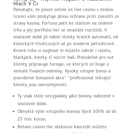
Hrách V Čr
Pamatujte, že pouze online on line casino s českou
licencí vám poskytuje plnou ochranu proti zneužití ze
strany kasina. Fortuna patří ke stálicím na českém
trhu a její portfolio her se neustále rozrůstá. V
současné době již nabízí stovky hracích automatů, od
klasických tříválcových až po moderní pětiválcové.
Kromě toho si oughout ní můžete zahrát i ruletu,
blackjack, kostky či soccer ball. Pravidelně pro své
klienty připravuje turnaje, ve kterých ze hraje o
nemalé finanční odměny. Vysoký vstupní bonus a
pravidelné bonusové akce” “professional stávající
klienty jsou samozřejmostí.
Ty však stále nevypadaly jako bonusy nabízené v
současné době.
Obvyklá výše vstupního bonusu bývá 100% až do
25 tisíc korun.
Betano casino the sázkovou kancelář můžete