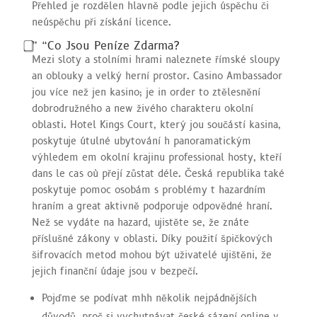
Přehled je rozdělen hlavně podle jejich úspěchu či
neúspěchu při získání licence.
⃣” “Co Jsou Peníze Zdarma?
Mezi sloty a stolními hrami naleznete římské sloupy
an oblouky a velký herní prostor. Casino Ambassador
jou více než jen kasino; je in order to ztělesnění
dobrodružného a new živého charakteru okolní
oblasti. Hotel Kings Court, který jou součástí kasina,
poskytuje útulné ubytování h panoramatickým
výhledem em okolní krajinu professional hosty, kteří
dans le cas où přejí zůstat déle. Česká republika také
poskytuje pomoc osobám s problémy t hazardním
hraním a great aktivně podporuje odpovědné hraní.
Než se vydáte na hazard, ujistěte se, že znáte
příslušné zákony v oblasti. Díky použití špičkových
šifrovacích metod mohou být uživatelé ujištěni, že
jejich finanční údaje jsou v bezpečí.
Pojďme se podívat mhh několik nejpádnějších
důvodů, proč si vychutnávat české sázení online v