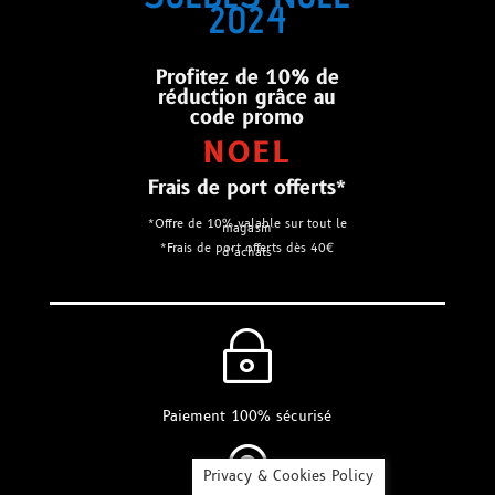
2024
Profitez de 10% de
réduction grâce au
code promo
NOEL
Frais de port offerts*
*Offre de 10% valable sur tout le
magasin
*Frais de port offerts dès 40€
d’achats
~
Paiement 100% sécurisé

Privacy & Cookies Policy