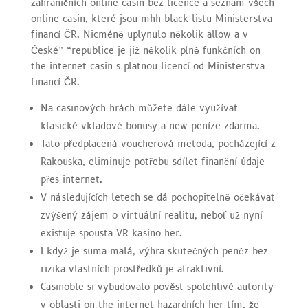
zahraničních online casin bez licence a seznam všech
online casin, které jsou mhh black listu Ministerstva
financí ČR. Nicméně uplynulo několik allow a v
České” “republice je již několik plně funkčních on
the internet casin s platnou licencí od Ministerstva
financí ČR.
Na casinových hrách můžete dále využívat
klasické vkladové bonusy a new peníze zdarma.
Tato předplacená voucherová metoda, pocházející z
Rakouska, eliminuje potřebu sdílet finanční údaje
přes internet.
V následujících letech se dá pochopitelně očekávat
zvýšený zájem o virtuální realitu, neboť už nyní
existuje spousta VR kasino her.
I když je suma malá, výhra skutečných peněz bez
rizika vlastních prostředků je atraktivní.
Casinoble si vybudovalo pověst spolehlivé autority
v oblasti on the internet hazardních her tím, že