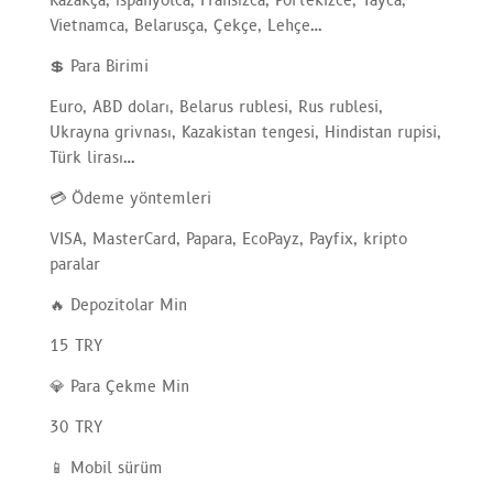
Kazakça, İspanyolca, Fransızca, Portekizce, Tayca,
Vietnamca, Belarusça, Çekçe, Lehçe…
💲 Para Birimi
Euro, ABD doları, Belarus rublesi, Rus rublesi,
Ukrayna grivnası, Kazakistan tengesi, Hindistan rupisi,
Türk lirası…
💳 Ödeme yöntemleri
VISA, MasterCard, Papara, EcoPayz, Payfix, kripto
paralar
🔥 Depozitolar Min
15 TRY
💎 Para Çekme Min
30 TRY
📱 Mobil sürüm