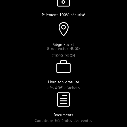
Paiement 100% sécurisé

Siège Social
8 rue victor HUGO
21000 DIJON

Livraison gratuite
dès 40€ d’achats
h
Documents
Conditions Générales des ventes