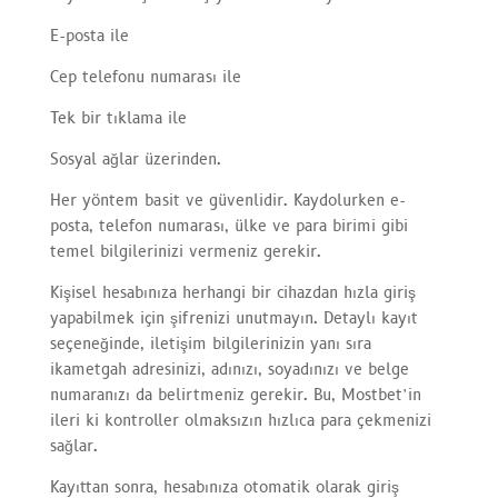
E-posta ile
Cep telefonu numarası ile
Tek bir tıklama ile
Sosyal ağlar üzerinden.
Her yöntem basit ve güvenlidir. Kaydolurken e-
posta, telefon numarası, ülke ve para birimi gibi
temel bilgilerinizi vermeniz gerekir.
Kişisel hesabınıza herhangi bir cihazdan hızla giriş
yapabilmek için şifrenizi unutmayın. Detaylı kayıt
seçeneğinde, iletişim bilgilerinizin yanı sıra
ikametgah adresinizi, adınızı, soyadınızı ve belge
numaranızı da belirtmeniz gerekir. Bu, Mostbet’in
ileri ki kontroller olmaksızın hızlıca para çekmenizi
sağlar.
Kayıttan sonra, hesabınıza otomatik olarak giriş