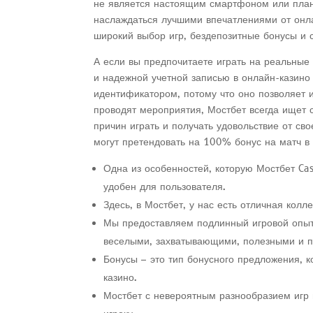
не является настоящим смартфоном или планш
наслаждаться лучшими впечатлениями от онл
широкий выбор игр, бездепозитные бонусы и 
А если вы предпочитаете играть на реальные 
и надежной учетной записью в онлайн-казино
идентификатором, потому что оно позволяет и
проводят мероприятия, Мостбет всегда ищет 
причин играть и получать удовольствие от св
могут претендовать на 100% бонус на матч в
Одна из особенностей, которую Мостбет Casi
удобен для пользователя.
Здесь, в Мостбет, у нас есть отличная кол
Мы предоставляем подлинный игровой опыт 
веселыми, захватывающими, полезными и п
Бонусы – это тип бонусного предложения, 
казино.
Мостбет с невероятным разнообразием игр 