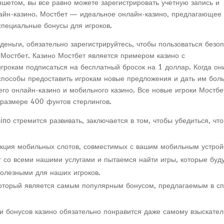
етом, вы все равно можете зарегистрировать учетную запись и
айн-казино. Мостбет — идеальное онлайн-казино, предлагающее
специальные бонусы для игроков.
деньги, обязательно зарегистрируйтесь, чтобы пользоваться безо
 Мостбет. Казино Мостбет является примером казино с
грокам подписаться на бесплатный бросок на 1 доллар. Когда он
способы предоставить игрокам новые предложения и дать им бол
оего онлайн-казино и мобильного казино. Все новые игроки Мостбе
 размере 400 фунтов стерлингов.
no стремится развивать, заключается в том, чтобы убедиться, что
лекция мобильных слотов, совместимых с вашим мобильным устрой
со всеми нашими услугами и пытаемся найти игры, которые буд
олезными для наших игроков.
который является самым популярным бонусом, предлагаемым в сп
и бонусов казино обязательно понравится даже самому взыскате