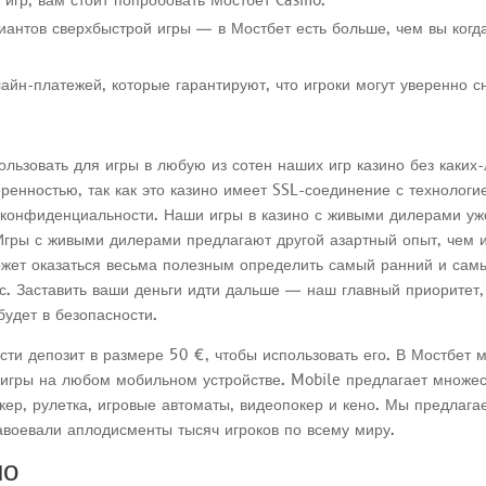
игр, вам стоит попробовать Мостбет Casino.
иантов сверхбыстрой игры — в Мостбет есть больше, чем вы когд
лайн-платежей, которые гарантируют, что игроки могут уверенно с
льзовать для игры в любую из сотен наших игр казино без каких
ренностью, так как это казино имеет SSL-соединение с технологи
конфиденциальности. Наши игры в казино с живыми дилерами уж
гры с живыми дилерами предлагают другой азартный опыт, чем и
ожет оказаться весьма полезным определить самый ранний и сам
ус. Заставить ваши деньги идти дальше — наш главный приоритет,
будет в безопасности.
ести депозит в размере 50 €, чтобы использовать его. В Мостбет 
игры на любом мобильном устройстве. Mobile предлагает множес
окер, рулетка, игровые автоматы, видеопокер и кено. Мы предлага
авоевали аплодисменты тысяч игроков по всему миру.
но