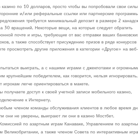
 казино по 10 долларов, просто чтобы вы попробовали свои силы
 сторонние и/или реферальные ссылки или партнерские программы
о предложения требуется минимальный депозит в размере 2 канадс
а 30 вращений. Некоторые вещи, на которые следует обратить
онной почте и игры, требующие от вас отправки ваших банковски
роков, а также способствует присуждению призов в ряде конкурсов
ете просмотреть другие приложения в категории «Другое» на веб
опытаться выиграть, а с нашими играми с джекпотами и огромным
м крупнейшим победителем, как говорится, нельзя игнорировать.
т игрокам легче ориентироваться в макете.
ы получаете доступ к своей учетной записи мобильного казино,
одключение к Интернету.
 с любым членом команды обслуживания клиентов в любое время дн
или они не уверены, выиграют ли они в казино Мостбет.
 Комиссией по азартным играм Канаваке, Управлением по азартн
м Великобритании, а также членом Совета по интерактивным игр