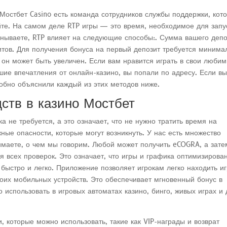
 Мостбет Casino есть команда сотрудников службы поддержки, кот
те. На самом деле RTP игры — это время, необходимое для запу
нываете, RTP влияет на следующие способы:. Сумма вашего депо
итов. Для получения бонуса на первый депозит требуется миним
 он может быть увеличен. Если вам нравится играть в свои люби
шие впечатления от онлайн-казино, вы попали по адресу. Если вы
обно объяснили каждый из этих методов ниже.
ств в казино Мостбет
ка не требуется, а это означает, что не нужно тратить время на
ные опасности, которые могут возникнуть. У нас есть множество
нимаете, о чем мы говорим. Любой может получить eCOGRA, а зате
я всех проверок. Это означает, что игры и графика оптимизирова
быстро и легко. Приложение позволяет игрокам легко находить иг
своих мобильных устройств. Это обеспечивает мгновенный бонус в
 использовать в игровых автоматах казино, бинго, живых играх и
, которые можно использовать, такие как VIP-награды и возврат