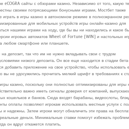
е eCOGRA сайты с обзорами казино. Независимо от того, какую т
вестны своими потрясающими бонусными играми. Мостбет также
е играть в игры казино в автономном режиме в полноэкранном ре
мизированные для мобильных устройств игры онлайн-казино для
ться нашими играми на ходу, где бы вы ни находились и какое б
ерсии игровых автоматов Wheel of Fortune (WIN) и настольных иг
на любом смартфоне или планшете.
на депозит, так что им не нужно вкладывать свои с трудом
условиями низкого депозита. Он все еще находится в стадии бета
ся добавить приложение на свое устройство, чтобы использовать е
о вы не удосужились прочитать мелкий шрифт в требованиях к ст
игры казино, поскольку они полностью оптимизированы для игры 
йствительно важно иметь сигналы доверия от компаний, выпуска
ых кошельков и банков. Сюда входят барабаны, видеослоты, блэк
анты оплаты позволяют игрокам использовать местные услуги с п
ы и надежны. Затем игроки могут обналичить эти права на беспл
а реальные деньги. Минимальные ставки помогут избежать пробле
гда он вдруг откажется платить.