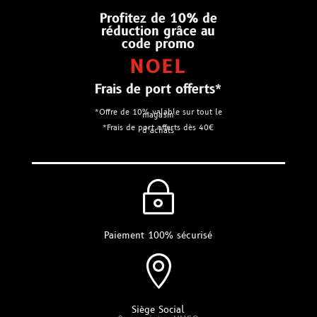
Profitez de 10% de
réduction grâce au
code promo
NOEL
Frais de port offerts*
*Offre de 10% valable sur tout le
magasin
*Frais de port offerts dès 40€
d’achats
~
Paiement 100% sécurisé

Siège Social