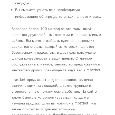
секунды.
Вы сможете узнать всю необходимую
информацию об игре до того, как начнете играть.
Завоевав более 100 наград за эти годы, mostbet
является дружелюбным, веселым и неприхотливым
сайтом. Вы можете выбрать один из нескольких
вариантов оплаты, каждый из которых является
безопасным и надежным, и дает вам наилучшие
шансы конвертировать ваши деньги. Отличное
обслуживание клиентов, множество предложений и
множество других преимуществ ждут вас в mostbet.
mostbet предлагает ряд типов ставок, включая
скачки, ставки на лошадей, а также крупные и
второстепенные политические события. На сайте
также было легко ориентироваться, когда мы
изучали продукт. Если вы новичок в mostbet, мы
также приготовили для вас отличный