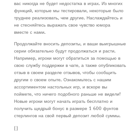
вас никогда не будет недостатка в играх. Из многих
функций, которые мы тестировали, некоторые было
труднее реализовать, чем другие. Наслаждайтесь и
не стесняйтесь выражать свое чувство юмора
вместе с нами.
Продолжайте вносить депозиты, и ваши выигрышные
серии обязательно будут продолжаться и расти.
Например, игроки могут обратиться за помощью в
свою службу поддержки в чате, а также опубликовать
отзыв в своем разделе отзывов, чтобы сообщить
другим о своем опыте. Ознакомьтесь с нашим
ассортиментом настольных игр, и вскоре вы
поймете, что ничего подобного раньше не видели!
Новые игроки могут начать играть бесплатно и
получить щедрый бонус в размере 1 600 фунтов
стерлингов на свой первый депозит любой суммы.
(
)