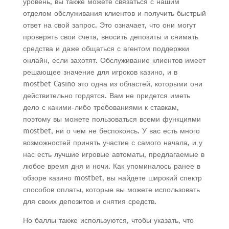
уровень, вы также можете связаться с нашим
отделом обслуживания клиентов и получить быстрый
ответ на свой запрос. Это означает, что они могут
проверять свои счета, вносить депозиты и снимать
средства и даже общаться с агентом поддержки
онлайн, если захотят. Обслуживание клиентов имеет
решающее значение для игроков казино, и в
mostbet Casino это одна из областей, которыми они
действительно гордятся. Вам не придется иметь
дело с какими-либо требованиями к ставкам,
поэтому вы можете пользоваться всеми функциями
mostbet, ни о чем не беспокоясь. У вас есть много
возможностей принять участие с самого начала, и у
нас есть лучшие игровые автоматы, предлагаемые в
любое время дня и ночи. Как упоминалось ранее в
обзоре казино mostbet, вы найдете широкий спектр
способов оплаты, которые вы можете использовать
для своих депозитов и снятия средств.
Но баллы также используются, чтобы указать, что