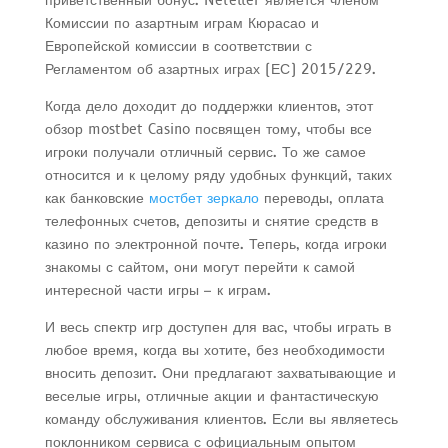
приветственный бонус. Neteller является членом
Комиссии по азартным играм Кюрасао и
Европейской комиссии в соответствии с
Регламентом об азартных играх (ЕС) 2015/229.
Когда дело доходит до поддержки клиентов, этот
обзор mostbet Casino посвящен тому, чтобы все
игроки получали отличный сервис. То же самое
относится и к целому ряду удобных функций, таких
как банковские
мостбет зеркало
переводы, оплата
телефонных счетов, депозиты и снятие средств в
казино по электронной почте. Теперь, когда игроки
знакомы с сайтом, они могут перейти к самой
интересной части игры – к играм.
И весь спектр игр доступен для вас, чтобы играть в
любое время, когда вы хотите, без необходимости
вносить депозит. Они предлагают захватывающие и
веселые игры, отличные акции и фантастическую
команду обслуживания клиентов. Если вы являетесь
поклонником сервиса с официальным опытом