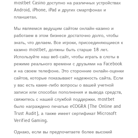
mostbet Casino доступно на различных устройствах
Android, iPhone, iPad и других смартфонах и
планшетах.
Мы являемся ведущим сайтом онлайн-казино и
работаем в этом бизнесе достаточно долго, чтобы
знать, что делаем. Все игроки, присоединяющиеся к
казино mostbet, должны быть старше 18 лет.
Используйте наш веб-сайт, чтобы играть в слоты в
режиме реального времени с друзьями на Facebook
и на своем телефоне. Это сторонние онлайн-оценки
сайтов, которые показывают надежность сайта. Если
у вас есть какие-либо вопросы о вашей учетной
записи или способах пополнения и вывода средств,
свяжитесь с нашей службой поддержки. mostbet
было награждено печатью eCOGRA (The Online and
Trust Audit), а также имеет сертификат Microsoft
Verified Gaming.
Однако, если вы предпочитаете более высокий