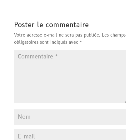
Poster le commentaire
Votre adresse e-mail ne sera pas publiée.
Les champs
obligatoires sont indiqués avec
*