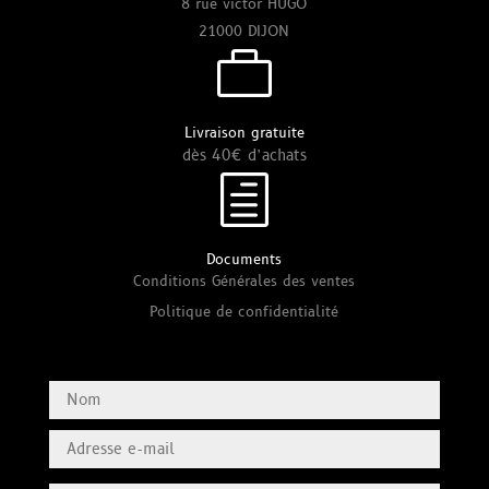
8 rue victor HUGO
21000 DIJON

Livraison gratuite
dès 40€ d’achats
h
Documents
Conditions Générales des ventes
Politique de confidentialité