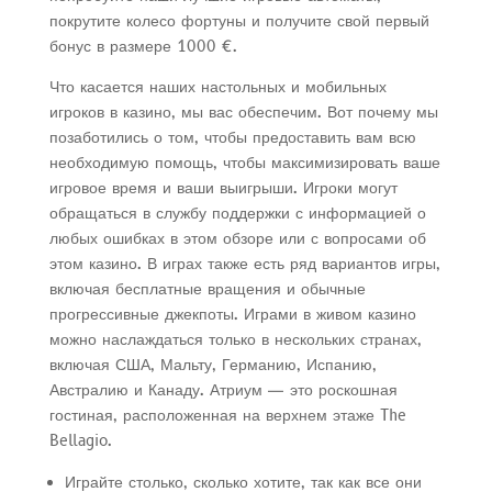
покрутите колесо фортуны и получите свой первый
бонус в размере 1000 €.
Что касается наших настольных и мобильных
игроков в казино, мы вас обеспечим. Вот почему мы
позаботились о том, чтобы предоставить вам всю
необходимую помощь, чтобы максимизировать ваше
игровое время и ваши выигрыши. Игроки могут
обращаться в службу поддержки с информацией о
любых ошибках в этом обзоре или с вопросами об
этом казино. В играх также есть ряд вариантов игры,
включая бесплатные вращения и обычные
прогрессивные джекпоты. Играми в живом казино
можно наслаждаться только в нескольких странах,
включая США, Мальту, Германию, Испанию,
Австралию и Канаду. Атриум — это роскошная
гостиная, расположенная на верхнем этаже The
Bellagio.
Играйте столько, сколько хотите, так как все они