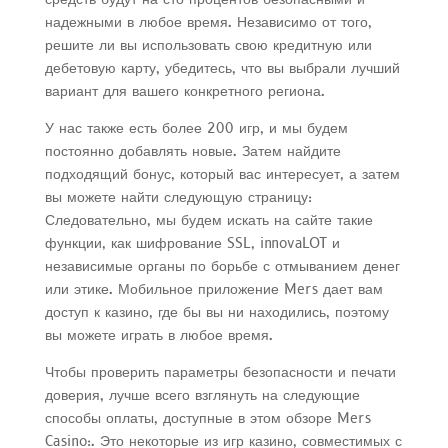
надежными в любое время. Независимо от того,
решите ли вы использовать свою кредитную или
дебетовую карту, убедитесь, что вы выбрали лучший
вариант для вашего конкретного региона.
У нас также есть более 200 игр, и мы будем
постоянно добавлять новые. Затем найдите
подходящий бонус, который вас интересует, а затем
вы можете найти следующую страницу:
Следовательно, мы будем искать на сайте такие
функции, как шифрование SSL, innovaLOT и
независимые органы по борьбе с отмыванием денег
или этике. Мобильное приложение Mers дает вам
доступ к казино, где бы вы ни находились, поэтому
вы можете играть в любое время.
Чтобы проверить параметры безопасности и печати
доверия, лучше всего взглянуть на следующие
способы оплаты, доступные в этом обзоре Mers
Casino:. Это некоторые из игр казино, совместимых с