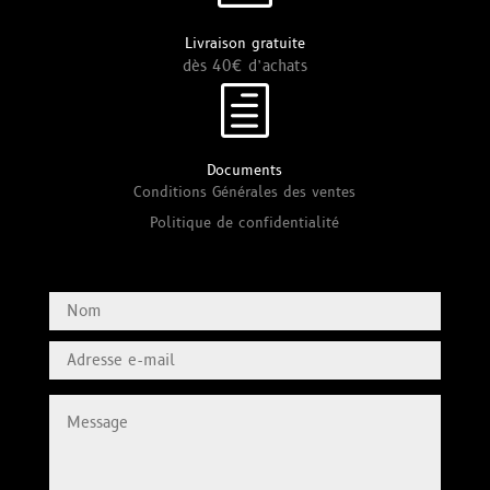
Livraison gratuite
dès 40€ d’achats
h
Documents
Conditions Générales des ventes
Politique de confidentialité