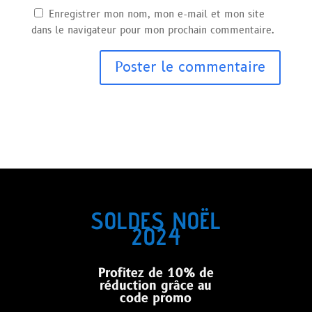
Enregistrer mon nom, mon e-mail et mon site
dans le navigateur pour mon prochain commentaire.
SOLDES NOËL
2024
Profitez de 10% de
réduction grâce au
code promo