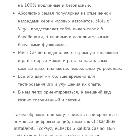
на 100% подлинные и безопасные.
Абсолютно самая популярная из отмеченной
наградами серии игровых автоматов, Slots of
Vegas представляет собой видео-слот с 5
барабанами, 3 линиями и дополнительными
бонусными функциями.
Mers Casino предоставляет огромную коллекцию
игр, в которые можно играть на настольных
компьютерах, планшетах имобильных устройствах.
Все это дает им больше времени для
тестирования игр и улучшения их опыта.
В нем легко ориентироваться, а внешний вид
казино современный и свежий.
Таким образом, они могут снимать свои средства с
помощью цифровых опций, таких как ClickandBuy,
instaDebit, EcoPayz, eChecks и Kalibra Casino. Веб-
сайт казино блестяще разработан и полон