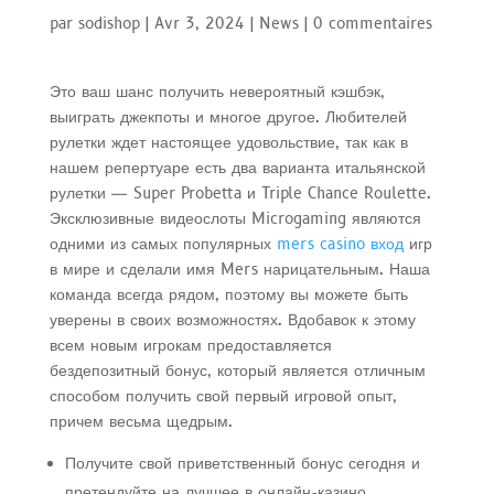
par
sodishop
|
Avr 3, 2024
|
News
|
0 commentaires
Это ваш шанс получить невероятный кэшбэк,
выиграть джекпоты и многое другое. Любителей
рулетки ждет настоящее удовольствие, так как в
нашем репертуаре есть два варианта итальянской
рулетки — Super Probetta и Triple Chance Roulette.
Эксклюзивные видеослоты Microgaming являются
одними из самых популярных
mers casino вход
игр
в мире и сделали имя Mers нарицательным. Наша
команда всегда рядом, поэтому вы можете быть
уверены в своих возможностях. Вдобавок к этому
всем новым игрокам предоставляется
бездепозитный бонус, который является отличным
способом получить свой первый игровой опыт,
причем весьма щедрым.
Получите свой приветственный бонус сегодня и
претендуйте на лучшее в онлайн-казино.