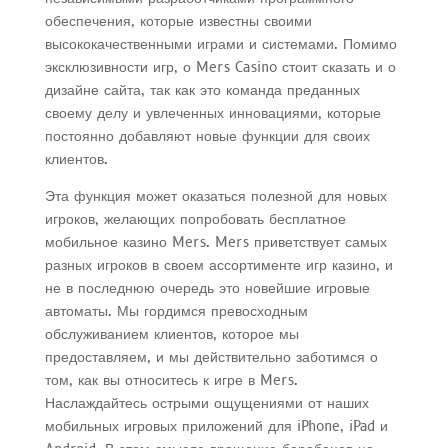
обеспечения, которые известны своими
высококачественными играми и системами. Помимо
эксклюзивности игр, о Mers Casino стоит сказать и о
дизайне сайта, так как это команда преданных
своему делу и увлеченных инновациями, которые
постоянно добавляют новые функции для своих
клиентов.
Эта функция может оказаться полезной для новых
игроков, желающих попробовать бесплатное
мобильное казино Mers. Mers приветствует самых
разных игроков в своем ассортименте игр казино, и
не в последнюю очередь это новейшие игровые
автоматы. Мы гордимся превосходным
обслуживанием клиентов, которое мы
предоставляем, и мы действительно заботимся о
том, как вы относитесь к игре в Mers.
Наслаждайтесь острыми ощущениями от наших
мобильных игровых приложений для iPhone, iPad и