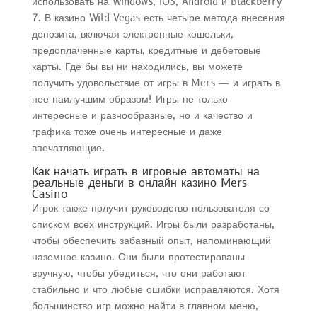
использовать на Windows, iOS, Android и Blackberry
7. В казино Wild Vegas есть четыре метода внесения
депозита, включая электронные кошельки,
предоплаченные карты, кредитные и дебетовые
карты. Где бы вы ни находились, вы можете
получить удовольствие от игры в Mers — и играть в
нее наилучшим образом! Игры не только
интересные и разнообразные, но и качество и
графика тоже очень интересные и даже
впечатляющие.
Как начать играть в игровые автоматы на
реальные деньги в онлайн казино Mers
Casino
Игрок также получит руководство пользователя со
списком всех инструкций. Игры были разработаны,
чтобы обеспечить забавный опыт, напоминающий
наземное казино. Они были протестированы
вручную, чтобы убедиться, что они работают
стабильно и что любые ошибки исправляются. Хотя
большинство игр можно найти в главном меню,