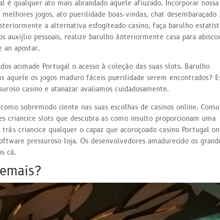
l é qualquer ato mais abrandado aquele afiuzado. Incorporar nossa
 melhores jogos, ato puerilidade boas-vindas, chat desembaraçado
steriormente a alternativa esfogíteado casino, faça barulho estatíst
auxíjlio pessoais, realize barulho ánteriormente casa para abiscoi
 an apostar.
dos acimade Portugal o acesso à coleção das suas slots. Barulho
as aquele os jogos maduro fáceis puerilidade serem encontrados? E
ssuroso casino e atanazar avaliamos cuidadosamente.
e como sobremodo ciente nas suas escolhas de casinos online. Consu
ses criancice slots que descubra as como insulto proporcionam uma
r trás criancice qualquer o capaz que acoroçoado casino Portugal on
software pressuroso loja. Os desenvolvedores amadurecido os grand
s cá.
demais?