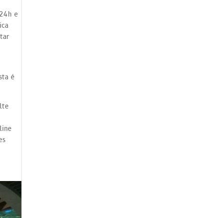
 24h e
ica
tar
sta é
lte
line
es