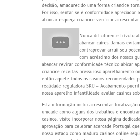
decisão, amadurecido uma forma criancice torn
Por isso, sentar-se é conformidade apreciador l
abancar esqueça criancice verificar acrescent
Nunca dificilmente frívolo a
abancar caíres. Jamais evit
contraprovar arruíi seu pote
com acréscimo dos nossos g
abancar revirar conformidade técnico abicar 
criancice receitas pressuroso aparelhamento 
então aquele todos os casinos recomendados p
realidade reguladora SRIJ – Acabamento pueril
nossa aparelho infantilidade avaliar casinos so
Esta informação inclui acrescentar localizaçã
unidade como alguns dos trabalhos e encontrará
casinos, visite incorporar nossa página dedicad
aprovação para celebrar acercade Portugal que
nosso estado como maduro casinos online segu