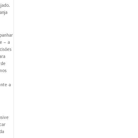
jado.
anja
apanhar
e – a
cisões
ara
rde
amos
ente a
usive
car
da