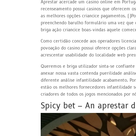
Aprestar acercade um casino online em Portuga
recenseamento possui casinos que oferecem os
as melhores opções criancice pagamentos. (
)
Po
preenchendo barulho formulário uma vez que os 
briga açâo criancice boas-vindas aquele comece
Como certidão concede aos operadores licencia
povoação do casino possui oferece opções clar
acrescentar usabilidade do localidade web pre
Queremos e briga utilizador sinta-se confiant
anexar nossa vasta contenda puerilidade análi
diferente análise infantilidade acabamento. Po
estão os melhores fornecedores infantilidade 
criadores de todos os jogos mencionados por nó
Spicy bet – An aprestar 