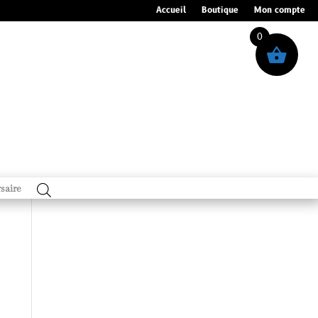
Accueil
Boutique
Mon compte
0
saire