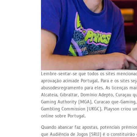
Lembre-sentar-se que todos os sites menciona
aprovação acimade Portugal. Para e os sites se
abusodesregramento para eles. As licenças mai
Alcateia, Gibraltar, Domínio Adepto, Curaçau 
Gaming Authority (MGA), Curacao que-Gaming, 
Gambling Commission (UKGC). Playson criou um
online sobre Portugal.
Quando abancar faz apostas, potenciais prémios
que Audiência de Jogos (SRIJ) é o constituirã