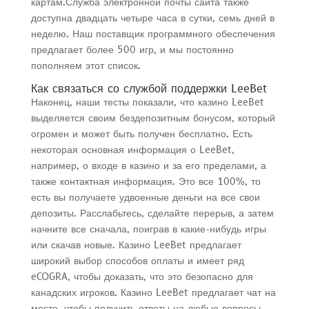
картам.Служба электронной почты сайта также
доступна двадцать четыре часа в сутки, семь дней в
неделю. Наш поставщик программного обеспечения
предлагает более 500 игр, и мы постоянно
пополняем этот список.
Как связаться со службой поддержки LeeBet
Наконец, наши тесты показали, что казино LeeBet
выделяется своим бездепозитным бонусом, который
огромен и может быть получен бесплатно. Есть
некоторая основная информация о LeeBet,
например, о входе в казино и за его пределами, а
также контактная информация. Это все 100%, то
есть вы получаете удвоенные деньги на все свои
депозиты. Расслабьтесь, сделайте перерыв, а затем
начните все сначала, поиграв в какие-нибудь игры
или скачав новые. Казино LeeBet предлагает
широкий выбор способов оплаты и имеет ряд
eCOGRA, чтобы доказать, что это безопасно для
канадских игроков. Казино LeeBet предлагает чат на
месте, чтобы получить ответы на любые вопросы,