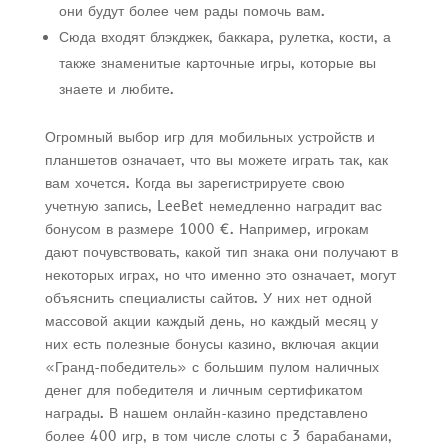
они будут более чем рады помочь вам.
Сюда входят блэкджек, баккара, рулетка, кости, а
также знаменитые карточные игры, которые вы
знаете и любите.
Огромный выбор игр для мобильных устройств и
планшетов означает, что вы можете играть так, как
вам хочется. Когда вы зарегистрируете свою
учетную запись, LeeBet немедленно наградит вас
бонусом в размере 1000 €. Например, игрокам
дают почувствовать, какой тип знака они получают в
некоторых играх, но что именно это означает, могут
объяснить специалисты сайтов. У них нет одной
массовой акции каждый день, но каждый месяц у
них есть полезные бонусы казино, включая акции
«Гранд-победитель» с большим пулом наличных
денег для победителя и личным сертификатом
награды. В нашем онлайн-казино представлено
более 400 игр, в том числе слоты с 3 барабанами,