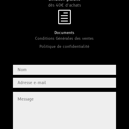
dès 40€ d’achats
h
Documents
Conditions Générales des ventes
Politique de confidentialité