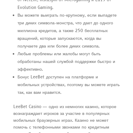
Evolution Gaming.
Вы можете выиграть по-крупному, если выпадете
три диких символа-монстра, что дает до одного
миллиона кредитов, а также 250 бесплатных
вращений, которые запускаются, когда вы
получаете два или более диких символа.
Любые проблемы или жалобы могут быть
обработаны нашей службой поддержки быстро и
эффективно.
Бонус LeeBet доступен на платформе и
мобильных устройствах, поэтому вы можете играть
так, как вам нравится.
LeeBet Casino — одно из немногих казино, которое
вознаграждает игроков за участие в популярных
мобильных браузерных играх. Казино не может
помочь с телефонными звонками по кредитным