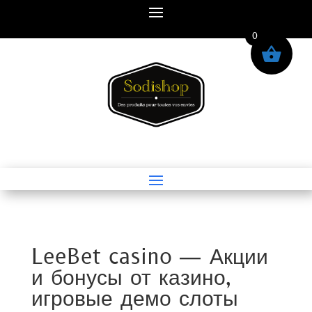
0
LeeBet casino — Акции
и бонусы от казино,
игровые демо слоты