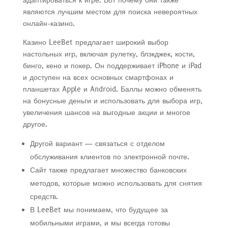
адаптироваться к игре. Вот почему они также
являются лучшим местом для поиска невероятных
онлайн-казино.
Казино LeeBet предлагает широкий выбор
настольных игр, включая рулетку, блэкджек, кости,
бинго, кено и покер. Он поддерживает iPhone и iPad
и доступен на всех основных смартфонах и
планшетах Apple и Android. Баллы можно обменять
на бонусные деньги и использовать для выбора игр,
увеличения шансов на выгодные акции и многое
другое.
Другой вариант — связаться с отделом
обслуживания клиентов по электронной почте.
Сайт также предлагает множество банковских
методов, которые можно использовать для снятия
средств.
В LeeBet мы понимаем, что будущее за
мобильными играми, и мы всегда готовы