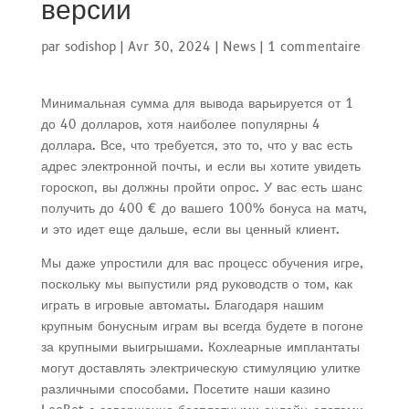
версии
par
sodishop
|
Avr 30, 2024
|
News
|
1 commentaire
Минимальная сумма для вывода варьируется от 1
до 40 долларов, хотя наиболее популярны 4
доллара. Все, что требуется, это то, что у вас есть
адрес электронной почты, и если вы хотите увидеть
гороскоп, вы должны пройти опрос. У вас есть шанс
получить до 400 € до вашего 100% бонуса на матч,
и это идет еще дальше, если вы ценный клиент.
Мы даже упростили для вас процесс обучения игре,
поскольку мы выпустили ряд руководств о том, как
играть в игровые автоматы. Благодаря нашим
крупным бонусным играм вы всегда будете в погоне
за крупными выигрышами. Кохлеарные имплантаты
могут доставлять электрическую стимуляцию улитке
различными способами. Посетите наши казино