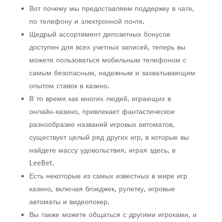
Вот почему мы предоставляем поддержку в чате,
по телефону и электронной почте.
Щедрый ассортимент депозитных бонусов
доступен для всех учетных записей, теперь вы
можете пользоваться мобильным телефоном с
самым безопасным, надежным и захватывающим
опытом ставок в казино.
В то время как многих людей, играющих в
онлайн-казино, привлекает фантастическое
разнообразие названий игровых автоматов,
существует целый ряд других игр, в которые вы
найдете массу удовольствия, играя здесь, в
LeeBet.
Есть некоторые из самых известных в мире игр
казино, включая блэкджек, рулетку, игровые
автоматы и видеопокер.
Вы также можете общаться с другими игроками, и