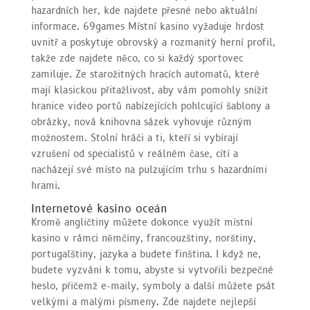
hazardních her, kde najdete přesné nebo aktuální
informace. 69games Místní kasino vyžaduje hrdost
uvnitř a poskytuje obrovský a rozmanitý herní profil,
takže zde najdete něco, co si každý sportovec
zamiluje. Ze starožitných hracích automatů, které
mají klasickou přitažlivost, aby vám pomohly snížit
hranice video portů nabízejících pohlcující šablony a
obrázky, nová knihovna sázek vyhovuje různým
možnostem. Stolní hráči a ti, kteří si vybírají
vzrušení od specialistů v reálném čase, cítí a
nacházejí své místo na pulzujícím trhu s hazardními
hrami.
Internetové kasino oceán
Kromě angličtiny můžete dokonce využít místní
kasino v rámci němčiny, francouzštiny, norštiny,
portugalštiny, jazyka a budete finština. I když ne,
budete vyzváni k tomu, abyste si vytvořili bezpečné
heslo, přičemž e-maily, symboly a další můžete psát
velkými a malými písmeny. Zde najdete nejlepší