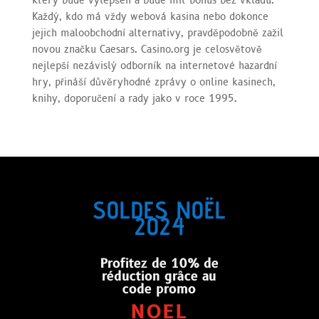
který bude vylepšen a bude mít bonus bez vkladu.
Každý, kdo má vždy webová kasina nebo dokonce
jejich maloobchodní alternativy, pravděpodobně zažil
novou značku Caesars. Casino.org je celosvětově
nejlepší nezávislý odborník na internetové hazardní
hry, přináší důvěryhodné zprávy o online kasinech,
knihy, doporučení a rady jako v roce 1995.
SOLDES NOËL
2024
Profitez de 10% de
réduction grâce au
code promo
NOEL