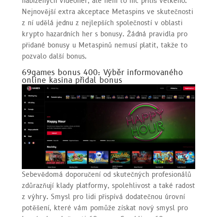
nabízených videoher, ale není to nic příliš velkého.
Nejnovější extra akceptace Metaspins ve skutečnosti
z ní udělá jednu z nejlepších společností v oblasti
krypto hazardních her s bonusy. Žádná pravidla pro
přidané bonusy u Metaspinů nemusí platit, takže to
pozvalo další bonus.
69games bonus 400: Výběr informovaného
online kasina přidal bonus
Sebevědomá doporučení od skutečných profesionálů
zdůrazňují klady platformy, spolehlivost a také radost
z výhry. Smysl pro lidi přispívá dodatečnou úrovní
potěšení, které vám pomůže získat nový smysl pro