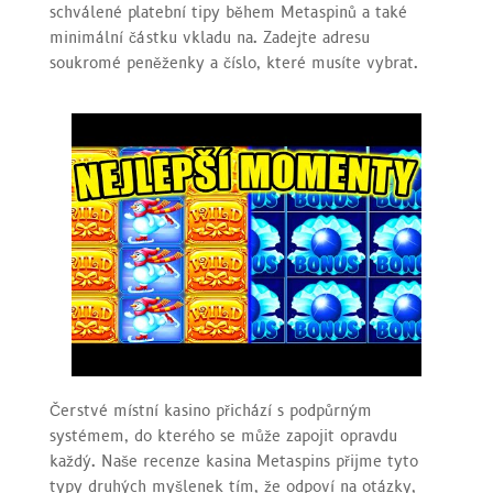
schválené platební tipy během Metaspinů a také
minimální částku vkladu na. Zadejte adresu
soukromé peněženky a číslo, které musíte vybrat.
Čerstvé místní kasino přichází s podpůrným
systémem, do kterého se může zapojit opravdu
každý. Naše recenze kasina Metaspins přijme tyto
typy druhých myšlenek tím, že odpoví na otázky,