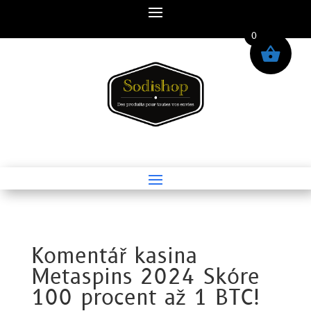
0
Komentář kasina
Metaspins 2024 Skóre
100 procent až 1 BTC!