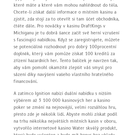
které máte a které vám mohou nahlédnout do těla.
Chcete-li získat další informace o místním kasinu a
zjistit, zda stojí za to otevřít si tam účet obchodníka,
čtěte dále. Pro nováčky v kasinu DraftKings v
Michiganu je tu dobrá šance začít své herní vzrušení
s fascinující nabídkou. Když se zaregistrujete, můžete
se potenciálně rozhodnout pro dobrý 100procentní
doplněk, který vám pomůže získat 100 kreditů za
zřízení hazardních her. Tento balíček je navržen tak,
aby vám pomohl okamžitě zlepšit váš smysl pro
sázení díky navýšení vašeho vlastního hratelného
financování.
A zatímco Ignition nabízí duální nabídku s nižším
výběrem až 3 100 000 kasinových her a kasino
poker se změní na nejnovější, velmi rozsáhlou hru,
přesto zde je několik lidí. Abyste mohli získat podíl
na trhu několika největších místních kasin v oboru,
vytvořilo internetové kasino Water skvělý produkt,