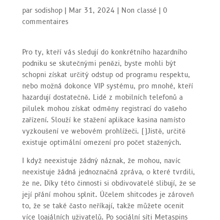
par
sodishop
|
Mar 31, 2024
|
Non classé
|
0
commentaires
Pro ty, kteří vás sledují do konkrétního hazardního
podniku se skutečnými penězi, byste mohli být
schopni získat určitý odstup od programu respektu,
nebo možná dokonce VIP systému, pro mnohé, kteří
hazardují dostatečně. Lidé z mobilních telefonů a
pilulek mohou získat odměny registrací do vašeho
zařízení. Slouží ke stažení aplikace kasina namísto
vyzkoušení ve webovém prohlížeči. (
)
Jistě, určitě
existuje optimální omezení pro počet stažených.
I když neexistuje žádný náznak, že mohou, navíc
neexistuje žádná jednoznačná zpráva, o které tvrdili,
že ne. Díky této činnosti si obdivovatelé slibují, že se
její přání mohou splnit. Účelem shitcodes je zároveň
to, že se také často neříkají, takže můžete ocenit
více loajálních uživatelů. Po sociální síti Metaspins