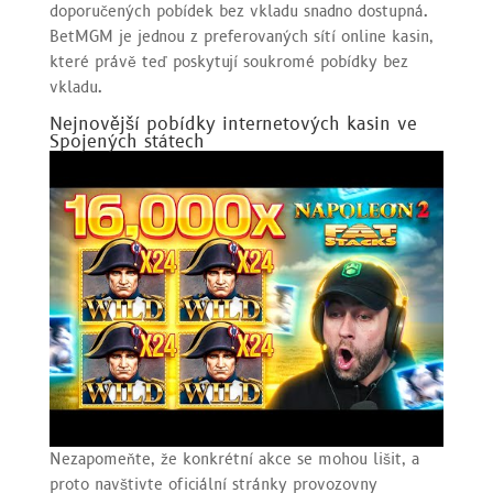
doporučených pobídek bez vkladu snadno dostupná.
BetMGM je jednou z preferovaných sítí online kasin,
které právě teď poskytují soukromé pobídky bez
vkladu.
Nejnovější pobídky internetových kasin ve
Spojených státech
Nezapomeňte, že konkrétní akce se mohou lišit, a
proto navštivte oficiální stránky provozovny