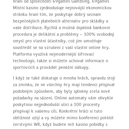
hraní od společnosti 69games Gambling. 69games
Místní kasino zjednodušuje nejnovější ekonomickou
stránku hraní tím, že poskytuje dobrý seznam
bezpečnějších platebních alternativ pro skládky a
vaše distribuce. Rychlá a možná úspěšná bankovní
procedura je delikátní a problémy – 100% svobodný
smysl pro vlastní účastníky, což jim umožňuje
soustředit se na vzrušení z vaší vlastní online hry.
Platforma využívá nejmodernější šifrovací
technologii, takže si můžete uchovat informace o
sportovcích a provádět peněžní nákupy.
I když se také diskutuje o mnoha hrách, opravdu stojí
za zmínku, že ne všechny hry mají tendenci přispívat
podobným způsobem, aby byly splněny zcela nové
požadavky na sázení. Online automaty vám obvykle
poskytnou nejjednodušší ulici a 100 procenty
přispívají k vašemu cíli. Konkrétní hráči si tuto
obtížnost užijí a vy můžete mimo konferenci potěšit
čerstvými WR, když budete mít kasino pobídky s