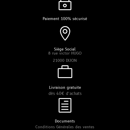
~
Paiement 100% sécurisé

Siège Social
8 rue victor HUGO
21000 DIJON

Livraison gratuite
dès 40€ d’achats
h
Documents
Conditions Générales des ventes