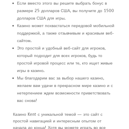
Если вместо этого вы решите выбрать бонус в
размере 25 долларов США, вы получите до 1500
долларов США для игры.
Казино может похвастаться передовой мобильной
поддержкой, а также отзывчивым и красивым веб-
сайтом.
Это простой и удобный веб-сайт для игроков,
который подходит для всех игроков, будь то
простой игровой процесс или те, кто ищет живые
игры в казино.
Мы благодарим вас за выбор нашего казино,
желаем вам удачи в прекрасном мире казино и с
нетерпением ждем возможности приветствовать
вас снова!
Казино Kent с уникальной темой — это сайт с
простой навигацией и интересным опытом от
начала до конца! Хотя вы можете играть во все