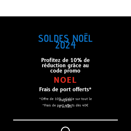
SOLDES NOËL
2024
Profitez de 10% de
réduction grâce au
code promo
NOEL
Frais de port offerts*
*Offre de 10% valable sur tout le
magasin
*Frais de port offerts dès 40€
d’achats