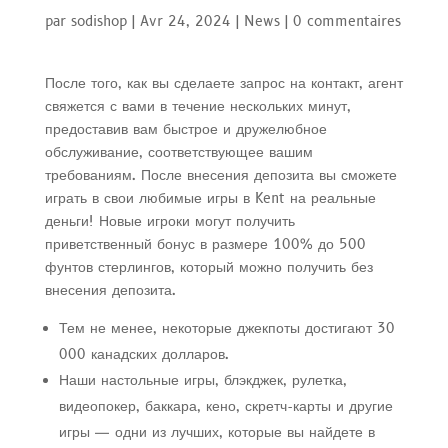
par
sodishop
|
Avr 24, 2024
|
News
|
0 commentaires
После того, как вы сделаете запрос на контакт, агент
свяжется с вами в течение нескольких минут,
предоставив вам быстрое и дружелюбное
обслуживание, соответствующее вашим
требованиям. После внесения депозита вы сможете
играть в свои любимые игры в Kent на реальные
деньги! Новые игроки могут получить
приветственный бонус в размере 100% до 500
фунтов стерлингов, который можно получить без
внесения депозита.
Тем не менее, некоторые джекпоты достигают 30
000 канадских долларов.
Наши настольные игры, блэкджек, рулетка,
видеопокер, баккара, кено, скретч-карты и другие
игры — одни из лучших, которые вы найдете в