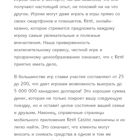
получают настоящий опыт, не похожий ни на что
другое. Игроки могут даже играть в игры прямо со
своих смартфонов и планшетов. Kent, онлайн-
казино, которое стремится предложить каждому
игроку самые увлекательные и полезные
впечатления. Наша приверженность
исключительному сервису, честной игре и
прозрачному ценообразованию означает, что с Kent
приятно иметь дело.
В большинстве игр ставки участия составляют от 25
до 200, что дает игрокам возможность выиграть до
5 000 000 канадских долларов! Это хорошая сумма
денег, которая не только покроет вашу следующую
поездку, но и оставит целое состояние вашей семье
и друзьям. Наконец, справочные страницы
мобильного приложения Kent Casino лаконичны и их
легко найти. Это означает, что клиенты могут
вносить и снимать средства в одном и том же