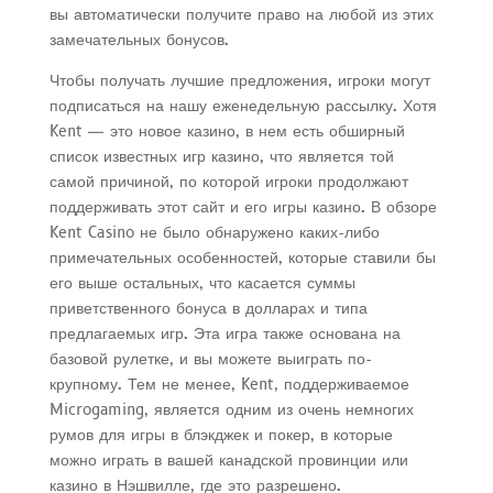
вы автоматически получите право на любой из этих
замечательных бонусов.
Чтобы получать лучшие предложения, игроки могут
подписаться на нашу еженедельную рассылку. Хотя
Kent — это новое казино, в нем есть обширный
список известных игр казино, что является той
самой причиной, по которой игроки продолжают
поддерживать этот сайт и его игры казино. В обзоре
Kent Casino не было обнаружено каких-либо
примечательных особенностей, которые ставили бы
его выше остальных, что касается суммы
приветственного бонуса в долларах и типа
предлагаемых игр. Эта игра также основана на
базовой рулетке, и вы можете выиграть по-
крупному. Тем не менее, Kent, поддерживаемое
Microgaming, является одним из очень немногих
румов для игры в блэкджек и покер, в которые
можно играть в вашей канадской провинции или
казино в Нэшвилле, где это разрешено.