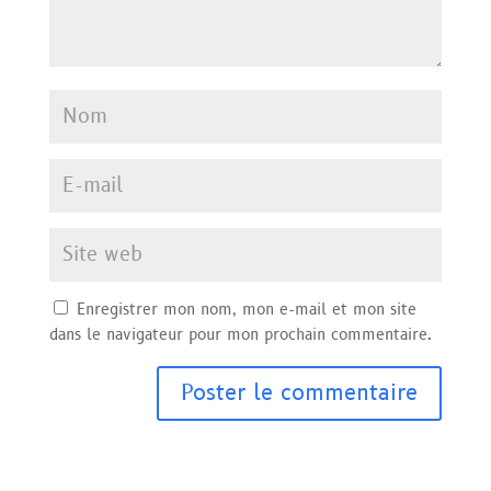
Enregistrer mon nom, mon e-mail et mon site
dans le navigateur pour mon prochain commentaire.