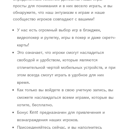
просты для понимания и в них весело играть, и вы
обнаружите, что наш энтузиазм к играм и наше
сообщество игроков совпадают с вашими!
У нас есть огромный выбор игр в блэкджек,
видеопокер и рулетку, игры в покер и даже скретч-
карты!
Это означает, что игроки смогут насладиться
свободой и удобством, которые являются
отличительной чертой мобильных устройств, и при
этом всегда смогут играть в удобное для них
время.
Как только вы войдете в свою учетную запись, вы
сможете наслаждаться всеми играми, которые вы
хотите, бесплатно.
Бонус Kent предназначен для привлечения и
вознаграждения наших игроков.
Присоединяйтесь сейчас, и вы наполнитесь