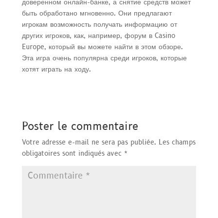
доверенном онлайн-банке, а снятие средств может
быть обработано мгновенно. Они предлагают
игрокам возможность получать информацию от
других игроков, как, например, форум в Casino
Europe, который вы можете найти в этом обзоре.
Эта игра очень популярна среди игроков, которые
хотят играть на ходу.
Poster le commentaire
Votre adresse e-mail ne sera pas publiée.
Les champs
obligatoires sont indiqués avec
*