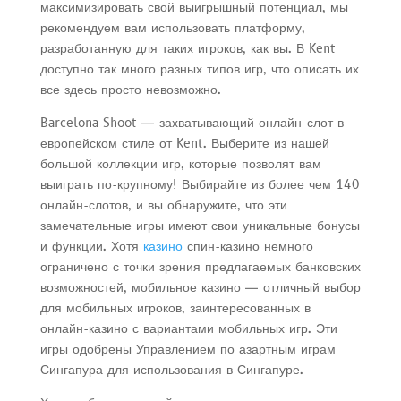
максимизировать свой выигрышный потенциал, мы
рекомендуем вам использовать платформу,
разработанную для таких игроков, как вы. В Kent
доступно так много разных типов игр, что описать их
все здесь просто невозможно.
Barcelona Shoot — захватывающий онлайн-слот в
европейском стиле от Kent. Выберите из нашей
большой коллекции игр, которые позволят вам
выиграть по-крупному! Выбирайте из более чем 140
онлайн-слотов, и вы обнаружите, что эти
замечательные игры имеют свои уникальные бонусы
и функции. Хотя
казино
спин-казино немного
ограничено с точки зрения предлагаемых банковских
возможностей, мобильное казино — отличный выбор
для мобильных игроков, заинтересованных в
онлайн-казино с вариантами мобильных игр. Эти
игры одобрены Управлением по азартным играм
Сингапура для использования в Сингапуре.