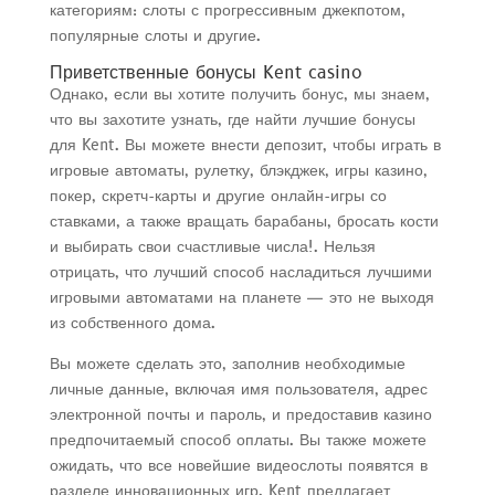
категориям: слоты с прогрессивным джекпотом,
популярные слоты и другие.
Приветственные бонусы Kent casino
Однако, если вы хотите получить бонус, мы знаем,
что вы захотите узнать, где найти лучшие бонусы
для Kent. Вы можете внести депозит, чтобы играть в
игровые автоматы, рулетку, блэкджек, игры казино,
покер, скретч-карты и другие онлайн-игры со
ставками, а также вращать барабаны, бросать кости
и выбирать свои счастливые числа!. Нельзя
отрицать, что лучший способ насладиться лучшими
игровыми автоматами на планете — это не выходя
из собственного дома.
Вы можете сделать это, заполнив необходимые
личные данные, включая имя пользователя, адрес
электронной почты и пароль, и предоставив казино
предпочитаемый способ оплаты. Вы также можете
ожидать, что все новейшие видеослоты появятся в
разделе инновационных игр. Kent предлагает