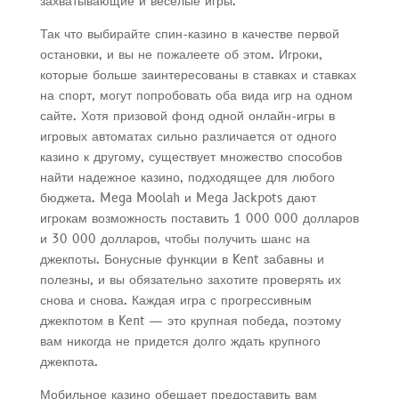
захватывающие и веселые игры.
Так что выбирайте спин-казино в качестве первой
остановки, и вы не пожалеете об этом. Игроки,
которые больше заинтересованы в ставках и ставках
на спорт, могут попробовать оба вида игр на одном
сайте. Хотя призовой фонд одной онлайн-игры в
игровых автоматах сильно различается от одного
казино к другому, существует множество способов
найти надежное казино, подходящее для любого
бюджета. Mega Moolah и Mega Jackpots дают
игрокам возможность поставить 1 000 000 долларов
и 30 000 долларов, чтобы получить шанс на
джекпоты. Бонусные функции в Kent забавны и
полезны, и вы обязательно захотите проверять их
снова и снова. Каждая игра с прогрессивным
джекпотом в Kent — это крупная победа, поэтому
вам никогда не придется долго ждать крупного
джекпота.
Мобильное казино обещает предоставить вам