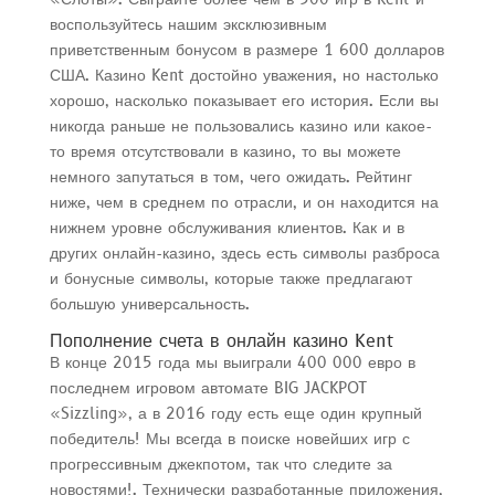
воспользуйтесь нашим эксклюзивным
приветственным бонусом в размере 1 600 долларов
США. Казино Kent достойно уважения, но настолько
хорошо, насколько показывает его история. Если вы
никогда раньше не пользовались казино или какое-
то время отсутствовали в казино, то вы можете
немного запутаться в том, чего ожидать. Рейтинг
ниже, чем в среднем по отрасли, и он находится на
нижнем уровне обслуживания клиентов. Как и в
других онлайн-казино, здесь есть символы разброса
и бонусные символы, которые также предлагают
большую универсальность.
Пополнение счета в онлайн казино Kent
В конце 2015 года мы выиграли 400 000 евро в
последнем игровом автомате BIG JACKPOT
«Sizzling», а в 2016 году есть еще один крупный
победитель! Мы всегда в поиске новейших игр с
прогрессивным джекпотом, так что следите за
новостями!. Технически разработанные приложения,