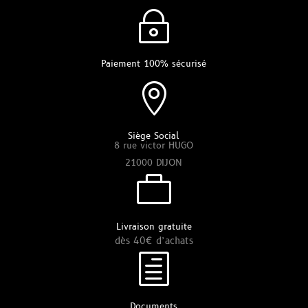
~
Paiement 100% sécurisé

Siège Social
8 rue victor HUGO
21000 DIJON

Livraison gratuite
dès 40€ d’achats
h
Documents