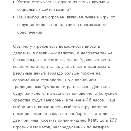
Хотите стать частью одного из самых крутых и
социальных сайтов казино?
Наш выбор игр огромен, включая лучшие игры от
ведущих мировых поставщиков программного
обеспечения.
Обычно у игроков есть возможность вносить
депозиты в различных валютах, и депозиты так же
безопасны, как и снятие средств. Удовольствие от
возможности играть, получать опыт и выигрывать
реальные деньги гораздо больше похоже на
современные технологии, но с волнением
традиционных бумажная игра в казино. Депозиты
будут зачислены на ваш счет мгновенно, а бонусные
средства будут зачислены в течение 48 часов. Наш
выбор игр и возможность выбрать игру, которая
подходит именно вам, а не наоборот, — это лишь
две причины посетить онлайн-казино Kent. Есть 237
игровых автоматов, распределенных по четырем