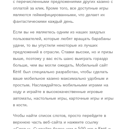
с перечисленными предложениями других казино с
оплатой за клик. Кроме того, все доступные игры
являются геймифицированными, что делает их
фантастическими каждый день.
Если вы не являетесь одним из наших заядлых
пользователей, которые любят вращать барабаны
удачи, то вы упустили некоторые из лучших
предложений в отрасли. Ставки высоки, но и призы
выше, поэтому у вас есть шанс выиграть гораздо
больше, чем вы могли ожидать. Мобильный сайт
Kent был специально разработан, чтобы сделать
ваше мобильное казино максимально удобным и
простым. Наслаждайтесь мобильными играми на
ходу и играйте в высококачественные игровые
автоматы, настольные игры, карточные игры и игры
в кости.
Чтобы найти список слотов, просто перейдите в
верхнюю часть веб-сайта и нажмите ссылку
«Слоты». Сыграйте более чем в 500 игр в Kent и