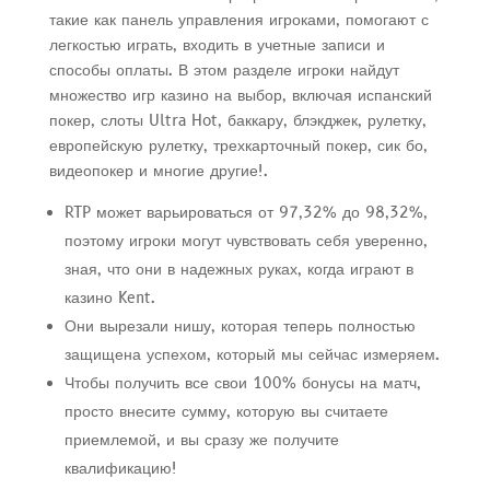
такие как панель управления игроками, помогают с
легкостью играть, входить в учетные записи и
способы оплаты. В этом разделе игроки найдут
множество игр казино на выбор, включая испанский
покер, слоты Ultra Hot, баккару, блэкджек, рулетку,
европейскую рулетку, трехкарточный покер, сик бо,
видеопокер и многие другие!.
RTP может варьироваться от 97,32% до 98,32%,
поэтому игроки могут чувствовать себя уверенно,
зная, что они в надежных руках, когда играют в
казино Kent.
Они вырезали нишу, которая теперь полностью
защищена успехом, который мы сейчас измеряем.
Чтобы получить все свои 100% бонусы на матч,
просто внесите сумму, которую вы считаете
приемлемой, и вы сразу же получите
квалификацию!