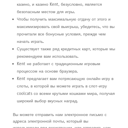
казино, и казино Kent, безусловно, является
безопасным местом для игры.
Чтобы получить максимальную отдачу от этого и
максимизировать свой выигрыш, убедитесь, что вы
прочитали все бонусные условия, прежде чем
начать играть.
Существует также ряд кредитных карт, которые мы
рекомендуем вам использовать.
Kent не работает с традиционным игровым
процессом на основе браузера.
Kent предлагает вам потрясающую онлайн-игру в
слоты, в которой вы можете играть в слот-игру
coolcats со всеми крутыми кошками мира, получая
широкий выбор вкусных наград.
Вы можете отправить нам электронное письмо с
адреса электронной почты, который вы
использовали при регистрации, или отправить нам