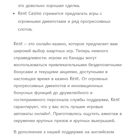
это довольно хорошая сделка.
Kent Casino стремится предлагать игры с
огромными джекпотами и ряд прогрессивных
слотов.
Kent – это онлайн-казино, которое предлагает вам
широкий выбор азартных игр. Теперь немного
справедливости: игроки из Канады могут
воспользоваться привлекательными бездепозитными
бонусами и текущими акциями, доступными в
настоящее время в казино Kent. От огромных
прогрессивных джекпотов и инновационных
бонусных функций до дружелюбного и
гостеприимного персонала службы поддержки, Kent
гарантирует, что у вас есть лучшие игровые
автоматы онлайн!. Приготовьтесь ощутить ажиотаж в
окружении крупных призов и крупных выигрышей.
В дополнение к нашей поддержке на английском