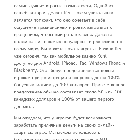
самые лучшие игровые возможности. Одной из
вещей, которая делает Kent таким уникальным,
является тот факт, что оно сочетает в себе
ощущение традиционных игровых автоматов с
вращением, чтобы выиграть в казино. Делайте
ставки на них в самых популярных играх казино по
всему миру. Вы можете начать играть в Казино Kent
уже сегодня, так как мобильное казино Kent
доступно для Android, iPhone, iPad, Windows Phone и
Blackberry. Этот бонус предоставляется новым
игрокам при регистрации и сопровождается 100%
бонусным матчем до 100 долларов. Приветственное
предложение обычно составляет около 50 или 100
канадских долларов и 100% от вашего первого
депозита.
Мы ожидаем, что у игроков будет возможность
заработать приличные деньги на своих онлайн-
азартных играх. Мы можем использовать
большинство способов оплаты, включая Visa,