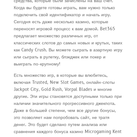
средства, которые были зачислены на ваш счет.
Когда вы будете готовы играть, вам нужно только
подключить свой идентификатор и начать игру.
Сегодня есть даже несколько казино, которые
переносят игровой процесс к вам домой. Bet365
предлагает множество различных игр, от
классических слотов до самых новых и крутых, таких
как Candy Crush. Вы можете сыграть в азартную игру
или сыграть в рулетку, блэкджек или покер и
выиграть по-крупному!
Есть множество игр, в которые вы влюбитесь,
включая Trusted, New Slot Games, онлайн-слоты
Jackpot City, Gold Rush, Vorpal Blades и многие
другие. Эти игры становятся доступными только при
наличии значительного прогрессивного джекпота.
Даже в большей степени, чем все другие бонусы,
это позволяет нам попробовать сайт, не тратя
денег. Это будет сделано путем анализа или
сравнения каждого бонуса казино Microgaming Kent