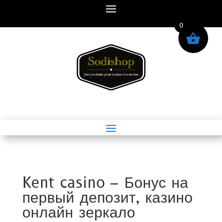
0
Kent casino – Бонус на
первый депозит, казино
онлайн зеркало