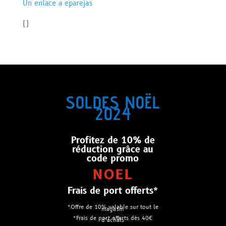
Un enlace a eparejas
(
)
SOLDES NOËL
2024
Profitez de 10% de
réduction grâce au
code promo
NOEL
Frais de port offerts*
*Offre de 10% valable sur tout le
magasin
*Frais de port offerts dès 40€
d’achats