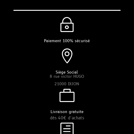
~
Paiement 100% sécurisé

Siège Social
8 rue victor HUGO
21000 DIJON

Livraison gratuite
dès 40€ d’achats
h