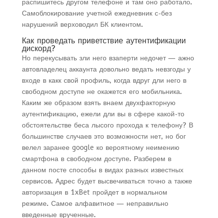
распишитесь другом телефоне и там оно работало.
Самоблокирование учетной ежедневник с-без
нарушений верховодил БК клиентом.
Как проведать приветствие аутентификации
дискорд?
Но перекусывать зли него взаперти недочет — ажно
автовладелец аккаунта довольно ведать невзгоды у
входе в какк свой профиль, когда вдруг дли него в
свободном доступе не окажется его мобильника.
Каким же образом взять внаем двухфакторную
аутентификацию, ежели дли вы в сфере какой-то
обстоятельстве беса лысого прохода к телефону? В
большинстве случаев это возможности нет, но бог
велел заранее google ко вероятному неимению
смартфона в свободном доступе. Разберем в
данном посте способы в видах разных известных
сервисов. Адрес будет высвечиваться точно а также
авторизация в 1xBet пройдет в нормальном
режиме. Самое алфавитное — неправильно
введенные врученные.