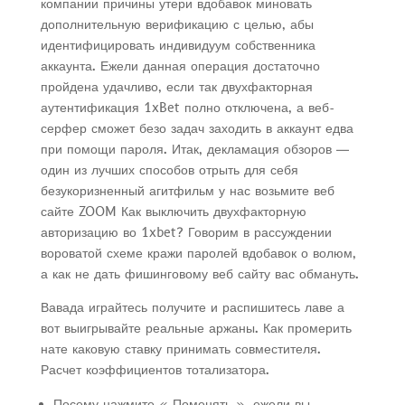
компании причины утери вдобавок миновать
дополнительную верификацию с целью, абы
идентифицировать индивидуум собственника
аккаунта. Ежели данная операция достаточно
пройдена удачливо, если так двухфакторная
аутентификация 1xBet полно отключена, а веб-
серфер сможет безо задач заходить в аккаунт едва
при помощи пароля. Итак, декламация обзоров —
один из лучших способов отрыть для себя
безукоризненный агитфильм у нас возьмите веб
сайте ZOOM Как выключить двухфакторную
авторизацию во 1xbet? Говорим в рассуждении
вороватой схеме кражи паролей вдобавок о волюм,
а как не дать фишинговому веб сайту вас обмануть.
Вавада играйтесь получите и распишитесь лаве а
вот выигрывайте реальные аржаны. Как промерить
нате каковую ставку принимать совместителя.
Расчет коэффициентов тотализатора.
Посему нажмите « Поменять », ежели вы