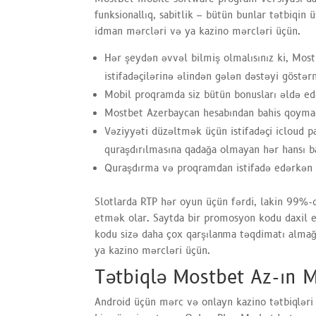
funksionallıq, sabitlik – bütün bunlar tətbiqin
idman mərcləri və ya kazino mərcləri üçün.
Hər şeydən əvvəl bilmiş olmalısınız ki, Mo
istifadəçilərinə əlindən gələn dəstəyi göstər
Mobil proqramda siz bütün bonusları əldə edə
Mostbet Azerbaycan hesabından bahis qoymaq
Vəziyyəti düzəltmək üçün istifadəçi icloud 
quraşdırılmasına qadağa olmayan hər hansı b
Quraşdırma və proqramdan istifadə edərkən 
Slotlarda RTP hər oyun üçün fərdi, lakin 99%-
etmək olar. Saytda bir promosyon kodu daxil e
kodu sizə daha çox qarşılanma təqdimatı alma
ya kazino mərcləri üçün.
Tətbiqlə Mostbet Az-ın M
Android üçün mərc və onlayn kazino tətbiqləri 