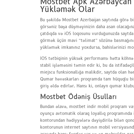
Mostbet Apk Azərbaycan 
Yükləmək Olar
Bu şəkildə Mostbet Azerbaijan saytında görə bil
görsəniz başa düşməyinizin daha asan olacağı
çatdıqda və iOS loqosunu vurduğunuzda saytda 
görmək üçün mavi “təlimat” sözünə basmağınız
yükləmək imkanınız yoxdursa, bahislərinizi mobi
İOS tətbiqinin yüksək performansı hətta köhnə 
stabil işləməsini təmin edir ki, bu da istifadə
miejscu funksionallığa malikdir, saytda olan h
Qumar həvəskarları proqramda tam hüquqlu bir
giriş əldə edirlər. Hansı ki, onlayn qumar klu
Mostbet Ödəniş Üsulları
Bundan əlavə, mostbet indir mobil proqram vas
oyunçu avtomatik olaraq loyallıq proqramında 
kontorundan hədiyyələrə dəyişdirilə bilən qond
kontorunun internet saytının mobil versiyasında