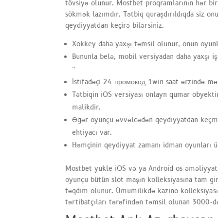
tövsiyə olunur. Mostbet proqramlarının hər bir
sökmək lazımdır. Tətbiq quraşdırıldıqda siz on
qeydiyyatdan keçirə bilərsiniz.
Xokkey daha yaxşı təmsil olunur, onun oyun
Bununla belə, mobil versiyadan daha yaxşı iş
“
İstifadəçi 24 промокод 1win saat ərzində mə
Tətbiqin iOS versiyası onlayn qumar obyektin
malikdir.
Əgər oyunçu əvvəlcədən qeydiyyatdan keçm
ehtiyacı var.
Həmçinin qeydiyyat zamanı idman oyunları 
Mostbet yukle iOS və ya Android os əməliyyat 
oyunçu bütün slot maşın kolleksiyasına tam gir
təqdim olunur. Ümumilikdə kazino kolleksiyası
tərtibatçıları tərəfindən təmsil olunan 3000-d