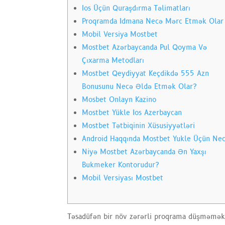
Ios Üçün Quraşdırma Təlimatları
Proqramda Idmana Necə Mərc Etmək Olar
Mobil Versiya Mostbet
Mostbet Azərbaycanda Pul Qoyma Və
Çıxarma Metodları
Mostbet Qeydiyyat Keçdikdə 555 Azn
Bonusunu Necə Əldə Etmək Olar?
Mosbet Onlayn Kazino
Mostbet Yükle Ios Azerbaycan
Mostbet Tətbiqinin Xüsusiyyətləri
Android Haqqında Mostbet Yukle Üçün Ne
Niyə Mostbet Azərbaycanda Ən Yaxşı
Bukmeker Kontorudur?
Mobil Versiyası Mostbet
Təsadüfən bir növ zərərli proqrama düşməmək ü