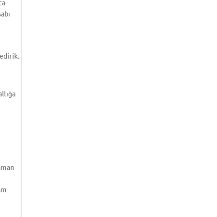
ca
sabı
edirik.
llığa
zaman
a
ram