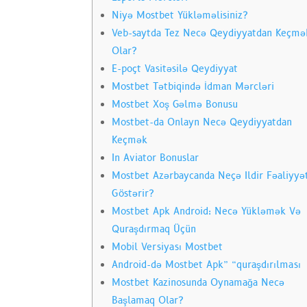
Niyə Mostbet Yükləməlisiniz?
Veb-saytda Tez Necə Qeydiyyatdan Keçmə
Olar?
E-poçt Vasitəsilə Qeydiyyat
Mostbet Tətbiqində İdman Mərcləri
Mostbet Xoş Gəlmə Bonusu
Mostbet-da Onlayn Necə Qeydiyyatdan
Keçmək
In Aviator Bonuslar
Mostbet Azərbaycanda Neçə Ildir Fəaliyyə
Göstərir?
Mostbet Apk Android: Necə Yükləmək Və
Quraşdırmaq Üçün
Mobil Versiyası Mostbet
Android-də Mostbet Apk” “quraşdırılması
Mostbet Kazinosunda Oynamağa Necə
Başlamaq Olar?