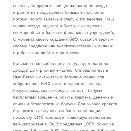
весело для другого сообщества, которое всегда
играет и не представляет большой опасности,
потому что это забавный опыт, и это веселее. Наш
сервис всегда надежен и быстр, с доступом к
всемирной сети банков и финансовых учреждений.
С момента своего создания GetX остается верным
своему предложению высококачественных онлайн-
игр без каких-либо компромиссов.
Есть много способов получить удачу, когда дело
доходит до игр онлайн-казино. Отправляйтесь в
Нью-Вегас и окажитесь в большом казино для
хайроллеров. GetX также предлагает релоад-
бонусы, ежедневные бонусы за матч, бонусы
бесплатных вращений, бонусы кэшбэка, денежные
спины и бездепозитные бонусы. Для вывода средств
и депозитов доступны все банковские опции,
поскольку GetX использует новейшую технологию
веб-шифрования. GetX предлагает 100% бонус на
матч до 300 евро, 50% бонус на матч до 200 евро,