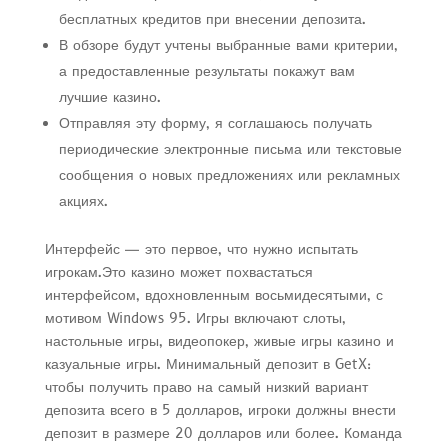
бесплатных кредитов при внесении депозита.
В обзоре будут учтены выбранные вами критерии,
а предоставленные результаты покажут вам
лучшие казино.
Отправляя эту форму, я соглашаюсь получать
периодические электронные письма или текстовые
сообщения о новых предложениях или рекламных
акциях.
Интерфейс — это первое, что нужно испытать
игрокам.Это казино может похвастаться
интерфейсом, вдохновленным восьмидесятыми, с
мотивом Windows 95. Игры включают слоты,
настольные игры, видеопокер, живые игры казино и
казуальные игры. Минимальный депозит в GetX:
чтобы получить право на самый низкий вариант
депозита всего в 5 долларов, игроки должны внести
депозит в размере 20 долларов или более. Команда