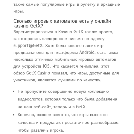
также самые популярные игры в рулетку и аркадные
игры.
Сколько игровых автоматов есть у онлайн
казино GetX?
Зарегистрироваться в Казино GetX так же просто,
как отправить электронное письмо по адресу
support@GetX. Хотя большинство наших игр
предназначены для платформы Android, есть также
несколько отличных мобильных игровых автоматов
для устройств iOS. Что касается геймплея, этот
обзор GetX Casino показал, что игры, доступные для
участников, являются лучшими по качеству.
Не пропустите совершенно новую коллекцию
видеослотов, которая только что была добавлена
на наш веб-сайт, теперь и в GetX.
Конечно, важнее всего то, что игры высокого
качества и предлагают достаточное разнообразие,
чтобы развлечь игрока.