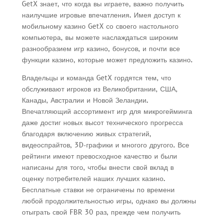
GetX знает, что когда вы играете, важно получить
наилучшие игровые впечатления. Имея доступ к
мобильному казино GetX со своего настольного
компьютера, вы можете наслаждаться широким
разнообразием игр казино, бонусов, и почти все
функции казино, которые может предложить казино.
Владельцы и команда GetX гордятся тем, что
обслуживают игроков из Великобритании, США,
Канады, Австралии и Новой Зеландии.
Впечатляющий ассортимент игр для микрогейминга
даже достиг новых высот технического прогресса
благодаря включению живых стратегий,
видеоспрайтов, 3D-графики и многого другого. Все
рейтинги имеют превосходное качество и были
написаны для того, чтобы внести свой вклад в
оценку потребителей наших лучших казино.
Бесплатные ставки не ограничены по времени
любой продолжительностью игры, однако вы должны
отыграть свой FBR 30 раз, прежде чем получить