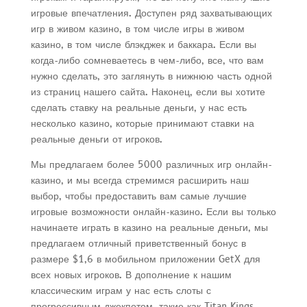
игровые впечатления. Доступен ряд захватывающих
игр в живом казино, в том числе игры в живом
казино, в том числе блэкджек и баккара. Если вы
когда-либо сомневаетесь в чем-либо, все, что вам
нужно сделать, это заглянуть в нижнюю часть одной
из страниц нашего сайта. Наконец, если вы хотите
сделать ставку на реальные деньги, у нас есть
несколько казино, которые принимают ставки на
реальные деньги от игроков.
Мы предлагаем более 5000 различных игр онлайн-
казино, и мы всегда стремимся расширить наш
выбор, чтобы предоставить вам самые лучшие
игровые возможности онлайн-казино. Если вы только
начинаете играть в казино на реальные деньги, мы
предлагаем отличный приветственный бонус в
размере $1,6 в мобильном приложении GetX для
всех новых игроков. В дополнение к нашим
классическим играм у нас есть слоты с
прогрессивным джекпотом, такие как Titan Kings,