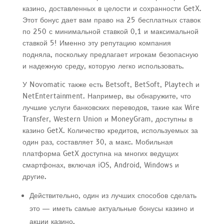
казино, доставленных в целости и сохранности GetX.
Этот бонус дает вам право на 25 бесплатных ставок
по 250 с минимальной ставкой 0,1 и максимальной
ставкой 5! Именно эту репутацию компания
подняла, поскольку предлагает игрокам безопасную
и надежную среду, которую легко использовать.
У Novomatic также есть Betsoft, BetSoft, Playtech и
NetEntertainment. Например, вы обнаружите, что
лучшие услуги банковских переводов, такие как Wire
Transfer, Western Union и MoneyGram, доступны в
казино GetX. Количество кредитов, используемых за
один раз, составляет 30, а макс. Мобильная
платформа GetX доступна на многих ведущих
смартфонах, включая iOS, Android, Windows и
другие.
Действительно, один из лучших способов сделать
это — иметь самые актуальные бонусы казино и
акции казино.