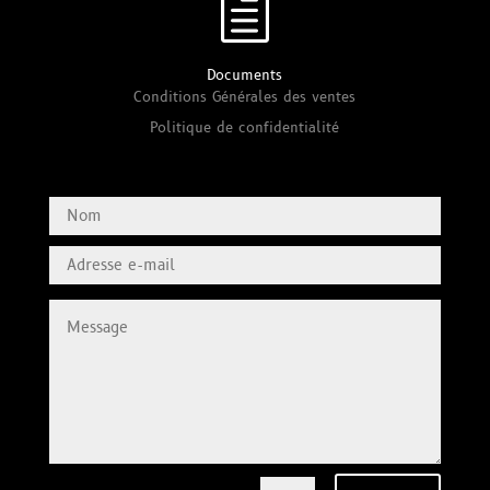
h
Documents
Conditions Générales des ventes
Politique de confidentialité