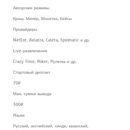
Авторские режимы
Краш, Минёр, Монетка, Кейсы
Провайдеры
NetEnt, Belatra, Caleta, Spinmatic и др.
Live-развлечения
Crazy Time, Poker, Рулетка и др.
Стартовый депозит
70₽
Мин. сумма вывода
300₽
Языки
Русский, английский, хинди, казахский,