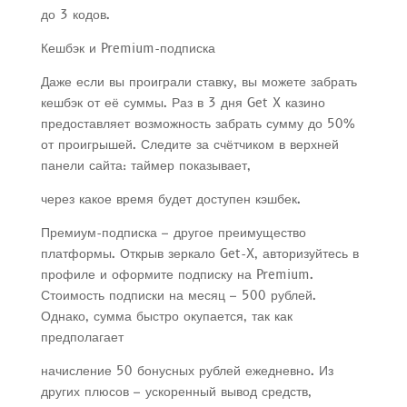
до 3 кодов.
Кешбэк и Premium-подписка
Даже если вы проиграли ставку, вы можете забрать
кешбэк от её суммы. Раз в 3 дня Get X казино
предоставляет возможность забрать сумму до 50%
от проигрышей. Следите за счётчиком в верхней
панели сайта: таймер показывает,
через какое время будет доступен кэшбек.
Премиум-подписка – другое преимущество
платформы. Открыв зеркало Get-X, авторизуйтесь в
профиле и оформите подписку на Premium.
Стоимость подписки на месяц – 500 рублей.
Однако, сумма быстро окупается, так как
предполагает
начисление 50 бонусных рублей ежедневно. Из
других плюсов – ускоренный вывод средств,