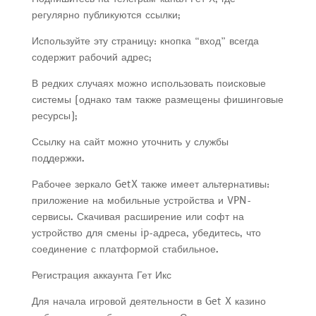
регулярно публикуются ссылки;
Используйте эту страницу: кнопка “вход” всегда
содержит рабочий адрес;
В редких случаях можно использовать поисковые
системы (однако там также размещены фишинговые
ресурсы);
Ссылку на сайт можно уточнить у службы
поддержки.
Рабочее зеркало GetX также имеет альтернативы:
приложение на мобильные устройства и VPN-
сервисы. Скачивая расширение или софт на
устройство для смены ip-адреса, убедитесь, что
соединение с платформой стабильное.
Регистрация аккаунта Гет Икс
Для начала игровой деятельности в Get X казино