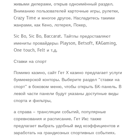
живыми дилерами, открыв одноимённый раздел.
Вниманию пользователей карточные игры, рулетки,
Crazy Time и многое другое. Насладитесь такими
жанрами, как Кено, лотерея, Покер,
Sic Bo, Sic Bo, Baccarat. Тайтлы предоставляют
имениты провайдеры: Playson, Betsoft, KAGaming,
One touch, Felt и т.д.
Ставки на спорт
Помимо казино, сайт Гет Х казино предлагает услуги
букмекерской конторы. Выберите раздел “ставки на
спорт” в боковом меню, чтобы открыть БК-панель. В
левой части панели будут указаны доступные виды
спорта и фильтры,
а справа – трансляции событий, популярные
соревнования и расписание. Гет Икс также
предлагает выбрать удобный вид коэффициентов и
заработать на грандиозных спортивных событиях.