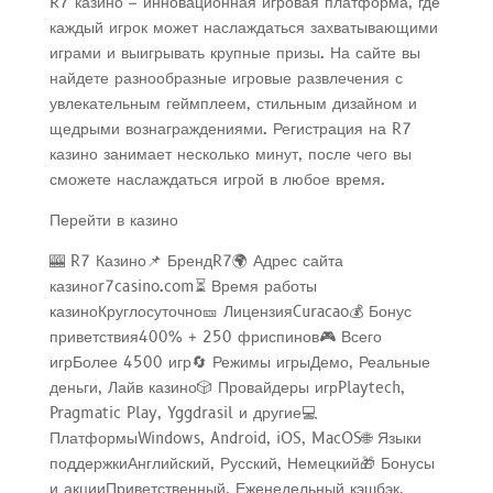
R7 казино – инновационная игровая платформа, где
каждый игрок может наслаждаться захватывающими
играми и выигрывать крупные призы. На сайте вы
найдете разнообразные игровые развлечения с
увлекательным геймплеем, стильным дизайном и
щедрыми вознаграждениями. Регистрация на R7
казино занимает несколько минут, после чего вы
сможете наслаждаться игрой в любое время.
Перейти в казино
🎰 R7 Казино📌 БрендR7🌍 Адрес сайта
казиноr7casino.com⏳ Время работы
казиноКруглосуточно🎫 ЛицензияCuracao💰 Бонус
приветствия400% + 250 фриспинов🎮 Всего
игрБолее 4500 игр🔄 Режимы игрыДемо, Реальные
деньги, Лайв казино🎲 Провайдеры игрPlaytech,
Pragmatic Play, Yggdrasil и другие💻
ПлатформыWindows, Android, iOS, MacOS🌐 Языки
поддержкиАнглийский, Русский, Немецкий🎁 Бонусы
и акцииПриветственный, Еженедельный кэшбэк,