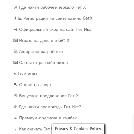
🔎 Где найти рабочее зеркало Гет Х
👨‍💻 Регистрация на сайте казино GetX
📲 Официальный вход на сайт Гет Икс
🎰 Играть на деньги в Get X
🚀 Авторские разработки
🎰 Слоты от разработчиков
♣️ Live-игры
🏓 Ставки на спорт
🎁 Бонусные предложения Гет Х
💸 Где найти промокоды Гет Икс?
🧘 Премиум-подписка и кэшбек
📱 Как скачать Гет Икс на смартфон
Privacy & Cookies Policy