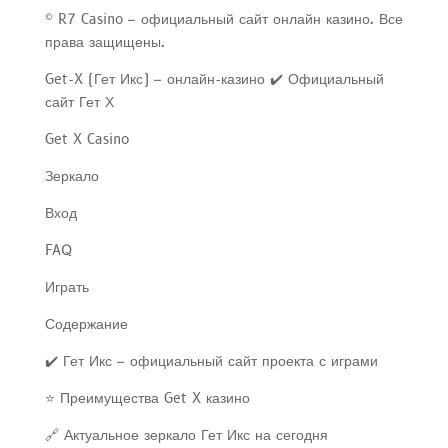
© R7 Casino – официальный сайт онлайн казино. Все
права защищены.
Get-X (Гет Икс) – онлайн-казино ✔️ Официальный
сайт Гет Х
Get X Casino
Зеркало
Вход
FAQ
Играть
Содержание
✔️ Гет Икс – официальный сайт проекта с играми
⭐️ Преимущества Get X казино
🔗 Актуальное зеркало Гет Икс на сегодня