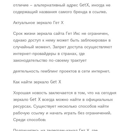
отличие – альтернативный адрес GetX, иногда не
содержащий названия самого бренда в ссылке.
Актуальное зеркало Гет Х
Срок жизни зеркала сайта Гет Икс не ограничен,
однако доступ к нему может быть заблокирован в
случайный момент. Запрет доступа осуществляют
интернет-провайдеры в странах, где
законодательство по-своему трактует
деятельность гемблинг проектов в сети интернет.
Как найти зеркало Get X
Хорошая новость заключается в том, что на сегодня
зеркало Get X всегда можно найти в официальных
ресурсах. Существует несколько способов найти
рабочую ссылку и начать играть без ограничений.
Среди способов:
Подпишитесь на телеграм-канал Гет Х, где