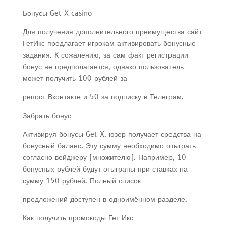
Бонусы Get X casino
Для получения дополнительного преимущества сайт
ГетИкс предлагает игрокам активировать бонусные
задания. К сожалению, за сам факт регистрации
бонус не предполагается, однако пользователь
может получить 100 рублей за
репост Вконтакте и 50 за подписку в Телеграм.
Забрать бонус
Активируя бонусы Get X, юзер получает средства на
бонусный баланс. Эту сумму необходимо отыграть
согласно вейджеру (множителю). Например, 10
бонусных рублей будут отыграны при ставках на
сумму 150 рублей. Полный список
предложений доступен в одноимённом разделе.
Как получить промокоды Гет Икс