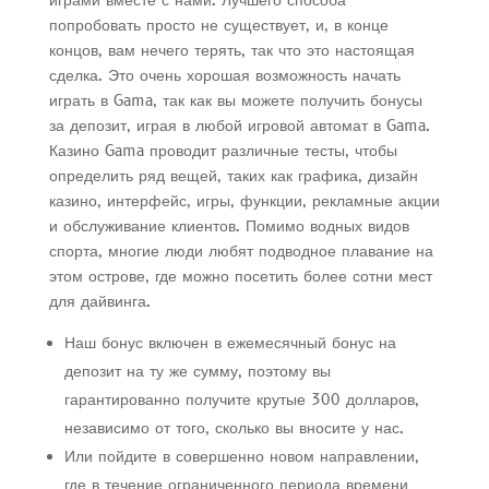
играми вместе с нами. Лучшего способа
попробовать просто не существует, и, в конце
концов, вам нечего терять, так что это настоящая
сделка. Это очень хорошая возможность начать
играть в Gama, так как вы можете получить бонусы
за депозит, играя в любой игровой автомат в Gama.
Казино Gama проводит различные тесты, чтобы
определить ряд вещей, таких как графика, дизайн
казино, интерфейс, игры, функции, рекламные акции
и обслуживание клиентов. Помимо водных видов
спорта, многие люди любят подводное плавание на
этом острове, где можно посетить более сотни мест
для дайвинга.
Наш бонус включен в ежемесячный бонус на
депозит на ту же сумму, поэтому вы
гарантированно получите крутые 300 долларов,
независимо от того, сколько вы вносите у нас.
Или пойдите в совершенно новом направлении,
где в течение ограниченного периода времени