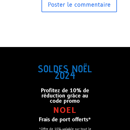
SOLDES NOËL
2024
Profitez de 10% de
réduction grâce au
code promo
NOEL
Frais de port offerts*
*Offre de 10% valable sur tout le