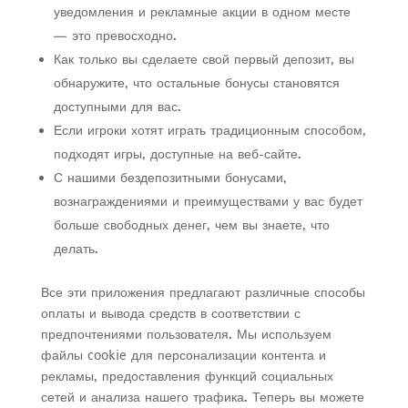
уведомления и рекламные акции в одном месте
— это превосходно.
Как только вы сделаете свой первый депозит, вы
обнаружите, что остальные бонусы становятся
доступными для вас.
Если игроки хотят играть традиционным способом,
подходят игры, доступные на веб-сайте.
С нашими бездепозитными бонусами,
вознаграждениями и преимуществами у вас будет
больше свободных денег, чем вы знаете, что
делать.
Все эти приложения предлагают различные способы
оплаты и вывода средств в соответствии с
предпочтениями пользователя. Мы используем
файлы cookie для персонализации контента и
рекламы, предоставления функций социальных
сетей и анализа нашего трафика. Теперь вы можете