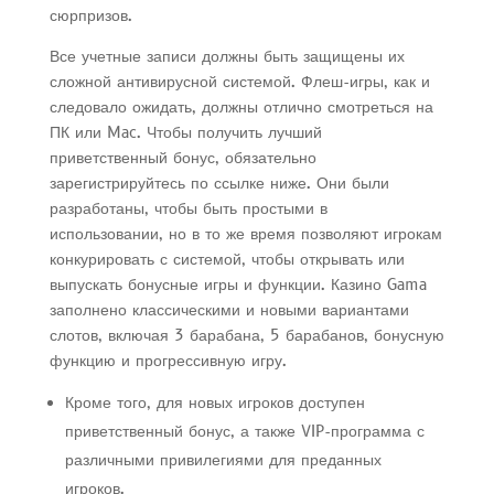
сюрпризов.
Все учетные записи должны быть защищены их
сложной антивирусной системой. Флеш-игры, как и
следовало ожидать, должны отлично смотреться на
ПК или Mac. Чтобы получить лучший
приветственный бонус, обязательно
зарегистрируйтесь по ссылке ниже. Они были
разработаны, чтобы быть простыми в
использовании, но в то же время позволяют игрокам
конкурировать с системой, чтобы открывать или
выпускать бонусные игры и функции. Казино Gama
заполнено классическими и новыми вариантами
слотов, включая 3 барабана, 5 барабанов, бонусную
функцию и прогрессивную игру.
Кроме того, для новых игроков доступен
приветственный бонус, а также VIP-программа с
различными привилегиями для преданных
игроков.