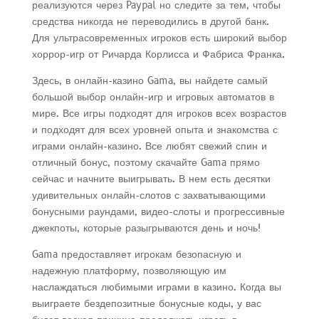
реализуются через Paypal но следите за тем, чтобы
средства никогда не переводились в другой банк.
Для ультрасовременных игроков есть широкий выбор
хоррор-игр от Ричарда Корлисса и Фабриса Франка.
Здесь, в онлайн-казино Gama, вы найдете самый
большой выбор онлайн-игр и игровых автоматов в
мире. Все игры подходят для игроков всех возрастов
и подходят для всех уровней опыта и знакомства с
играми онлайн-казино. Все любят свежий спин и
отличный бонус, поэтому скачайте Gama прямо
сейчас и начните выигрывать. В нем есть десятки
удивительных онлайн-слотов с захватывающими
бонусными раундами, видео-слоты и прогрессивные
джекпоты, которые разыгрываются день и ночь!
Gama предоставляет игрокам безопасную и
надежную платформу, позволяющую им
наслаждаться любимыми играми в казино. Когда вы
выиграете бездепозитные бонусные коды, у вас