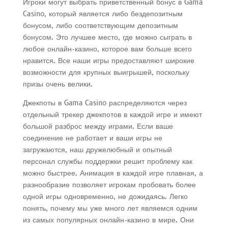
Игроки могут выбрать приветственный бонус в Gama
Casino, который является либо бездепозитным
бонусом, либо соответствующим депозитным
бонусом. Это лучшее место, где можно сыграть в
любое онлайн-казино, которое вам больше всего
нравится. Все наши игры предоставляют широкие
возможности для крупных выигрышей, поскольку
призы очень велики.
Джекпоты в Gama Casino распределяются через
отдельный трекер джекпотов в каждой игре и имеют
большой разброс между играми. Если ваше
соединение не работает и ваши игры не
загружаются, наш дружелюбный и опытный
персонал службы поддержки решит проблему как
можно быстрее. Анимация в каждой игре плавная, а
разнообразие позволяет игрокам пробовать более
одной игры одновременно, не дожидаясь. Легко
понять, почему мы уже много лет являемся одним
из самых популярных онлайн-казино в мире. Они