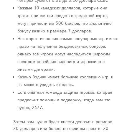
четырех сумм от 0,01 до 0,10 доллара США.
Каждые 10 канадских долларов, которые они
тратят при снятии средств с кредитной карты,
могут принести им 300 баллов, что аналогично
бонусу казино в размере 7 долларов.
Некоторые из наших самых популярных игр имеют
право на получение бездепозитных бонусов,
однако все игроки могут насладиться широким
спектром новейших видеоигр и игр казино с
живыми дилерами.
Казино Зодиак имеет большую коллекцию игр, и
вы можете увидеть их здесь.
Есть опытная команда защиты игроков, которая
предложит помощь и поддержку, когда вам это
нужно, 24/7.
Затем вам нужно будет внести депозит в размере
20 долларов или более, но если вы внесете 20