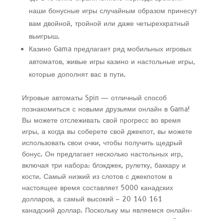
наши бонусные игры случайным образом принесут
вам двойной, тройной или даже четырехкратный
выигрыш.
Казино Gama предлагает ряд мобильных игровых
автоматов, живые игры казино и настольные игры,
которые дополнят вас в пути.
Игровые автоматы Spin — отличный способ
познакомиться с новыми друзьями онлайн в Gama!
Вы можете отслеживать свой прогресс во время
игры, а когда вы соберете свой джекпот, вы можете
использовать свои очки, чтобы получить щедрый
бонус. Он предлагает несколько настольных игр,
включая три набора: блэкджек, рулетку, баккару и
кости. Самый низкий из слотов с джекпотом в
настоящее время составляет 5000 канадских
долларов, а самый высокий – 20 140 161
канадский доллар. Поскольку мы являемся онлайн-