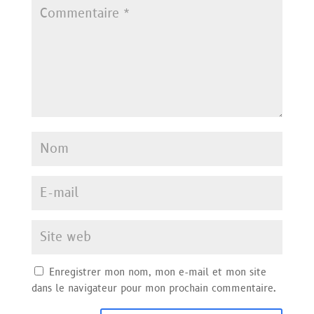
Enregistrer mon nom, mon e-mail et mon site
dans le navigateur pour mon prochain commentaire.