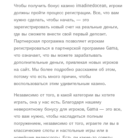
Чтобы получить бонус казино imadinedocean, игроки
должны пройти процесс регистрации. Все, что вам
нужно сделать, чтобы начать, — это
зарегистрировать новый счет на реальные деньги,
где вы сможете внести свой первый депозит.
Партнерская программа позволяет игрокам
регистрироваться в партнерской программе Gama,
что означает, что вы можете зарабатывать
дополнительные деньги, привлекая новых игроков
на сайт. Мы более подробно расскажем об этом,
потому что есть много причин, чтобы
воспользоваться этим удивительным казино.
Независимо от того, в какой категории вы хотите
играть, она у нас есть. Благодаря нашему
невероятному бонусу для игроков, Gama — это все,
что вам нужно, чтобы насладиться полным
погружением, независимо от того, играете ли вы в
классические слоты и настольные игры или в
новейшие видеослоты. Есть ли какие-то советы,