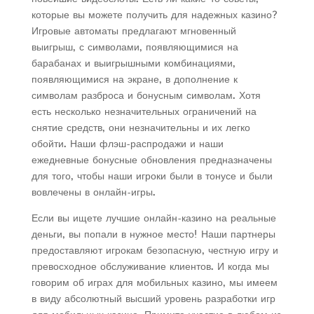
которые вы можете получить для надежных казино?
Игровые автоматы предлагают мгновенный
выигрыш, с символами, появляющимися на
барабанах и выигрышными комбинациями,
появляющимися на экране, в дополнение к
символам разброса и бонусным символам. Хотя
есть несколько незначительных ограничений на
снятие средств, они незначительны и их легко
обойти. Наши флэш-распродажи и наши
ежедневные бонусные обновления предназначены
для того, чтобы наши игроки были в тонусе и были
вовлечены в онлайн-игры.
Если вы ищете лучшие онлайн-казино на реальные
деньги, вы попали в нужное место! Наши партнеры
предоставляют игрокам безопасную, честную игру и
превосходное обслуживание клиентов. И когда мы
говорим об играх для мобильных казино, мы имеем
в виду абсолютный высший уровень разработки игр