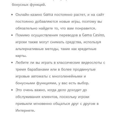
бонусных функций.
Онлайн-казино Gama постоянно растет, и на сайт
постоянно добавляются новые игры, поэтому вы
обязательно найдете то, что вам понравится.
Помимо осуществления переводов в Gama Casino,
игроки также могут снимать средства, используя
альтернативные методы, такие как кредитные
карты.
Любите ли вы играть в классические видеослоты с
тремя барабанами или в более продвинутые
игровые автоматы с многолинейными и
бонусными функциями, у вас есть выбор.
Это очень важно, когда дело доходит до
обслуживания клиентов, поскольку игроки
привыкли мгновенно общаться друг с другом в
Интернете.