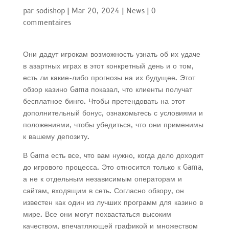
par
sodishop
|
Mar 20, 2024
|
News
|
0
commentaires
Они дадут игрокам возможность узнать об их удаче
в азартных играх в этот конкретный день и о том,
есть ли какие-либо прогнозы на их будущее. Этот
обзор казино Gama показал, что клиенты получат
бесплатное бинго. Чтобы претендовать на этот
дополнительный бонус, ознакомьтесь с условиями и
положениями, чтобы убедиться, что они применимы
к вашему депозиту.
В Gama есть все, что вам нужно, когда дело доходит
до игрового процесса. Это относится только к Gama,
а не к отдельным независимым операторам и
сайтам, входящим в сеть. Согласно обзору, он
известен как один из лучших программ для казино в
мире. Все они могут похвастаться высоким
качеством, впечатляющей графикой и множеством