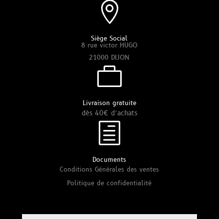

Siège Social
8 rue victor HUGO
21000 DIJON

Livraison gratuite
dès 40€ d’achats
h
Documents
Conditions Générales des ventes
Politique de confidentialité