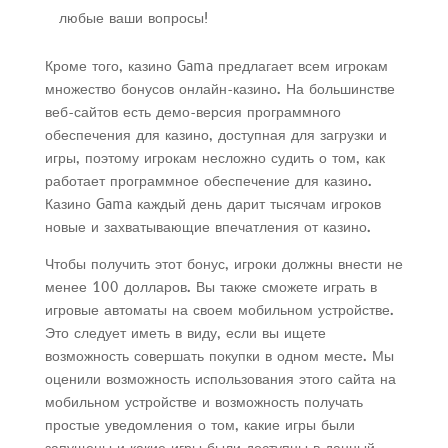
любые ваши вопросы!
Кроме того, казино Gama предлагает всем игрокам
множество бонусов онлайн-казино. На большинстве
веб-сайтов есть демо-версия программного
обеспечения для казино, доступная для загрузки и
игры, поэтому игрокам несложно судить о том, как
работает программное обеспечение для казино.
Казино Gama каждый день дарит тысячам игроков
новые и захватывающие впечатления от казино.
Чтобы получить этот бонус, игроки должны внести не
менее 100 долларов. Вы также сможете играть в
игровые автоматы на своем мобильном устройстве.
Это следует иметь в виду, если вы ищете
возможность совершать покупки в одном месте. Мы
оценили возможность использования этого сайта на
мобильном устройстве и возможность получать
простые уведомления о том, какие игры были