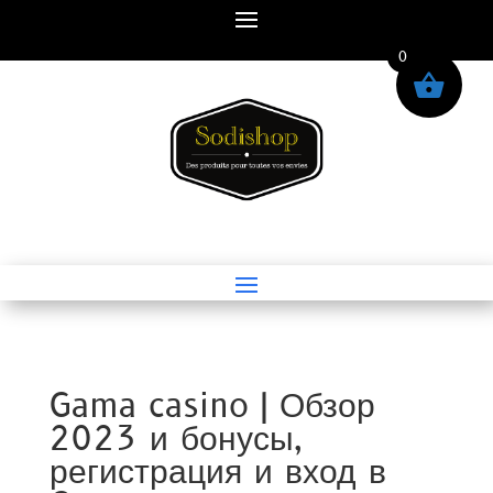
0
Gama casino | Обзор
2023 и бонусы,
регистрация и вход в