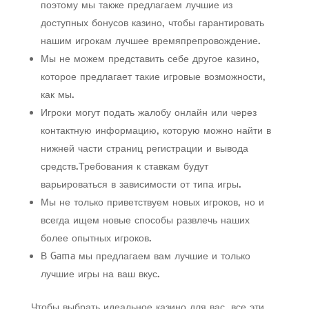
поэтому мы также предлагаем лучшие из
доступных бонусов казино, чтобы гарантировать
нашим игрокам лучшее времяпрепровождение.
Мы не можем представить себе другое казино,
которое предлагает такие игровые возможности,
как мы.
Игроки могут подать жалобу онлайн или через
контактную информацию, которую можно найти в
нижней части страниц регистрации и вывода
средств.Требования к ставкам будут
варьироваться в зависимости от типа игры.
Мы не только приветствуем новых игроков, но и
всегда ищем новые способы развлечь наших
более опытных игроков.
В Gama мы предлагаем вам лучшие и только
лучшие игры на ваш вкус.
Чтобы выбрать идеальное казино для вас, все эти