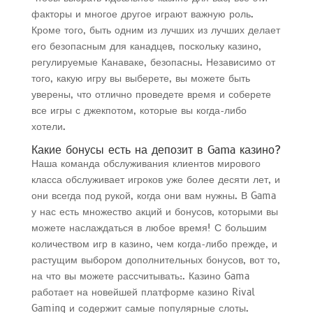
факторы и многое другое играют важную роль.
Кроме того, быть одним из лучших из лучших делает
его безопасным для канадцев, поскольку казино,
регулируемые Канаваке, безопасны. Независимо от
того, какую игру вы выберете, вы можете быть
уверены, что отлично проведете время и соберете
все игры с джекпотом, которые вы когда-либо
хотели.
Какие бонусы есть на депозит в Gama казино?
Наша команда обслуживания клиентов мирового
класса обслуживает игроков уже более десяти лет, и
они всегда под рукой, когда они вам нужны. В Gama
у нас есть множество акций и бонусов, которыми вы
можете наслаждаться в любое время! С большим
количеством игр в казино, чем когда-либо прежде, и
растущим выбором дополнительных бонусов, вот то,
на что вы можете рассчитывать:. Казино Gama
работает на новейшей платформе казино Rival
Gaming и содержит самые популярные слоты.