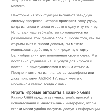
запущены и какие игры были доступны в данный
момент.
Некоторые из этих функций включают завидную
систему прогресса, которая проверяет вашу удачу,
когда вы снова и снова играете в одну и ту же игру.
Используя наш веб-сайт, вы соглашаетесь на
размещение этих файлов cookie. После того, как вы
открыли счет и внесли депозит, вы можете
использовать дебетовую или кредитную карту
Великобритании для пополнения своего счета. Мы
постоянно улучшаем наши услуги для игроков и
постоянно прислушиваемся к вашим отзывам.
Предпочитаете ли вы планшеты, смартфоны или
даже приставки Android TV, ваши мечты о
мобильном казино всегда с вами.
Играть игровые автоматы в казино Gama
Казино Gama предлагает уникальный, простой в
использовании и многоязычный интерфейс, чтобы
игроки могли удобно получать доступ к информации