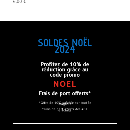
6,00
€
Note
1.00
sur
5
SOLDES NOËL
2024
Profitez de 10% de
réduction grâce au
code promo
NOEL
Frais de port offerts*
*Offre de 10% valable sur tout le
magasin
*Frais de port offerts dès 40€
d’achats