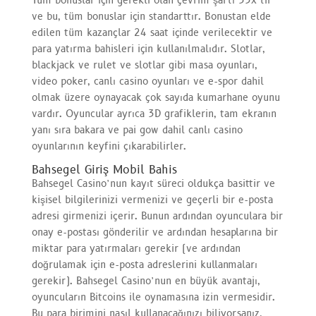
Tüm bonuslar için gerekli olan çevrim şartı 35x’tir
ve bu, tüm bonuslar için standarttır. Bonustan elde
edilen tüm kazançlar 24 saat içinde verilecektir ve
para yatırma bahisleri için kullanılmalıdır. Slotlar,
blackjack ve rulet ve slotlar gibi masa oyunları,
video poker, canlı casino oyunları ve e-spor dahil
olmak üzere oynayacak çok sayıda kumarhane oyunu
vardır. Oyuncular ayrıca 3D grafiklerin, tam ekranın
yanı sıra bakara ve pai gow dahil canlı casino
oyunlarının keyfini çıkarabilirler.
Bahsegel Giriş Mobil Bahis
Bahsegel Casino’nun kayıt süreci oldukça basittir ve
kişisel bilgilerinizi vermenizi ve geçerli bir e-posta
adresi girmenizi içerir. Bunun ardından oyunculara bir
onay e-postası gönderilir ve ardından hesaplarına bir
miktar para yatırmaları gerekir (ve ardından
doğrulamak için e-posta adreslerini kullanmaları
gerekir). Bahsegel Casino’nun en büyük avantajı,
oyuncuların Bitcoins ile oynamasına izin vermesidir.
Bu para birimini nasıl kullanacağınızı biliyorsanız,