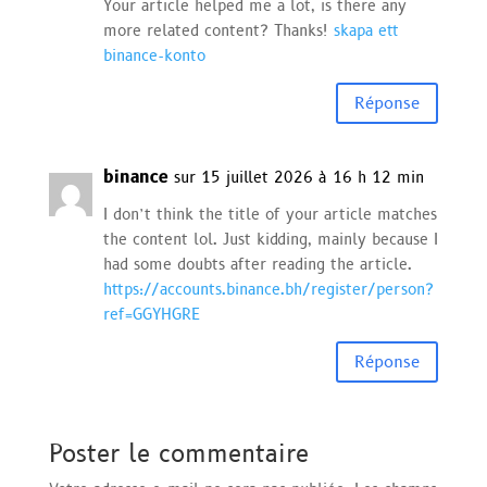
Your article helped me a lot, is there any
more related content? Thanks!
skapa ett
binance-konto
Réponse
binance
sur 15 juillet 2026 à 16 h 12 min
I don’t think the title of your article matches
the content lol. Just kidding, mainly because I
had some doubts after reading the article.
https://accounts.binance.bh/register/person?
ref=GGYHGRE
Réponse
Poster le commentaire