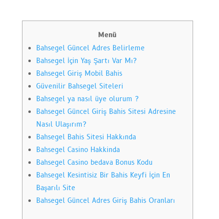
Menü
Bahsegel Güncel Adres Belirleme
Bahsegel İçin Yaş Şartı Var Mı?
Bahsegel Giriş Mobil Bahis
Güvenilir Bahsegel Siteleri
Bahsegel ya nasıl üye olurum ?
Bahsegel Güncel Giriş Bahis Sitesi Adresine
Nasıl Ulaşırım?
Bahsegel Bahis Sitesi Hakkında
Bahsegel Casino Hakkinda
Bahsegel Casino bedava Bonus Kodu
Bahsegel Kesintisiz Bir Bahis Keyfi İçin En
Başarılı Site
Bahsegel Güncel Adres Giriş Bahis Oranları