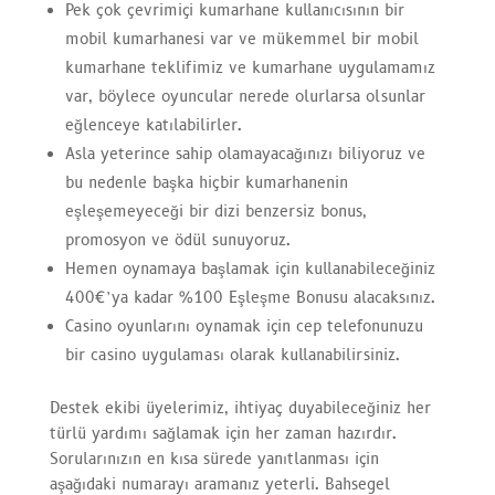
Pek çok çevrimiçi kumarhane kullanıcısının bir
mobil kumarhanesi var ve mükemmel bir mobil
kumarhane teklifimiz ve kumarhane uygulamamız
var, böylece oyuncular nerede olurlarsa olsunlar
eğlenceye katılabilirler.
Asla yeterince sahip olamayacağınızı biliyoruz ve
bu nedenle başka hiçbir kumarhanenin
eşleşemeyeceği bir dizi benzersiz bonus,
promosyon ve ödül sunuyoruz.
Hemen oynamaya başlamak için kullanabileceğiniz
400€’ya kadar %100 Eşleşme Bonusu alacaksınız.
Casino oyunlarını oynamak için cep telefonunuzu
bir casino uygulaması olarak kullanabilirsiniz.
Destek ekibi üyelerimiz, ihtiyaç duyabileceğiniz her
türlü yardımı sağlamak için her zaman hazırdır.
Sorularınızın en kısa sürede yanıtlanması için
aşağıdaki numarayı aramanız yeterli. Bahsegel