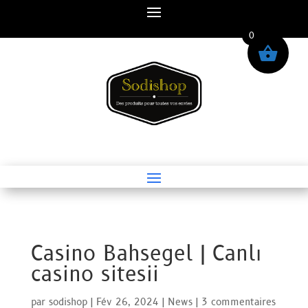
0
Casino Bahsegel | Canlı
casino sitesii
par
sodishop
|
Fév 26, 2024
|
News
|
3 commentaires