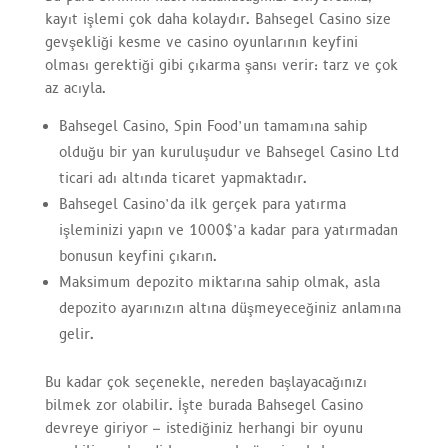
kayıt işlemi çok daha kolaydır. Bahsegel Casino size
gevşekliği kesme ve casino oyunlarının keyfini
olması gerektiği gibi çıkarma şansı verir: tarz ve çok
az acıyla.
Bahsegel Casino, Spin Food’un tamamına sahip
olduğu bir yan kuruluşudur ve Bahsegel Casino Ltd
ticari adı altında ticaret yapmaktadır.
Bahsegel Casino’da ilk gerçek para yatırma
işleminizi yapın ve 1000$’a kadar para yatırmadan
bonusun keyfini çıkarın.
Maksimum depozito miktarına sahip olmak, asla
depozito ayarınızın altına düşmeyeceğiniz anlamına
gelir.
Bu kadar çok seçenekle, nereden başlayacağınızı
bilmek zor olabilir. İşte burada Bahsegel Casino
devreye giriyor – istediğiniz herhangi bir oyunu