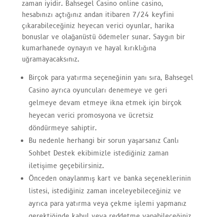
zaman iyidir. Bahsegel Casino online casino,
hesabınızı açtığınız andan itibaren 7/24 keyfini
çıkarabileceğiniz heyecan verici oyunlar, harika
bonuslar ve olağanüstü ödemeler sunar. Saygın bir
kumarhanede oynayın ve hayal kırıklığına
uğramayacaksınız.
Birçok para yatırma seçeneğinin yanı sıra, Bahsegel
Casino ayrıca oyuncuları denemeye ve geri
gelmeye devam etmeye ikna etmek için birçok
heyecan verici promosyona ve ücretsiz
döndürmeye sahiptir.
Bu nedenle herhangi bir sorun yaşarsanız Canlı
Sohbet Destek ekibimizle istediğiniz zaman
iletişime geçebilirsiniz.
Önceden onaylanmış kart ve banka seçeneklerinin
listesi, istediğiniz zaman inceleyebileceğiniz ve
ayrıca para yatırma veya çekme işlemi yapmanız
gerektiğinde kabul veya reddetme yapabileceğiniz