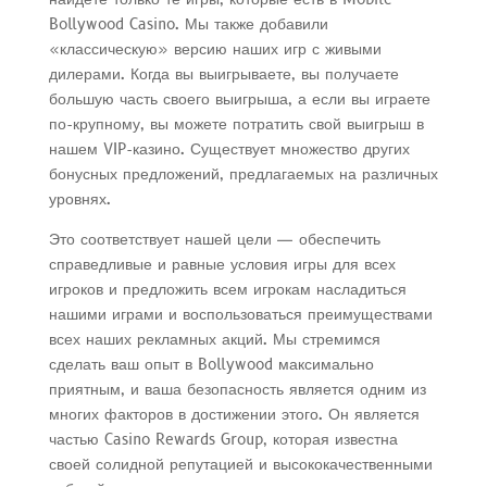
Bollywood Casino. Мы также добавили
«классическую» версию наших игр с живыми
дилерами. Когда вы выигрываете, вы получаете
большую часть своего выигрыша, а если вы играете
по-крупному, вы можете потратить свой выигрыш в
нашем VIP-казино. Существует множество других
бонусных предложений, предлагаемых на различных
уровнях.
Это соответствует нашей цели — обеспечить
справедливые и равные условия игры для всех
игроков и предложить всем игрокам насладиться
нашими играми и воспользоваться преимуществами
всех наших рекламных акций. Мы стремимся
сделать ваш опыт в Bollywood максимально
приятным, и ваша безопасность является одним из
многих факторов в достижении этого. Он является
частью Casino Rewards Group, которая известна
своей солидной репутацией и высококачественными