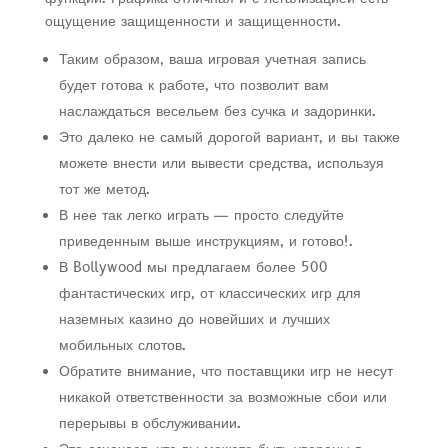
ощущение защищенности и защищенности.
Таким образом, ваша игровая учетная запись
будет готова к работе, что позволит вам
наслаждаться весельем без сучка и задоринки.
Это далеко не самый дорогой вариант, и вы также
можете внести или вывести средства, используя
тот же метод.
В нее так легко играть — просто следуйте
приведенным выше инструкциям, и готово!.
В Bollywood мы предлагаем более 500
фантастических игр, от классических игр для
наземных казино до новейших и лучших
мобильных слотов.
Обратите внимание, что поставщики игр не несут
никакой ответственности за возможные сбои или
перерывы в обслуживании.