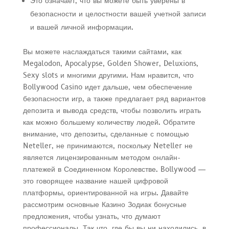
Это означает, что вы можете быть уверены в
безопасности и целостности вашей учетной записи
и вашей личной информации.
Вы можете наслаждаться такими сайтами, как
Megalodon, Apocalypse, Golden Shower, Deluxions,
Sexy slots и многими другими. Нам нравится, что
Bollywood Casino идет дальше, чем обеспечение
безопасности игр, а также предлагает ряд вариантов
депозита и вывода средств, чтобы позволить играть
как можно большему количеству людей. Обратите
внимание, что депозиты, сделанные с помощью
Neteller, не принимаются, поскольку Neteller не
является лицензированным методом онлайн-
платежей в Соединенном Королевстве. Bollywood —
это говорящее название нашей цифровой
платформы, ориентированной на игры. Давайте
рассмотрим основные Казино Зодиак бонусные
предложения, чтобы узнать, что думают
профессионалы. Так что, где бы вы ни находились, в