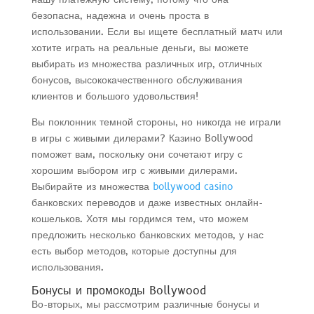
безопасна, надежна и очень проста в
использовании. Если вы ищете бесплатный матч или
хотите играть на реальные деньги, вы можете
выбирать из множества различных игр, отличных
бонусов, высококачественного обслуживания
клиентов и большого удовольствия!
Вы поклонник темной стороны, но никогда не играли
в игры с живыми дилерами? Казино Bollywood
поможет вам, поскольку они сочетают игру с
хорошим выбором игр с живыми дилерами.
Выбирайте из множества
bollywood casino
банковских переводов и даже известных онлайн-
кошельков. Хотя мы гордимся тем, что можем
предложить несколько банковских методов, у нас
есть выбор методов, которые доступны для
использования.
Бонусы и промокоды Bollywood
Во-вторых, мы рассмотрим различные бонусы и