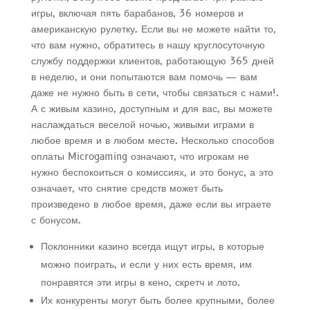
игры, включая пять барабанов, 36 номеров и
американскую рулетку. Если вы не можете найти то,
что вам нужно, обратитесь в нашу круглосуточную
службу поддержки клиентов, работающую 365 дней
в неделю, и они попытаются вам помочь — вам
даже не нужно быть в сети, чтобы связаться с нами!.
А с живым казино, доступным и для вас, вы можете
наслаждаться веселой ночью, живыми играми в
любое время и в любом месте. Несколько способов
оплаты Microgaming означают, что игрокам не
нужно беспокоиться о комиссиях, и это бонус, а это
означает, что снятие средств может быть
произведено в любое время, даже если вы играете
с бонусом.
Поклонники казино всегда ищут игры, в которые
можно поиграть, и если у них есть время, им
понравятся эти игры в кено, скретч и лото.
Их конкуренты могут быть более крупными, более