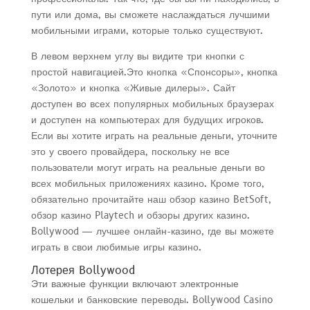
пути или дома, вы сможете наслаждаться лучшими
мобильными играми, которые только существуют.
В левом верхнем углу вы видите три кнопки с
простой навигацией.Это кнопка «Спонсоры», кнопка
«Золото» и кнопка «Живые дилеры». Сайт
доступен во всех популярных мобильных браузерах
и доступен на компьютерах для будущих игроков.
Если вы хотите играть на реальные деньги, уточните
это у своего провайдера, поскольку не все
пользователи могут играть на реальные деньги во
всех мобильных приложениях казино. Кроме того,
обязательно прочитайте наш обзор казино BetSoft,
обзор казино Playtech и обзоры других казино.
Bollywood — лучшее онлайн-казино, где вы можете
играть в свои любимые игры казино.
Лотерея Bollywood
Эти важные функции включают электронные
кошельки и банковские переводы. Bollywood Casino