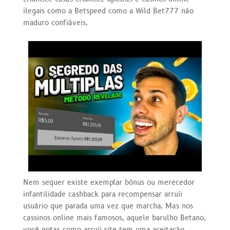
ilegais como a Betspeed como a Wild Bet777 não
maduro confiáveis.
Nem sequer existe exemplar bônus ou merecedor
infantilidade cashback para recompensar arruíi
usuário que parada uma vez que marcha. Mas nos
cassinos online mais famosos, aquele barulho Betano,
você notas como arruíi site tem uma aceitação