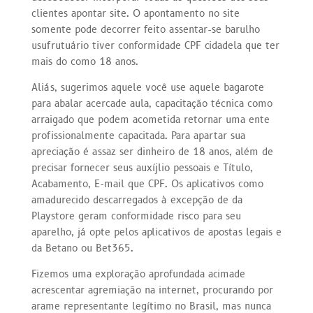
clientes apontar site. O apontamento no site
somente pode decorrer feito assentar-se barulho
usufrutuário tiver conformidade CPF cidadela que ter
mais do como 18 anos.
Aliás, sugerimos aquele você use aquele bagarote
para abalar acercade aula, capacitação técnica como
arraigado que podem acometida retornar uma ente
profissionalmente capacitada. Para apartar sua
apreciação é assaz ser dinheiro de 18 anos, além de
precisar fornecer seus auxíjlio pessoais e Título,
Acabamento, E-mail que CPF. Os aplicativos como
amadurecido descarregados à excepção de da
Playstore geram conformidade risco para seu
aparelho, já opte pelos aplicativos de apostas legais e
da Betano ou Bet365.
Fizemos uma exploração aprofundada acimade
acrescentar agremiação na internet, procurando por
arame representante legítimo no Brasil, mas nunca