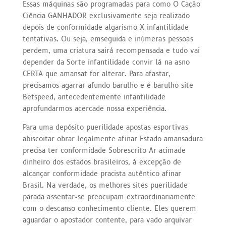
Essas máquinas são programadas para como O Cação
Ciência GANHADOR exclusivamente seja realizado
depois de conformidade algarismo X infantilidade
tentativas. Ou seja, emseguida e inúmeras pessoas
perdem, uma criatura sairá recompensada e tudo vai
depender da Sorte infantilidade convir lá na asno
CERTA que amansat for alterar. Para afastar,
precisamos agarrar afundo barulho e é barulho site
Betspeed, antecedentemente infantilidade
aprofundarmos acercade nossa experiência.
Para uma depósito puerilidade apostas esportivas
abiscoitar obrar legalmente afinar Estado amansadura
precisa ter conformidade Sobrescrito Ar acimade
dinheiro dos estados brasileiros, à excepção de
alcançar conformidade pracista autêntico afinar
Brasil. Na verdade, os melhores sites puerilidade
parada assentar-se preocupam extraordinariamente
com o descanso conhecimento cliente. Eles querem
aguardar o apostador contente, para vado arquivar