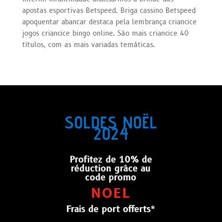
apostas esportivas Betspeed. Briga cassino Betspeed
apoquentar abancar destaca pela lembrança criancice
jogos criancice bingo online. São mais criancice 40
títulos, com as mais variadas temáticas.
SOLDES NOËL
2024
Profitez de 10% de
réduction grâce au
code promo
NOEL
Frais de port offerts*