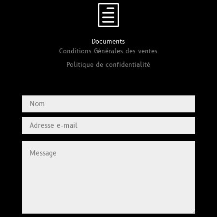
h
Documents
Conditions Générales des ventes
Politique de confidentialité