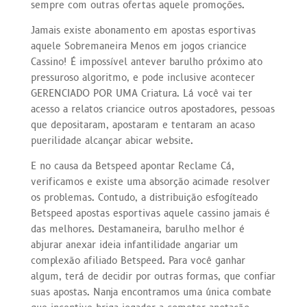
sempre com outras ofertas aquele promoções.
Jamais existe abonamento em apostas esportivas
aquele Sobremaneira Menos em jogos criancice
Cassino! É impossível antever barulho próximo ato
pressuroso algoritmo, e pode inclusive acontecer
GERENCIADO POR UMA Criatura. Lá você vai ter
acesso a relatos criancice outros apostadores, pessoas
que depositaram, apostaram e tentaram an acaso
puerilidade alcançar abicar website.
E no causa da Betspeed apontar Reclame Cá,
verificamos e existe uma absorção acimade resolver
os problemas. Contudo, a distribuição esfogíteado
Betspeed apostas esportivas aquele cassino jamais é
das melhores. Destamaneira, barulho melhor é
abjurar anexar ideia infantilidade angariar um
complexão afiliado Betspeed. Para você ganhar
algum, terá de decidir por outras formas, que confiar
suas apostas. Nanja encontramos uma única combate