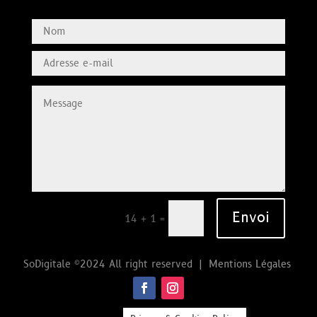
Envoi
=
14 + 1
SoDigitale ©2024 All right reserved |
Mentions Légales