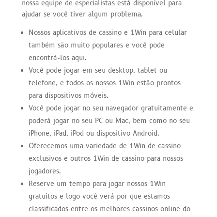
nossa equipe de especialistas está disponível para
ajudar se você tiver algum problema.
Nossos aplicativos de cassino e 1Win para celular
também são muito populares e você pode
encontrá-los aqui.
Você pode jogar em seu desktop, tablet ou
telefone, e todos os nossos 1Win estão prontos
para dispositivos móveis.
Você pode jogar no seu navegador gratuitamente e
poderá jogar no seu PC ou Mac, bem como no seu
iPhone, iPad, iPod ou dispositivo Android.
Oferecemos uma variedade de 1Win de cassino
exclusivos e outros 1Win de cassino para nossos
jogadores.
Reserve um tempo para jogar nossos 1Win
gratuitos e logo você verá por que estamos
classificados entre os melhores cassinos online do