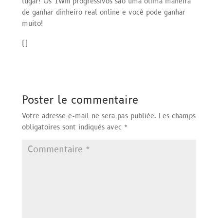
lugar! Os 1Win progressivos são uma ótima maneira
de ganhar dinheiro real online e você pode ganhar
muito!
(
)
Poster le commentaire
Votre adresse e-mail ne sera pas publiée.
Les champs
obligatoires sont indiqués avec
*