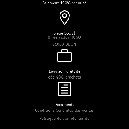
Paiement 100% sécurisé

Siège Social
8 rue victor HUGO
21000 DIJON

Livraison gratuite
dès 40€ d’achats
h
Documents
Conditions Générales des ventes
Politique de confidentialité