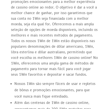
promoções emocionantes para a melhor experiência
de cassino online ao redor. O objetivo é dar a você a
melhor chance de ganhar, por isso garantimos que
sua conta no 1Win seja financiada com a melhor
moeda, seja ela qual for. Oferecemos a mais ampla
seleção de opções de moeda disponíveis, incluindo os
melhores e mais recentes métodos de pagamento.
Todos os nossos 1Win de 1Win estão disponíveis nas
populares denominações de dólar americano, 1Win,
libra esterlina e dólar australiano, permitindo que
você escolha os melhores 1Win de cassino online! No
1Win, oferecemos uma ampla gama de métodos de
pagamento para tornar mais fácil para você jogar
seus 1Win favoritos e depositar e sacar fundos.
Nossos 1Win são sempre fáceis de usar e repletos
de bônus e promoções emocionantes, para que
você nunca mais fique entediado.
Além das centenas de 1Win de cassino online,