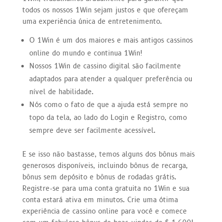
todos os nossos 1Win sejam justos e que ofereçam
uma experiência única de entretenimento.
O 1Win é um dos maiores e mais antigos cassinos
online do mundo e continua 1Win!
Nossos 1Win de cassino digital são facilmente
adaptados para atender a qualquer preferência ou
nível de habilidade.
Nós como o fato de que a ajuda está sempre no
topo da tela, ao lado do Login e Registro, como
sempre deve ser facilmente acessível.
E se isso não bastasse, temos alguns dos bônus mais
generosos disponíveis, incluindo bônus de recarga,
bônus sem depósito e bônus de rodadas grátis.
Registre-se para uma conta gratuita no 1Win e sua
conta estará ativa em minutos. Crie uma ótima
experiência de cassino online para você e comece