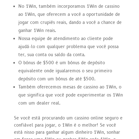
No 1Win, também incorporamos 1Win de cassino
ao 1Win, que oferecem a você a oportunidade de
jogar com crupiês reais, dando a você a chance de
ganhar 1Win reais.
Nossa equipe de atendimento ao cliente pode
ajudá-lo com qualquer problema que você possa
ter, sua conta ou saldo da conta.
O bónus de $500 é um bónus de depósito
equivalente onde igualaremos o seu primeiro
depósito com um bónus de até $500.
Também oferecemos mesas de cassino ao 1Win, o
que significa que você pode experimentar os 1Win
com um dealer real.
Se você está procurando um cassino online seguro e
confiável para jogar, o 1Win é o melhor! Se você
está nisso para ganhar algum dinheiro 1Win, sonhar