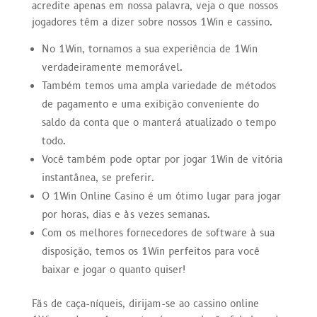
acredite apenas em nossa palavra, veja o que nossos
jogadores têm a dizer sobre nossos 1Win e cassino.
No 1Win, tornamos a sua experiência de 1Win
verdadeiramente memorável.
Também temos uma ampla variedade de métodos
de pagamento e uma exibição conveniente do
saldo da conta que o manterá atualizado o tempo
todo.
Você também pode optar por jogar 1Win de vitória
instantânea, se preferir.
O 1Win Online Casino é um ótimo lugar para jogar
por horas, dias e às vezes semanas.
Com os melhores fornecedores de software à sua
disposição, temos os 1Win perfeitos para você
baixar e jogar o quanto quiser!
Fãs de caça-níqueis, dirijam-se ao cassino online