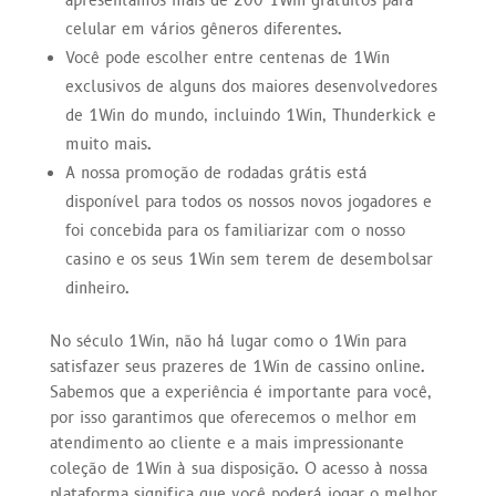
apresentamos mais de 200 1Win gratuitos para
celular em vários gêneros diferentes.
Você pode escolher entre centenas de 1Win
exclusivos de alguns dos maiores desenvolvedores
de 1Win do mundo, incluindo 1Win, Thunderkick e
muito mais.
A nossa promoção de rodadas grátis está
disponível para todos os nossos novos jogadores e
foi concebida para os familiarizar com o nosso
casino e os seus 1Win sem terem de desembolsar
dinheiro.
No século 1Win, não há lugar como o 1Win para
satisfazer seus prazeres de 1Win de cassino online.
Sabemos que a experiência é importante para você,
por isso garantimos que oferecemos o melhor em
atendimento ao cliente e a mais impressionante
coleção de 1Win à sua disposição. O acesso à nossa
plataforma significa que você poderá jogar o melhor