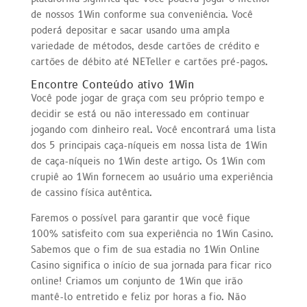
de nossos 1Win conforme sua conveniência. Você
poderá depositar e sacar usando uma ampla
variedade de métodos, desde cartões de crédito e
cartões de débito até NETeller e cartões pré-pagos.
Encontre Conteúdo ativo 1Win
Você pode jogar de graça com seu próprio tempo e
decidir se está ou não interessado em continuar
jogando com dinheiro real. Você encontrará uma lista
dos 5 principais caça-níqueis em nossa lista de 1Win
de caça-níqueis no 1Win deste artigo. Os 1Win com
crupiê ao 1Win fornecem ao usuário uma experiência
de cassino física autêntica.
Faremos o possível para garantir que você fique
100% satisfeito com sua experiência no 1Win Casino.
Sabemos que o fim de sua estadia no 1Win Online
Casino significa o início de sua jornada para ficar rico
online! Criamos um conjunto de 1Win que irão
mantê-lo entretido e feliz por horas a fio. Não