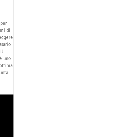
 per
emi di
leggere
ssario
il
 è uno
’ottima
punta