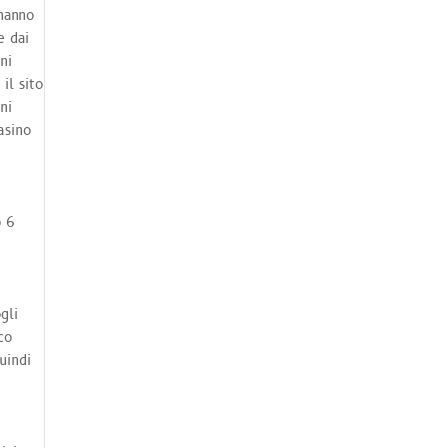
 hanno
e dai
ni
il sito
ni
asino
o 6
e
gli
co
uindi