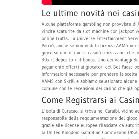
Le ultime novità nei cas
Alcune piattaforme gambling non provviste di l
vincite scaturite da slot machine con jackpot ve
online truffa. La Universe Entertainment Servic
Perciò, anche se non vedi la licenza AAMS nei si
gioco su uno di questi casinò senza aams che a
30x il deposito + il bonus. Uno dei vantaggi de
pagamento offerti ai giocatori del Bel Paese pe
informazioni necessarie per prendere la scelta 
AAMS con Skrill e abbiamo selezionato alcune pi
comune con le recensioni dei casinò che già ope
Come Registrarsi ai Cas
L’isola di Curacao, si trova nei Caraibi, vicino 
responsabile della regolamentazione del gioco
grazie alle licenze europee rilasciate da aut
la United Kingdom Gambling Commission UKGC. C