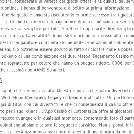
oltre, considerate la varietà dei giochi offerti e la qualità del serv
oco online, il bonus di benvenuto è di solito la prima informazione
nò. Che da qualche anno sta riscuotendo enorme successo tra i giocat
l fatto che tra i metodi di pagamento di un casinò siano presenti q
 prelevare sia semplice per tutti. Sarebbe troppo facile dirvi sempli
arvi i motivi. La volatilità di una slot machine si riferisce alla freq
. Questo comparatore confronta alcune delle promozioni attualmente
taliani. Ciò potrebbe essere dovuto al fatto di giocare male a poker,
l poker o di una combinazione dei due. Metodi Pagamento Casino 
te soprattutto per coloro che hanno un budget ridotto. 000€ per 
che il casinò non AAMS Stranieri.
ò
poli che ci viene in aiuto. Questo significa che potrai divertirti 
 Wolf Moon Megaways, Legacy of Dead e molti altri. Un portfolio 
pia di titoli con cui divertirti, e che di conseguenza il casino offre
o per i suoi clienti. L’App Casinò di Lottomatica offre ai giocatori
completo ovunque e in qualsiasi momento, consentendo loro di part
uindi che abbiamo stilato la seguente classifica. Non si pensi, infat
e sia esperienza meno divertente di quella di una giocata da pc: le