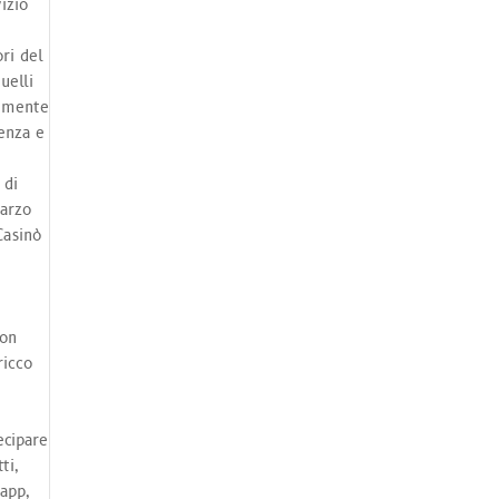
izio
ori del
uelli
cemente
uenza e
 di
marzo
Casinò
con
ricco
ecipare
ti,
 app,