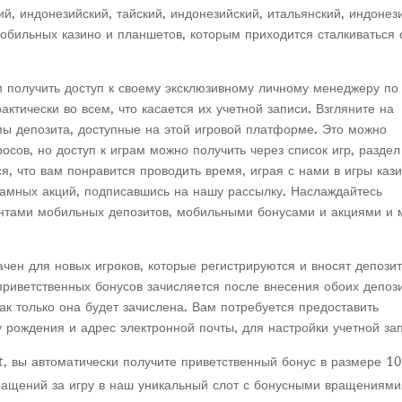
ий, индонезийский, тайский, индонезийский, итальянский, индонез
обильных казино и планшетов, которым приходится сталкиваться 
м получить доступ к своему эксклюзивному личному менеджеру по
ктически во всем, что касается их учетной записи. Взгляните на
ы депозита, доступные на этой игровой платформе. Это можно
осов, но доступ к играм можно получить через список игр, разде
, что вам понравится проводить время, играя с нами в игры кази
кламных акций, подписавшись на нашу рассылку. Наслаждайтесь
антами мобильных депозитов, мобильными бонусами и акциями и 
чен для новых игроков, которые регистрируются и вносят депозит
приветственных бонусов зачисляется после внесения обоих депози
ак только она будет зачислена. Вам потребуется предоставить
рождения и адрес электронной почты, для настройки учетной зап
t, вы автоматически получите приветственный бонус в размере 1
ращений за игру в наш уникальный слот с бонусными вращениями