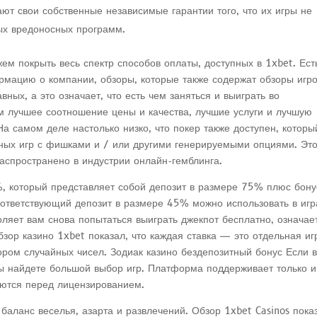
ают свои собственные независимые гарантии того, что их игры не
ых вредоносных программ.
м покрыть весь спектр способов оплаты, доступных в 1xbet. Ест
рмацию о компании, обзоры, которые также содержат обзоры игро
вных, а это означает, что есть чем заняться и выиграть во
м лучшее соотношение цены и качества, лучшие услуги и лучшую
На самом деле настолько низко, что покер также доступен, которы
рных игр с фишками и / или другими генерируемыми опциями. Эт
распространено в индустрии онлайн-гемблинга.
, который представляет собой депозит в размере 75% плюс бону
тветствующий депозит в размере 45% можно использовать в игра
оляет вам снова попытаться выиграть джекпот бесплатно, означает
ор казино 1xbet показал, что каждая ставка — это отдельная иг
ором случайных чисел. Зодиак казино бездепозитный бонус Если 
 вы найдете большой выбор игр. Платформа поддерживает только и
руются перед лицензированием.
баланс веселья, азарта и развлечений. Обзор 1xbet Casinos пока