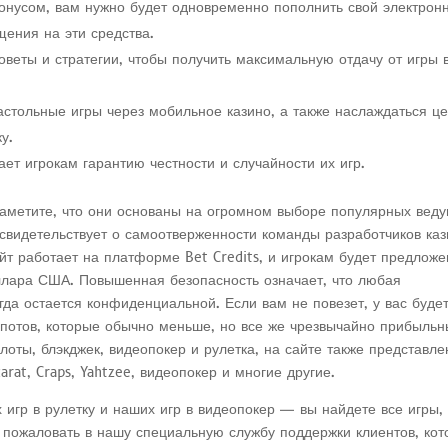
бонусом, вам нужно будет одновременно пополнить свой электрон
щения на эти средства.
советы и стратегии, чтобы получить максимальную отдачу от игры 
настольные игры через мобильное казино, а также наслаждаться ц
у.
дает игрокам гарантию честности и случайности их игр.
заметите, что они основаны на огромном выборе популярных вед
свидетельствует о самоотверженности команды разработчиков каз
айт работает на платформе Bet Credits, и игрокам будет предлож
ллара США. Повышенная безопасность означает, что любая
да остается конфиденциальной. Если вам не повезет, у вас буде
кпотов, которые обычно меньше, но все же чрезвычайно прибыльн
слоты, блэкджек, видеопокер и рулетка, на сайте также представл
carat, Craps, Yahtzee, видеопокер и многие другие.
 игр в рулетку и наших игр в видеопокер — вы найдете все игры,
 пожаловать в нашу специальную службу поддержки клиентов, кот