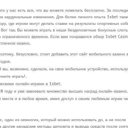
что у нас есть все, что вы можете пожелать бесплатно. За послед
ла кардинальные изменения. Для более личного опыта 1xbet так
ру, где игроки могут делать ставки на результаты спортивных соб
от так; Вы можете играть в наши бездепозитные бонусные слоты
ие ограниченного времени. Если вам понравился обзор 1xbet Casi
тличное казино.
оэтому, безусловно, стоит добавить этот сайт мобильного казино 
годня.
 вы, возможно, сделали, на свое мобильное устройство, использу
ните играть!.
ческими онлайн-играми в 1xbet.
08 году и уже завоевало множество высших наград онлайн-казино.
ом месте и в любое время, имея доступ к своим любимым играм ч
с, один из немногих, который можно использовать до, а не после
на другие канадские методы депозита и вывода средств после снят