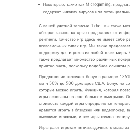
Некоторые, такие как Microgaming, предлаг
содержат никаких вирусов или потенциальн
С вашей учетной записью 1xbet мы также може
обзоров казино, которые предоставляют инфо
рейтинги. Качество игр здесь не имеет себе ра
всевозможных типах игр. Мы также предлагае
поддержку для игроков из любой точки мира. 
также предлагает множество различных поке
приятно знать, поскольку подобное слишком 
Предложение включает бонус в размере 125%
матч 50% до 500 долларов США. Бонус на соо
которые можно играть. Функция, которая позв
игры основаны на еще большем выигрыше. Обз
стоимость каждой игры определяется генерат
нравится играть в блэкджек или видеопокер,
высокими ставками, и все игры казино тести
Игры дают игрокам пятизвездочные отзывы за 