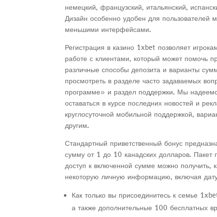
немецкий, французский, итальянский, испанск
Дизайн особенно удобен для пользователей м
меньшими интерфейсами.
Регистрация в казино 1xbet позволяет игрока
работе с клиентами, который может помочь пра
различные способы депозита и варианты сумм
просмотреть в разделе часто задаваемых вопр
программе» и раздел поддержки. Мы надеемся
оставаться в курсе последних новостей и ре
круглосуточной мобильной поддержкой, вари
другим.
Стандартный приветственный бонус предназна
сумму от 1 до 10 канадских долларов. Пакет 
доступ к включенной сумме можно получить, к
некоторую личную информацию, включая дату 
Как только вы присоединитесь к семье 1xbe
а также дополнительные 100 бесплатных в