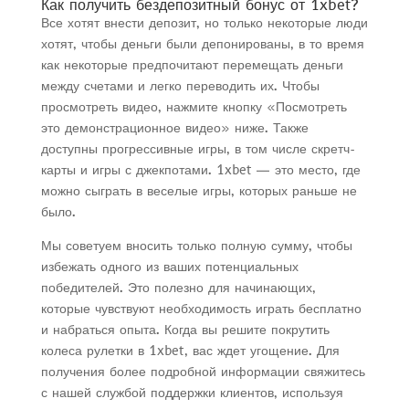
Как получить бездепозитный бонус от 1xbet?
Все хотят внести депозит, но только некоторые люди
хотят, чтобы деньги были депонированы, в то время
как некоторые предпочитают перемещать деньги
между счетами и легко переводить их. Чтобы
просмотреть видео, нажмите кнопку «Посмотреть
это демонстрационное видео» ниже. Также
доступны прогрессивные игры, в том числе скретч-
карты и игры с джекпотами. 1xbet — это место, где
можно сыграть в веселые игры, которых раньше не
было.
Мы советуем вносить только полную сумму, чтобы
избежать одного из ваших потенциальных
победителей. Это полезно для начинающих,
которые чувствуют необходимость играть бесплатно
и набраться опыта. Когда вы решите покрутить
колеса рулетки в 1xbet, вас ждет угощение. Для
получения более подробной информации свяжитесь
с нашей службой поддержки клиентов, используя