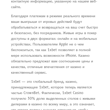
контактную информацию, указанную на нашем веб-
сайте.
Благодаря платежам в режиме реального времени
ваши выигрыши от игровых действий будут
обрабатываться и возвращаться на ваш счет быстро
и безопасно, без посредников. Живые игры в покер
доступны в двух форматах: онлайн и на мобильных
устройствах. Пользователям Apple не о чем
беспокоиться, так как 1xbet позволяет в полной
мере использовать возможности iPhone. Казино
обязательно предложат вам соотношение цены и
качества, отличные впечатления от казино и
качественный сервис.
1xbet — это глобальный бренд, казино,
принадлежащее 1xbet, которое теперь является
частью CrownBet. Фактически, 1xbet Casino
получило 30% долю выделенных столов с живыми
дилерами в казино по всему миру, а это означает,
что игроки должны сначала измениться, чтобы