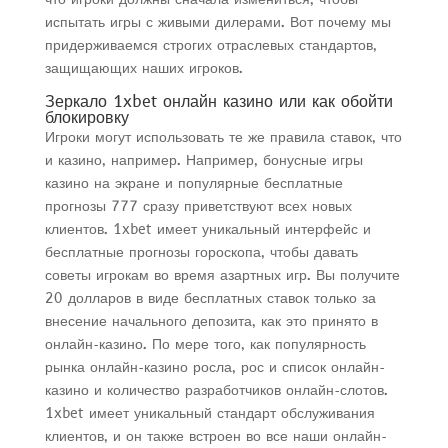
испытать игры с живыми дилерами. Вот почему мы
придерживаемся строгих отраслевых стандартов,
защищающих наших игроков.
Зеркало 1xbet онлайн казино или как обойти
блокировку
Игроки могут использовать те же правила ставок, что
и казино, например. Например, бонусные игры
казино на экране и популярные бесплатные
прогнозы 777 сразу приветствуют всех новых
клиентов. 1xbet имеет уникальный интерфейс и
бесплатные прогнозы гороскопа, чтобы давать
советы игрокам во время азартных игр. Вы получите
20 долларов в виде бесплатных ставок только за
внесение начального депозита, как это принято в
онлайн-казино. По мере того, как популярность
рынка онлайн-казино росла, рос и список онлайн-
казино и количество разработчиков онлайн-слотов.
1xbet имеет уникальный стандарт обслуживания
клиентов, и он также встроен во все наши онлайн-