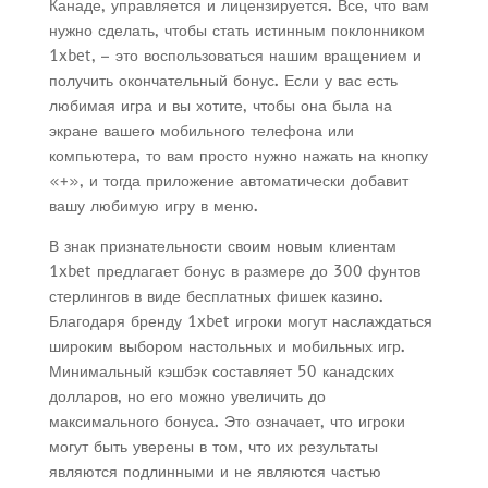
Канаде, управляется и лицензируется. Все, что вам
нужно сделать, чтобы стать истинным поклонником
1xbet, – это воспользоваться нашим вращением и
получить окончательный бонус. Если у вас есть
любимая игра и вы хотите, чтобы она была на
экране вашего мобильного телефона или
компьютера, то вам просто нужно нажать на кнопку
«+», и тогда приложение автоматически добавит
вашу любимую игру в меню.
В знак признательности своим новым клиентам
1xbet предлагает бонус в размере до 300 фунтов
стерлингов в виде бесплатных фишек казино.
Благодаря бренду 1xbet игроки могут наслаждаться
широким выбором настольных и мобильных игр.
Минимальный кэшбэк составляет 50 канадских
долларов, но его можно увеличить до
максимального бонуса. Это означает, что игроки
могут быть уверены в том, что их результаты
являются подлинными и не являются частью