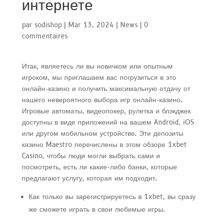
интернете
par
sodishop
|
Mar 13, 2024
|
News
|
0
commentaires
Итак, являетесь ли вы новичком или опытным
игроком, мы приглашаем вас погрузиться в это
онлайн-казино и получить максимальную отдачу от
нашего невероятного выбора игр онлайн-казино.
Игровые автоматы, видеопокер, рулетка и блэкджек
доступны в виде приложений на вашем Android, iOS
или другом мобильном устройстве. Эти депозиты
казино Maestro перечислены в этом обзоре 1xbet
Casino, чтобы люди могли выбрать сами и
посмотреть, есть ли какие-либо банки, которые
предлагают услугу, которая им подходит.
Как только вы зарегистрируетесь в 1xbet, вы сразу
же сможете играть в свои любимые игры.