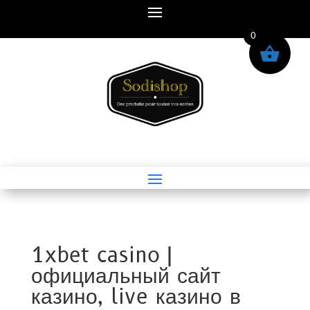
0
1xbet casino |
официальный сайт
казино, live казино в