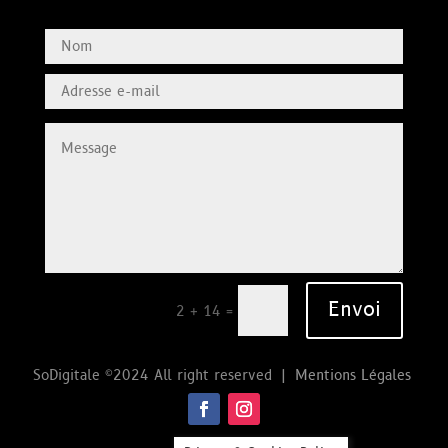
Envoi
=
2 + 14
SoDigitale ©2024 All right reserved |
Mentions Légales