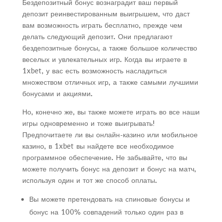
Бездепозитный бонус вознаградит ваш первый
депозит реинвестированным выигрышем, что даст
вам возможность играть бесплатно, прежде чем
делать следующий депозит. Они предлагают
бездепозитные бонусы, а также большое количество
веселых и увлекательных игр. Когда вы играете в
1xbet, у вас есть возможность насладиться
множеством отличных игр, а также самыми лучшими
бонусами и акциями.
Но, конечно же, вы также можете играть во все наши
игры одновременно и тоже выигрывать!
Предпочитаете ли вы онлайн-казино или мобильное
казино, в 1xbet вы найдете все необходимое
программное обеспечение. Не забывайте, что вы
можете получить бонус на депозит и бонус на матч,
используя один и тот же способ оплаты.
Вы можете претендовать на спиновые бонусы и
бонус на 100% совпадений только один раз в