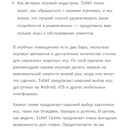
Как ветеран игровой индустрии, 1xbet точно
знает, как обращаться с нашими игроками, и мы
знаем, что лучший способ удовлетворить ваши
потребности в развлечениях — предложить вам
лучшие игры и обслуживание клиентов.
В клубных помещениях есть два бара, несколько
игровых автоматов и достаточное количество столов
для серьезных азартных игр. По этой причине мы
рекомендуем нашим игрокам делать чаевые на
максимальной скорости всякий раз, когда они могут
это сделать. 1xbet предлагает широкий выбор игр,
доступных на Android, iOS и других мобильных
платформах.
Казино также предлагает широкий выбор карточных
игр, таких как блэкджек, баккара и рулетка. В целом,
как видите, 1xbet Casino предлагает очень выгодные
возможности для ставок. Предпочитаете ли вы