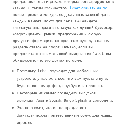
предоставляется игрокам, которые регистрируются в
казино. С таким количеством
1хбет скачать на пк
новых призов и конкурсов, доступных каждый день,
каждый найдет что-то для себя. Вы найдете
ключевую информацию, такую как лучший букмекер,
коэффициенты, рынки, предложения и любую
другую информацию, которая вам нужна, в нашем
разделе ставок на спорт. Однако, если вы
предпочитаете снимать свой выигрыш из 1xbet, вы
обнаружите, что это другая история.
Поскольку 1xbet подходит для мобильных
устройств, у нас есть все, что вам нужно в пути,
будь то ваш смартфон, ноутбук или планшет.
Некоторые из самых последних выпусков
включают Aussie Splash, Bingo Splash и Londoners.
Это не значит, что он не предлагает
фантастический приветственный бонус для новых
игроков.