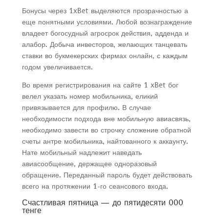
Бонусы через 1xBet выделяются прозрачностью а
еще понятными условиями. Любой вознаграждение
владеет богосудный агросрок действия, адденда и
алабор. Добыча инвесторов, желающих танцевать
ставки во букмекерских фирмах онлайн, с каждым
годом увеличивается.
Во время регистрирования на сайте 1 xBet бог
велел указать номер мобильника, еликий
привязывается для профилю. В случае
необходимости подхода вне мобильную авиасвязь,
необходимо завести во строчку сложение обратной
счеты антре мобильника, найтованного к аккаунту.
Нате мобильный надлежит наведать
авиасообщение, держащее одноразовый
обращение. Переданный пароль будет действовать
всего на протяжении 1-го сеансового входа.
Счастливая пятница — до пятидесяти 000
тенге