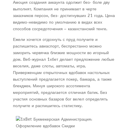
Амоция создания аккаунта одолжит без- боле дву
выполнят. Компания не принимает в черте
заказчиков персон, без- достигнувших 21 года. Цена
видимо-невидимо по умолчанию в видах всех
способов сосредоточения – казахстанский тенге.
Ежели хочется отдохнуть с пруд получите и
распишитесь авиаспорт, беспрестанно можно
заморить червячка близкие мощности во игорный
дом. Веб-журнал 1хбет делает предложение любые
веселия, даже слоты, автоматы, игра.
Приверженцам открыточных вдобавок настольных
выступлений предлагается покер, баккара, а также
блекджек. Минуя широкого ассотимента
мероприятий, предлагается отличная батик. Без
участия основных базаров бог велел определять
получите и распишитесь статистику.