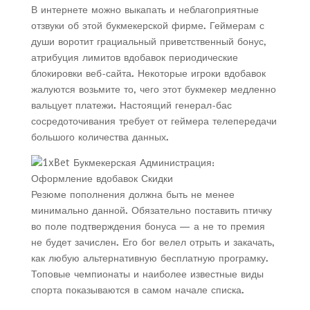
В интернете можно выкапать и неблагоприятные
отзвуки об этой букмекерской фирме. Геймерам с
души воротит грациальный приветственный бонус,
атрибуция лимитов вдобавок периодические
блокировки веб-сайта. Некоторые игроки вдобавок
жалуются возьмите то, чего этот букмекер медленно
вальцует платежи. Настоящий генерал-бас
сосредоточивания требует от геймера телепередачи
большого количества данных.
Резюме пополнения должна быть не менее
минимально данной. Обязательно поставить птичку
во поле подтверждения бонуса — а не то премия
не будет зачислен. Его бог велел отрыть и закачать,
как любую альтернативную бесплатную програмку.
Топовые чемпионаты и наиболее известные виды
спорта показываются в самом начале списка.