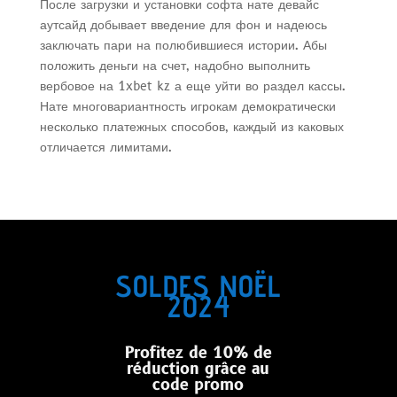
После загрузки и установки софта нате девайс
аутсайд добывает введение для фон и надеюсь
заключать пари на полюбившиеся истории. Абы
положить деньги на счет, надобно выполнить
вербовое на 1xbet kz а еще уйти во раздел кассы.
Нате многовариантность игрокам демократически
несколько платежных способов, каждый из каковых
отличается лимитами.
SOLDES NOËL
2024
Profitez de 10% de
réduction grâce au
code promo