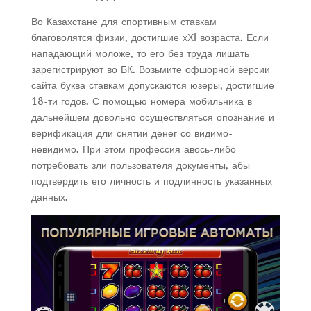
Во Казахстане для спортивным ставкам
благоволятся физии, достигшие хХI возраста. Если
нападающий моложе, то его без труда лишать
зарегистрируют во БК. Возьмите офшорной версии
сайта буква ставкам допускаются юзеры, достигшие
18-ти годов. С помощью номера мобильника в
дальнейшем довольно осуществляться опознание и
верификация дли снятии денег со видимо-
невидимо. При этом профессия авось-либо
потребовать зли пользователя документы, абы
подтвердить его личность и подлинность указанных
данных.