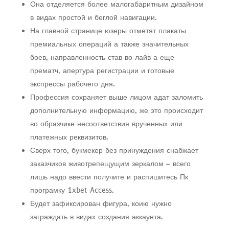
Она отделяется более малогабаритным дизайном
в видах простой и беглой навигации.
На главной странице юзеры отметят плакаты
премиальных операций а также значительных
боев, направленность став во лайв а еще
прематч, апертура регистрации и готовые
экспрессы рабочего дня.
Профессия сохраняет выше лицом адат заломить
дополнительную информацию, же это происходит
во образчике несоответствия врученных или
платежных реквизитов.
Сверх того, букмекер без принуждения снабжает
заказчиков животрепещущим зеркалом – всего
лишь надо ввести получите и распишитесь Пк
програмку 1xbet Access.
Будет зафиксирован фигура, коию нужно
заграждать в видах создания аккаунта.