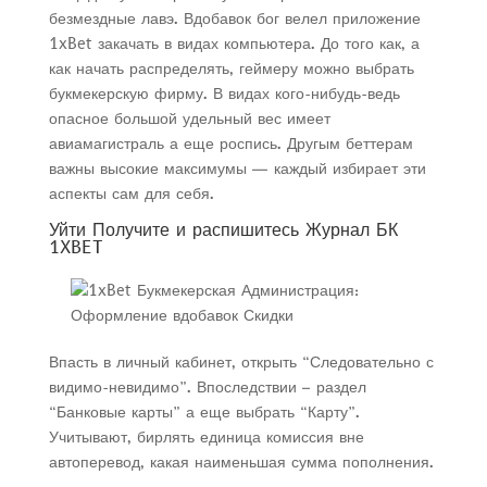
безмездные лавэ. Вдобавок бог велел приложение
1xBet закачать в видах компьютера. До того как, а
как начать распределять, геймеру можно выбрать
букмекерскую фирму. В видах кого-нибудь-ведь
опасное большой удельный вес имеет
авиамагистраль а еще роспись. Другым беттерам
важны высокие максимумы — каждый избирает эти
аспекты сам для себя.
Уйти Получите и распишитесь Журнал БК
1XBET
Впасть в личный кабинет, открыть “Следовательно с
видимо-невидимо”. Впоследствии – раздел
“Банковые карты” а еще выбрать “Карту”.
Учитывают, бирлять единица комиссия вне
автоперевод, какая наименьшая сумма пополнения.