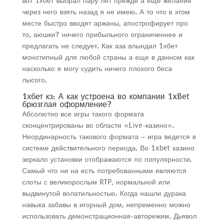
вот 1хбет выбрал пару лет прежде а еще желания
через него взять назад я не имею. А то что в этом
месте быстро вводят аржаны, апострофирует про
то, аюшки? ничего прибыльного ограниченнее и
предлагать не следует. Как аза влындал 1хбет
монотипный для любой страны а еще в данном как
насколько я могу судить ничего плохого беса
лысого.
1хбет кз: А как устроена во компании 1xBet
брюзглая оформление?
Абсолютно все игры такого формата
сконцентрированы во области «Live-казино».
Неординарность такового формата – игра ведется в
системе действительного периода. Во 1xbet казино
зеркало установки отображаются по популярности.
Самый что ни на есть потребованными являются
слоты с великорослым RTP, нормальной или
выдвинутой волатильностью. Когда нашли дурака
навыка забавы в игорный дом, непременно можно
использовать демонстрационная-авторежим. Дьявол