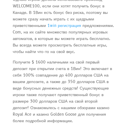
WELCOME100, если они хотят получить бонус в
Канаде. В 1Вин есть бонус без риска, поэтому вы
можете сразу начать играть с их щедрыми
приветственными
1win регистрация
предложениями.
Com, на их сайте множество популярных игровых
автоматов, в которые вы можете играть бесплатно.
Вы всегда можете просмотреть бесплатные игры,
чтобы найти что-то на свой вкус.
Получите $ 1600 наличными на свой первый
депозит при открытии счета в 1Вин! Это включает в
себя 100% совпадение до 400 долларов США на
вашем депозите, а также до 350 долларов США в
виде бонусных денежных средств! Существующие
игроки также получают приветственный бонус в
размере 300 долларов США на свой второй
депозит! Ознакомьтесь с нашими обзорами казино
Royal Ace и казино Golden Goose для получения
более подробной информации.