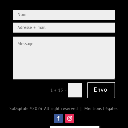
Envoi
=
1 + 15
SoDigitale ©2024 All right reserved |
Mentions Légales