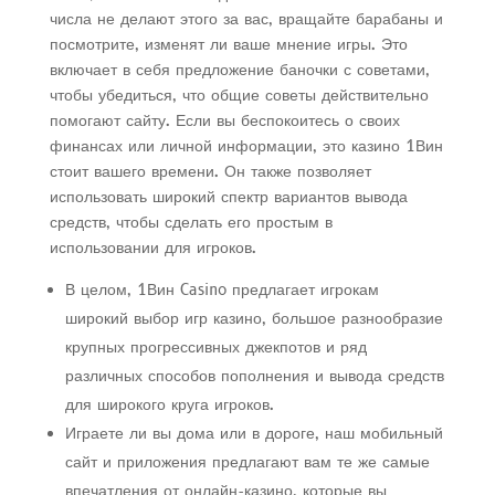
числа не делают этого за вас, вращайте барабаны и
посмотрите, изменят ли ваше мнение игры. Это
включает в себя предложение баночки с советами,
чтобы убедиться, что общие советы действительно
помогают сайту. Если вы беспокоитесь о своих
финансах или личной информации, это казино 1Вин
стоит вашего времени. Он также позволяет
использовать широкий спектр вариантов вывода
средств, чтобы сделать его простым в
использовании для игроков.
В целом, 1Вин Casino предлагает игрокам
широкий выбор игр казино, большое разнообразие
крупных прогрессивных джекпотов и ряд
различных способов пополнения и вывода средств
для широкого круга игроков.
Играете ли вы дома или в дороге, наш мобильный
сайт и приложения предлагают вам те же самые
впечатления от онлайн-казино, которые вы