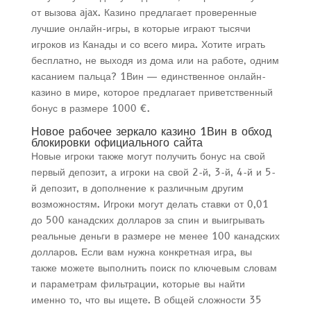
от вызова ajax. Казино предлагает проверенные
лучшие онлайн-игры, в которые играют тысячи
игроков из Канады и со всего мира. Хотите играть
бесплатно, не выходя из дома или на работе, одним
касанием пальца? 1Вин — единственное онлайн-
казино в мире, которое предлагает приветственный
бонус в размере 1000 €.
Новое рабочее зеркало казино 1Вин в обход
блокировки официального сайта
Новые игроки также могут получить бонус на свой
первый депозит, а игроки на свой 2-й, 3-й, 4-й и 5-
й депозит, в дополнение к различным другим
возможностям. Игроки могут делать ставки от 0,01
до 500 канадских долларов за спин и выигрывать
реальные деньги в размере не менее 100 канадских
долларов. Если вам нужна конкретная игра, вы
также можете выполнить поиск по ключевым словам
и параметрам фильтрации, которые вы найти
именно то, что вы ищете. В общей сложности 35