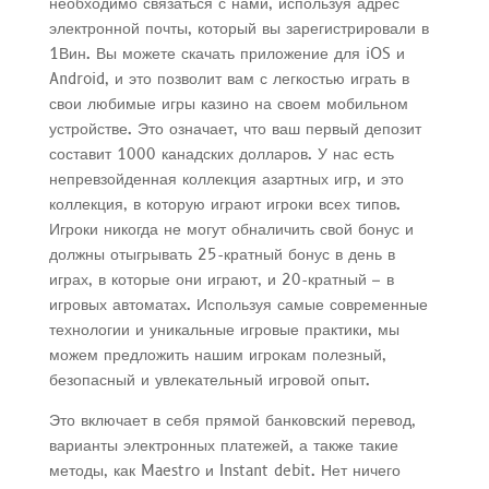
необходимо связаться с нами, используя адрес
электронной почты, который вы зарегистрировали в
1Вин. Вы можете скачать приложение для iOS и
Android, и это позволит вам с легкостью играть в
свои любимые игры казино на своем мобильном
устройстве. Это означает, что ваш первый депозит
составит 1000 канадских долларов. У нас есть
непревзойденная коллекция азартных игр, и это
коллекция, в которую играют игроки всех типов.
Игроки никогда не могут обналичить свой бонус и
должны отыгрывать 25-кратный бонус в день в
играх, в которые они играют, и 20-кратный – в
игровых автоматах. Используя самые современные
технологии и уникальные игровые практики, мы
можем предложить нашим игрокам полезный,
безопасный и увлекательный игровой опыт.
Это включает в себя прямой банковский перевод,
варианты электронных платежей, а также такие
методы, как Maestro и Instant debit. Нет ничего