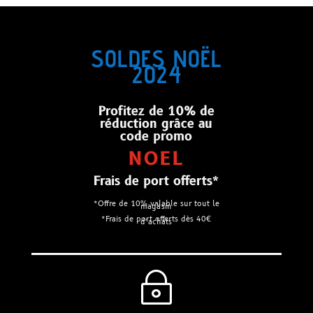
SOLDES NOËL
2024
Profitez de 10% de
réduction grâce au
code promo
NOEL
Frais de port offerts*
*Offre de 10% valable sur tout le
magasin
*Frais de port offerts dès 40€
d’achats
~