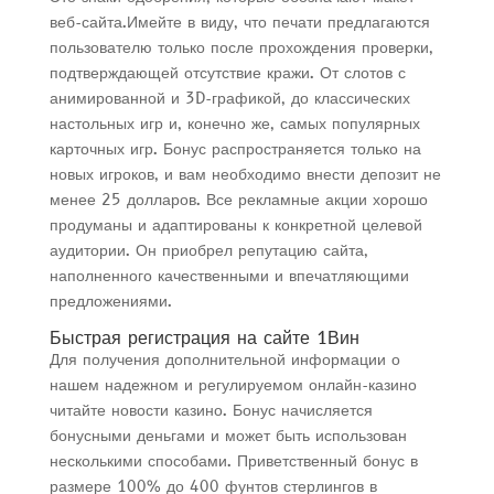
веб-сайта.Имейте в виду, что печати предлагаются
пользователю только после прохождения проверки,
подтверждающей отсутствие кражи. От слотов с
анимированной и 3D-графикой, до классических
настольных игр и, конечно же, самых популярных
карточных игр. Бонус распространяется только на
новых игроков, и вам необходимо внести депозит не
менее 25 долларов. Все рекламные акции хорошо
продуманы и адаптированы к конкретной целевой
аудитории. Он приобрел репутацию сайта,
наполненного качественными и впечатляющими
предложениями.
Быстрая регистрация на сайте 1Вин
Для получения дополнительной информации о
нашем надежном и регулируемом онлайн-казино
читайте новости казино. Бонус начисляется
бонусными деньгами и может быть использован
несколькими способами. Приветственный бонус в
размере 100% до 400 фунтов стерлингов в