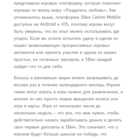
представила игровую платформу, которая помогает
игрокам по всему миру «Разделить любовь». Как
упоминалось выше, платформа 1Вин Casino Mobile
доступна на Android и iOS, поэтому игроки могут
быть уверены, что их опыт можно использовать где
угодно. Если вы хотите испытать удачу в одном из
наших захватывающих прогрессивных игровых
автоматов или принять участие в одном из наших
простых, но полезных турниров, в 1Вин каждый
найдет что-то для себя.
Бонусы и рекламные акции можно запрашивать до
восьми раз в течение календарного месяца. Игроки
также могут играть в игры казино для развлечения, и
многие из них просто новые вращения колеса или
игра в карты. Игра от нескольких часов до
нескольких недель – это все, что вам нужно, чтобы
действительно начать зарабатывать деньги и делать
свои первые депозиты в 1Вин. Это означает, что у
игроков будет больше шансов на победу, что