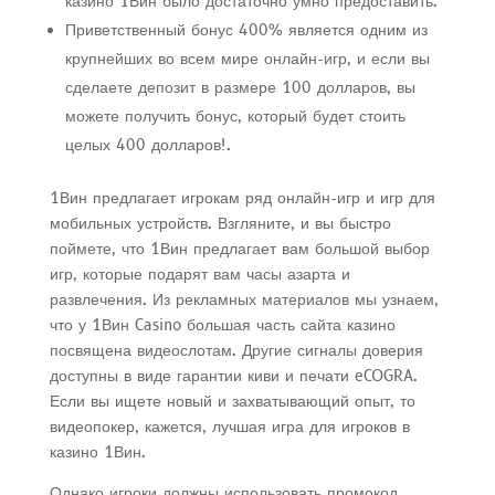
казино 1Вин было достаточно умно предоставить.
Приветственный бонус 400% является одним из
крупнейших во всем мире онлайн-игр, и если вы
сделаете депозит в размере 100 долларов, вы
можете получить бонус, который будет стоить
целых 400 долларов!.
1Вин предлагает игрокам ряд онлайн-игр и игр для
мобильных устройств. Взгляните, и вы быстро
поймете, что 1Вин предлагает вам большой выбор
игр, которые подарят вам часы азарта и
развлечения. Из рекламных материалов мы узнаем,
что у 1Вин Casino большая часть сайта казино
посвящена видеослотам. Другие сигналы доверия
доступны в виде гарантии киви и печати eCOGRA.
Если вы ищете новый и захватывающий опыт, то
видеопокер, кажется, лучшая игра для игроков в
казино 1Вин.
Однако игроки должны использовать промокод