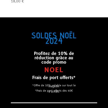
18,00
€
Note
2.02
sur
5
SOLDES NOËL
2024
Profitez de 10% de
réduction grâce au
code promo
NOEL
Frais de port offerts*
*Offre de 10% valable sur tout le
magasin
*Frais de port offerts dès 40€
d’achats